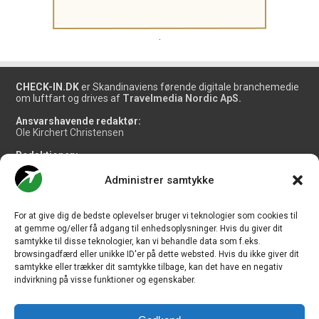
.
CHECK-IN.DK
er Skandinaviens førende digitale branchemedie
om luftfart og drives af
Travelmedia Nordic ApS.
Ansvarshavende redaktør:
Ole Kirchert Christensen
Redaktionen:
Christian Granhøj Skouboe
Henrik Baumgarten
Administrer samtykke
Danny Longhi Andreasen
Mathias Majlund Laursen
For at give dig de bedste oplevelser bruger vi teknologier som cookies til
Salg og jobannoncer:
at gemme og/eller få adgang til enhedsoplysninger. Hvis du giver dit
salg@travelmedianordic.com
samtykke til disse teknologier, kan vi behandle data som f.eks.
browsingadfærd eller unikke ID'er på dette websted. Hvis du ikke giver dit
samtykke eller trækker dit samtykke tilbage, kan det have en negativ
Vi tager ansvar for indholdet og er tilmeldt
indvirkning på visse funktioner og egenskaber.