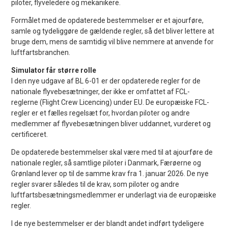
piloter, flyveledere og mekanikere.
Formålet med de opdaterede bestemmelser er et ajourføre,
samle og tydeliggøre de gældende regler, så det bliver lettere at
bruge dem, mens de samtidig vil blive nemmere at anvende for
luftfartsbranchen.
Simulator får større rolle
I den nye udgave af BL 6-01 er der opdaterede regler for de
nationale flyvebesætninger, der ikke er omfattet af FCL-
reglerne (Flight Crew Licencing) under EU. De europæiske FCL-
regler er et fælles regelsæt for, hvordan piloter og andre
medlemmer af flyvebesætningen bliver uddannet, vurderet og
certificeret.
De opdaterede bestemmelser skal være med til at ajourføre de
nationale regler, så samtlige piloter i Danmark, Færøerne og
Grønland lever op til de samme krav fra 1. januar 2026. De nye
regler svarer således til de krav, som piloter og andre
luftfartsbesætningsmedlemmer er underlagt via de europæiske
regler.
I de nye bestemmelser er der blandt andet indført tydeligere