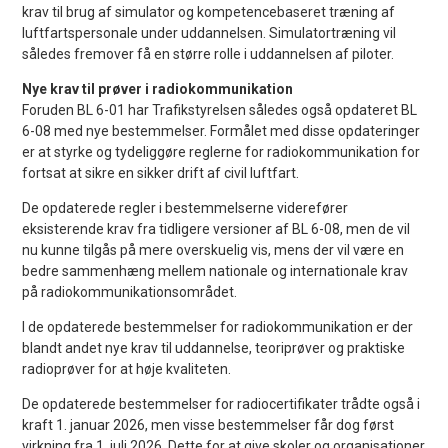
krav til brug af simulator og kompetencebaseret træning af
luftfartspersonale under uddannelsen. Simulatortræning vil
således fremover få en større rolle i uddannelsen af piloter.
Nye krav til prøver i radiokommunikation
Foruden BL 6-01 har Trafikstyrelsen således også opdateret BL
6-08 med nye bestemmelser. Formålet med disse opdateringer
er at styrke og tydeliggøre reglerne for radiokommunikation for
fortsat at sikre en sikker drift af civil luftfart.
De opdaterede regler i bestemmelserne viderefører
eksisterende krav fra tidligere versioner af BL 6-08, men de vil
nu kunne tilgås på mere overskuelig vis, mens der vil være en
bedre sammenhæng mellem nationale og internationale krav
på radiokommunikationsområdet.
I de opdaterede bestemmelser for radiokommunikation er der
blandt andet nye krav til uddannelse, teoriprøver og praktiske
radioprøver for at høje kvaliteten.
De opdaterede bestemmelser for radiocertifikater trådte også i
kraft 1. januar 2026, men visse bestemmelser får dog først
virkning fra 1. juli 2026. Dette for at give skoler og organisationer