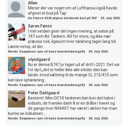
Allan
Mener der var noget om at Lufthansa også havde
afgivet et bud på Tap
Air France-KLM afgiver bindende bud på TAP
·
30. July 2026
Søren Fønss
I min verden giver det ingen mening, at satse på
747 som Air Tankers. Alt for store, og ikke nær
præcise nok, ligesom hver tankning tager lang tid.
Læste netop, at der...
Nordic Seaplanes-ejer vil have brandslukningsfly
·
30. July 2026
olyndgaard
Nu er denne B747 jo taget ud af drift i 2021. Det var
for dyrt,,det er heller ikke alle steder den kan
lande..imod sætning til de mange CL 215/415 som
kan lave optankning...
Nordic Seaplanes-ejer vil have brandslukningsfly
·
28. July 2026
Peter Dahlgaard
Bestemt. Men DC10 tankeren kan kun det halve i
indsats, de franske dash 8 er en dråbe i havet og
de gange hvor N944ST har været i aktion har man
kunne se indsatsen....
Nordic Seaplanes-ejer vil have brandslukningsfly
·
28. July 2026