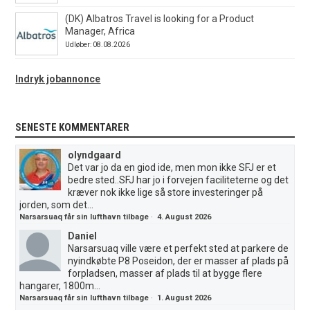
(DK) Albatros Travel is looking for a Product
Manager, Africa
Udløber: 08.08.2026
Indryk jobannonce
SENESTE KOMMENTARER
olyndgaard
Det var jo da en giod ide, men mon ikke SFJ er et
bedre sted..SFJ har jo i forvejen faciliteterne og det
kræver nok ikke lige så store investeringer på
jorden, som det...
Narsarsuaq får sin lufthavn tilbage
·
4. August 2026
Daniel
Narsarsuaq ville være et perfekt sted at parkere de
nyindkøbte P8 Poseidon, der er masser af plads på
forpladsen, masser af plads til at bygge flere
hangarer, 1800m...
Narsarsuaq får sin lufthavn tilbage
·
1. August 2026