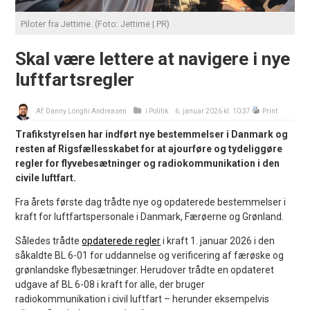
Piloter fra Jettime. (Foto: Jettime | PR)
Skal være lettere at navigere i nye
luftfartsregler
Af:
Danny Longhi Andreasen
i
Politik
6. januar 2026 kl. 10:37
Print
Trafikstyrelsen har indført nye bestemmelser i Danmark og
resten af Rigsfællesskabet for at ajourføre og tydeliggøre
regler for flyvebesætninger og radiokommunikation i den
civile luftfart.
Fra årets første dag trådte nye og opdaterede bestemmelser i
kraft for luftfartspersonale i Danmark, Færøerne og Grønland.
Således trådte
opdaterede regler
i kraft 1. januar 2026 i den
såkaldte BL 6-01 for uddannelse og verificering af færøske og
grønlandske flybesætninger. Herudover trådte en opdateret
udgave af BL 6-08 i kraft for alle, der bruger
radiokommunikation i civil luftfart – herunder eksempelvis