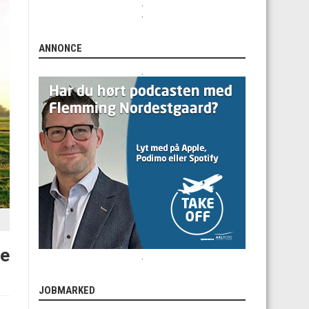
.
.
ANNONCE
.
te
.
JOBMARKED