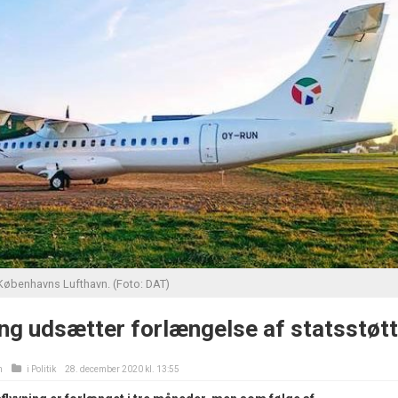
 Københavns Lufthavn. (Foto: DAT)
ing udsætter forlængelse af statsstøt
n
i
Politik
28. december 2020 kl. 13:55