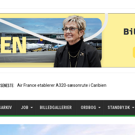
SENESTE:
EasyJet-stifter hi
SARKIV
JOB
BILLEDGALLERIER
ORDBOG
STANDBY.DK