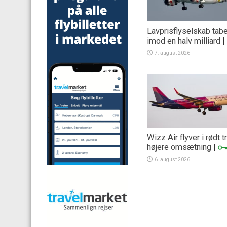
Lavprisflyselskab tab
imod en halv milliard
|
7. august 2026
Wizz Air flyver i rødt 
højere omsætning
|
6. august 2026