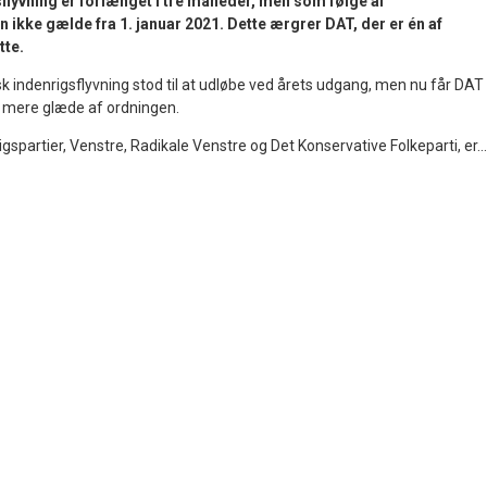
flyvning er forlænget i tre måneder, men som følge af
n ikke gælde fra 1. januar 2021. Dette ærgrer DAT, der er én af
tte.
k indenrigsflyvning stod til at udløbe ved årets udgang, men nu får DAT
el mere glæde af ordningen.
gspartier, Venstre, Radikale Venstre og Det Konservative Folkeparti, er...