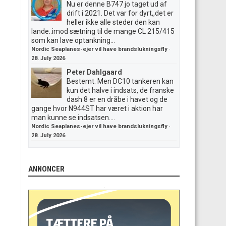
Nu er denne B747 jo taget ud af
drift i 2021. Det var for dyrt,,det er
heller ikke alle steder den kan
lande..imod sætning til de mange CL 215/415
som kan lave optankning...
Nordic Seaplanes-ejer vil have brandslukningsfly
·
28. July 2026
Peter Dahlgaard
Bestemt. Men DC10 tankeren kan
kun det halve i indsats, de franske
dash 8 er en dråbe i havet og de
gange hvor N944ST har været i aktion har
man kunne se indsatsen....
Nordic Seaplanes-ejer vil have brandslukningsfly
·
28. July 2026
ANNONCER
.