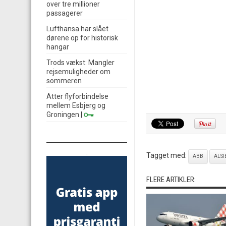
over tre millioner
passagerer
Lufthansa har slået
dørene op for historisk
hangar
Trods vækst: Mangler
rejsemuligheder om
sommeren
Atter flyforbindelse
mellem Esbjerg og
Groningen
|
.
Tagget med:
ABB
ALSI
FLERE ARTIKLER: