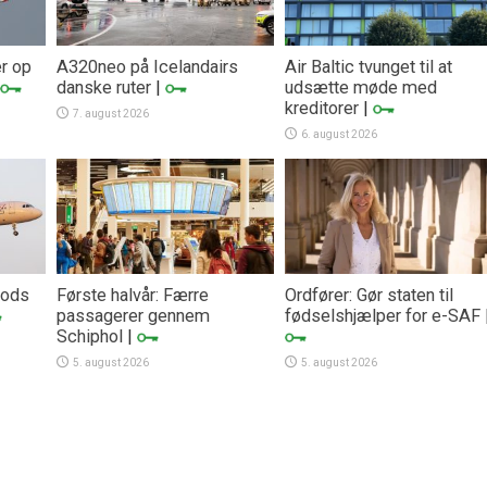
er op
A320neo på Icelandairs
Air Baltic tvunget til at
danske ruter
|
udsætte møde med
kreditorer
|
7. august 2026
6. august 2026
trods
Første halvår: Færre
Ordfører: Gør staten til
passagerer gennem
fødselshjælper for e-SAF
Schiphol
|
5. august 2026
5. august 2026