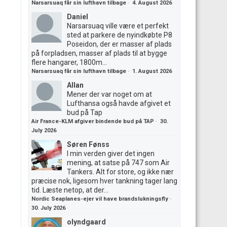
Narsarsuaq får sin lufthavn tilbage
·
4. August 2026
Daniel
Narsarsuaq ville være et perfekt
sted at parkere de nyindkøbte P8
Poseidon, der er masser af plads
på forpladsen, masser af plads til at bygge
flere hangarer, 1800m...
Narsarsuaq får sin lufthavn tilbage
·
1. August 2026
Allan
Mener der var noget om at
Lufthansa også havde afgivet et
bud på Tap
Air France-KLM afgiver bindende bud på TAP
·
30.
July 2026
Søren Fønss
I min verden giver det ingen
mening, at satse på 747 som Air
Tankers. Alt for store, og ikke nær
præcise nok, ligesom hver tankning tager lang
tid. Læste netop, at der...
Nordic Seaplanes-ejer vil have brandslukningsfly
·
30. July 2026
olyndgaard