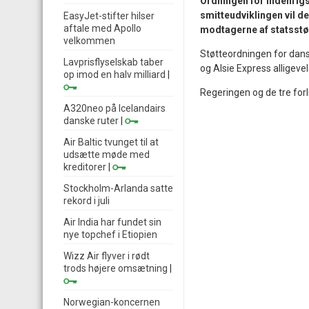
Ordningen for indenrigs
smitteudviklingen vil de
EasyJet-stifter hilser
aftale med Apollo
modtagerne af statsstø
velkommen
Støtteordningen for dans
Lavprisflyselskab taber
og Alsie Express alligev
op imod en halv milliard
|
Regeringen og de tre forli
A320neo på Icelandairs
danske ruter
|
Air Baltic tvunget til at
udsætte møde med
kreditorer
|
Stockholm-Arlanda satte
rekord i juli
Air India har fundet sin
nye topchef i Etiopien
Wizz Air flyver i rødt
trods højere omsætning
|
Norwegian-koncernen