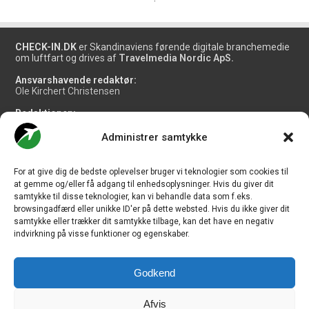
CHECK-IN.DK
er Skandinaviens førende digitale branchemedie
om luftfart og drives af
Travelmedia Nordic ApS.
Ansvarshavende redaktør:
Ole Kirchert Christensen
Redaktionen:
Christian Granhøj Skouboe
Henrik Baumgarten
Administrer samtykke
Danny Longhi Andreasen
Mathias Majlund Laursen
For at give dig de bedste oplevelser bruger vi teknologier som cookies til
Salg og jobannoncer:
at gemme og/eller få adgang til enhedsoplysninger. Hvis du giver dit
salg@travelmedianordic.com
samtykke til disse teknologier, kan vi behandle data som f.eks.
browsingadfærd eller unikke ID'er på dette websted. Hvis du ikke giver dit
samtykke eller trækker dit samtykke tilbage, kan det have en negativ
Vi tager ansvar for indholdet og er tilmeldt
indvirkning på visse funktioner og egenskaber.
Godkend
Siden er udviklet af
JHV Media Consult.
Afvis