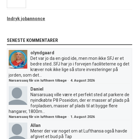
Indryk jobannonce
SENESTE KOMMENTARER
olyndgaard
Det var jo da en giod ide, men mon ikke SFJ er et
bedre sted..SFJ har jo i forvejen faciliteterne og det
kræver nok ikke lige så store investeringer på
jorden, som det...
Narsarsuaq får sin lufthavn tilbage
·
4. August 2026
Daniel
Narsarsuaq ville være et perfekt sted at parkere de
nyindkøbte P8 Poseidon, der er masser af plads på
forpladsen, masser af plads til at bygge flere
hangarer, 1800m...
Narsarsuaq får sin lufthavn tilbage
·
1. August 2026
Allan
Mener der var noget om at Lufthansa også havde
afgivet et bud på Tap