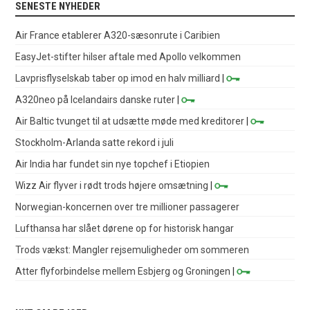
SENESTE NYHEDER
Air France etablerer A320-sæsonrute i Caribien
EasyJet-stifter hilser aftale med Apollo velkommen
Lavprisflyselskab taber op imod en halv milliard
|
A320neo på Icelandairs danske ruter
|
Air Baltic tvunget til at udsætte møde med kreditorer
|
Stockholm-Arlanda satte rekord i juli
Air India har fundet sin nye topchef i Etiopien
Wizz Air flyver i rødt trods højere omsætning
|
Norwegian-koncernen over tre millioner passagerer
Lufthansa har slået dørene op for historisk hangar
Trods vækst: Mangler rejsemuligheder om sommeren
Atter flyforbindelse mellem Esbjerg og Groningen
|