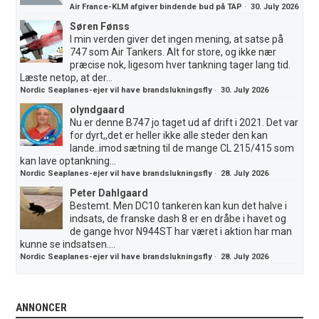
Air France-KLM afgiver bindende bud på TAP
·
30. July 2026
Søren Fønss
I min verden giver det ingen mening, at satse på
747 som Air Tankers. Alt for store, og ikke nær
præcise nok, ligesom hver tankning tager lang tid.
Læste netop, at der...
Nordic Seaplanes-ejer vil have brandslukningsfly
·
30. July 2026
olyndgaard
Nu er denne B747 jo taget ud af drift i 2021. Det var
for dyrt,,det er heller ikke alle steder den kan
lande..imod sætning til de mange CL 215/415 som
kan lave optankning...
Nordic Seaplanes-ejer vil have brandslukningsfly
·
28. July 2026
Peter Dahlgaard
Bestemt. Men DC10 tankeren kan kun det halve i
indsats, de franske dash 8 er en dråbe i havet og
de gange hvor N944ST har været i aktion har man
kunne se indsatsen....
Nordic Seaplanes-ejer vil have brandslukningsfly
·
28. July 2026
ANNONCER