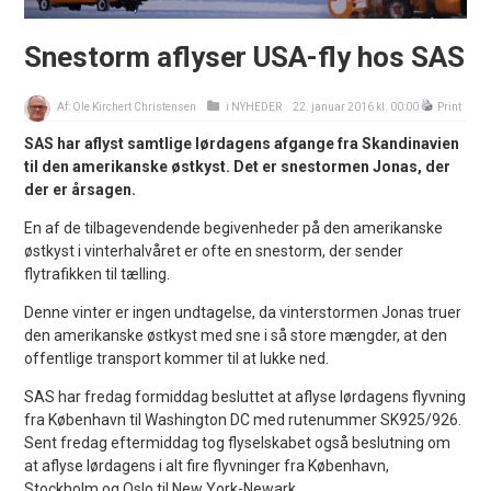
Snestorm aflyser USA-fly hos SAS
Af:
Ole Kirchert Christensen
i
NYHEDER
22. januar 2016 kl. 00:00
Print
SAS har aflyst samtlige lørdagens afgange fra Skandinavien
til den amerikanske østkyst. Det er snestormen Jonas, der
der er årsagen.
En af de tilbagevendende begivenheder på den amerikanske
østkyst i vinterhalvåret er ofte en snestorm, der sender
flytrafikken til tælling.
Denne vinter er ingen undtagelse, da vinterstormen Jonas truer
den amerikanske østkyst med sne i så store mængder, at den
offentlige transport kommer til at lukke ned.
SAS har fredag formiddag besluttet at aflyse lørdagens flyvning
fra København til Washington DC med rutenummer SK925/926.
Sent fredag eftermiddag tog flyselskabet også beslutning om
at aflyse lørdagens i alt fire flyvninger fra København,
Stockholm og Oslo til New York-Newark.