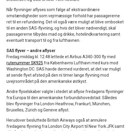
Når flyvninger aflyses som følge af ekstraordinære
omstændigheder som vejrmæssige forhold har passagererne
ret til en refundering. Det vil også være muligt at blive ombooket
til en anden SAS-flyvning, og hvis det bliver nødvendigt, skal
passagererne tilbydes mad og drikke, hotelindkvartering samt
eventuelt transport til og fra lufthavnen.
SAS flyver – andre aflyser
Fredag middag kl. 12.48 lettede et Airbus A340-300 fly med
rutenummer SK925
fra Københavns Lufthavn med kurs mod
Washington DC. SAS havde dermed vurderet, at det var muligt
at sende flyet afsted på den ni timer lange flyvning mod
uvejrsområdet på den amerikanske østkyst.
Andre flyselskaber valgte i stedet at aflyse fredagens flyvninger
fra Europa til den amerikanske forbundshovedstad. Således
blev flyvninger fra London-Heathrow, Frankurt, München,
Bruxelles, Zürich og Geneve aflyst.
Herudover besluttede British Airways også at annulere
fredagens flyvning fra London City Airport til New York.JFK samt