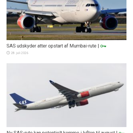
SAS udskyder atter opstart af Mumbai-rute
|
28. juli 2026
Ny SAS-rute kan potentielt komme i luften til august
|