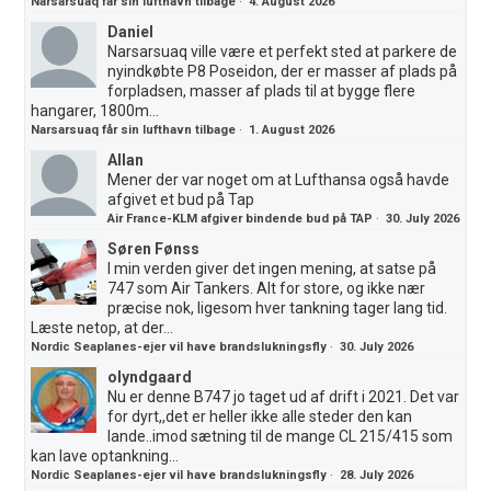
Narsarsuaq får sin lufthavn tilbage
·
4. August 2026
Daniel
Narsarsuaq ville være et perfekt sted at parkere de
nyindkøbte P8 Poseidon, der er masser af plads på
forpladsen, masser af plads til at bygge flere
hangarer, 1800m...
Narsarsuaq får sin lufthavn tilbage
·
1. August 2026
Allan
Mener der var noget om at Lufthansa også havde
afgivet et bud på Tap
Air France-KLM afgiver bindende bud på TAP
·
30. July 2026
Søren Fønss
I min verden giver det ingen mening, at satse på
747 som Air Tankers. Alt for store, og ikke nær
præcise nok, ligesom hver tankning tager lang tid.
Læste netop, at der...
Nordic Seaplanes-ejer vil have brandslukningsfly
·
30. July 2026
olyndgaard
Nu er denne B747 jo taget ud af drift i 2021. Det var
for dyrt,,det er heller ikke alle steder den kan
lande..imod sætning til de mange CL 215/415 som
kan lave optankning...
Nordic Seaplanes-ejer vil have brandslukningsfly
·
28. July 2026