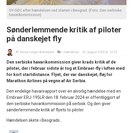
OY-GDC efter hændelsen ved starten i Beograd. (Foto: Den serbiske
havarikommission)
Sønderlemmende kritik af piloter
på danskejet fly
Af:
Danny Longhi Andreasen
i
Hændelser
25. august 2025 kl. 12:20
Den serbiske havarikommission giver krads kritik af de
piloter, der i februar sidste år tog et Embraer-fly i luften med
for kort startdistance. Flyet, der var danskejet, fløj for
Marathon Airlines på vegne af Air Serbia.
Den endelige havarirapport over en alvorlig hændelse med en
Embraer ERJ-195LR den 18. februar 2024 er offentliggjort af
den serbiske havarikommission på serbisk. Og den giver
sønderlemmende kritik af flyets to piloter.
Hændelsen skete i Beograds...