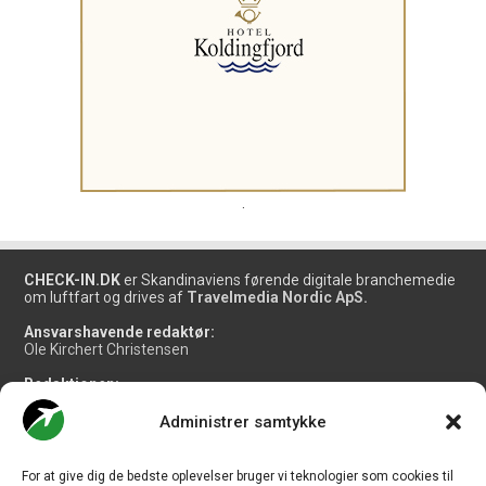
.
CHECK-IN.DK
er Skandinaviens førende digitale branchemedie
om luftfart og drives af
Travelmedia Nordic ApS.
Ansvarshavende redaktør:
Ole Kirchert Christensen
Redaktionen:
Christian Granhøj Skouboe
Henrik Baumgarten
Administrer samtykke
Danny Longhi Andreasen
Mathias Majlund Laursen
For at give dig de bedste oplevelser bruger vi teknologier som cookies til