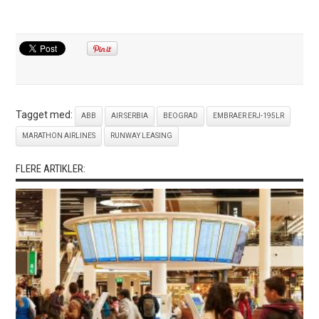
Tagget med:
ABB
AIR SERBIA
BEOGRAD
EMBRAER ERJ-195LR
MARATHON AIRLINES
RUNWAY LEASING
FLERE ARTIKLER: