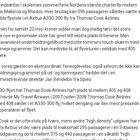
indsætter i skolernes sommerferie Nordens største charterfly mellem
 Mallorca og Rhodos. Hver tirsdag kan 396 passagerer således sætte s
able flystole i et Airbus A330-300 fly fra Thomas Cook Airlines.
en for samlet 22 mio. kroner sidder man dog stadig tæt i det store
e nye ergonomiske stole har givet lidt ekstra plads til benene. Men
et avanceret underholdningstilbud med otte tommers touch-skærm med
ørneprogrammer. Det kan medvirke til, at flyveturen i selskab med 400
ere.
ve vores gæster en ekstraordinær ferieoplevelse, også selvom de ikke ka
ldningsprogrammet på ud- og hjemrejsen,“ hedder det i en
inistrerende direktør Jan Vendelbo fra Spies.
A330-flyet har Thomas Cook Airlines haft plads til mellem 405 og 408
s havde My Travel Airways i 2007 (siden 2008 Thomas Cook Airlines
d 408 sæder i et A330-300 fly, hvilket dengang var den mest pressede
operatører af flyet.
ook er der otte stole på tværs, mens andre “high density“ udgaver har n
fra Airbus vil der være plads til maksimalt 295 passagerer i en 3-klasses
s udgaven og op til mellem 375 og 440 passagerer i en såkaldt “high