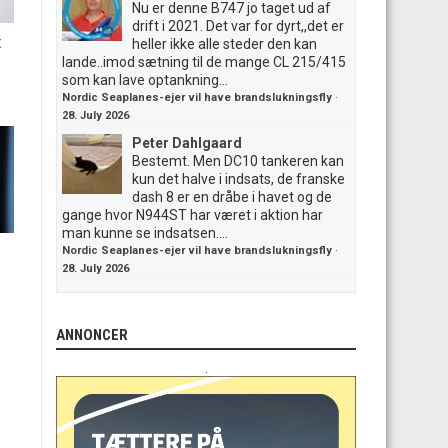
Nu er denne B747 jo taget ud af
drift i 2021. Det var for dyrt,,det er
t
heller ikke alle steder den kan
lande..imod sætning til de mange CL 215/415
som kan lave optankning...
Nordic Seaplanes-ejer vil have brandslukningsfly
·
28. July 2026
Peter Dahlgaard
Bestemt. Men DC10 tankeren kan
kun det halve i indsats, de franske
dash 8 er en dråbe i havet og de
gange hvor N944ST har været i aktion har
man kunne se indsatsen....
Nordic Seaplanes-ejer vil have brandslukningsfly
·
28. July 2026
ANNONCER
.