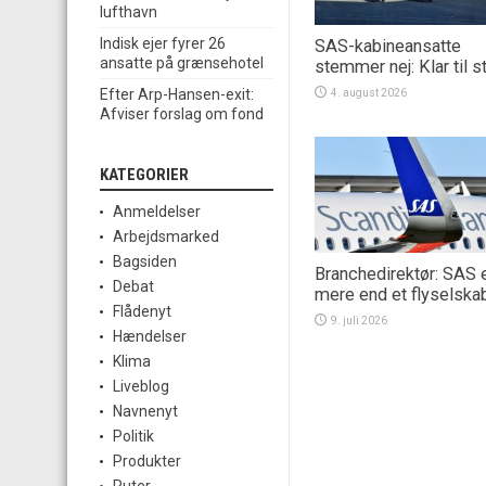
lufthavn
Indisk ejer fyrer 26
SAS-kabineansatte
ansatte på grænsehotel
stemmer nej: Klar til s
Efter Arp-Hansen-exit:
4. august 2026
Afviser forslag om fond
KATEGORIER
Anmeldelser
Arbejdsmarked
Bagsiden
Branchedirektør: SAS 
Debat
mere end et flyselska
Flådenyt
9. juli 2026
Hændelser
Klima
Liveblog
Navnenyt
Politik
Produkter