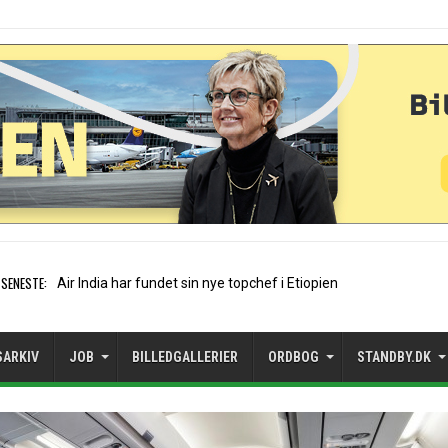
SENESTE:
Wizz Air flyver i rødt trods
SARKIV
JOB
BILLEDGALLERIER
ORDBOG
STANDBY.DK