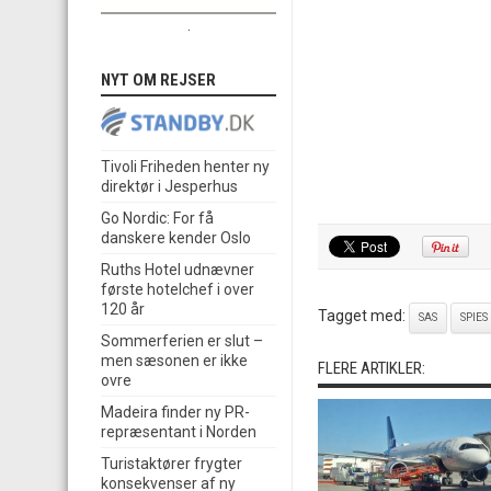
.
NYT OM REJSER
Tivoli Friheden henter ny
direktør i Jesperhus
Go Nordic: For få
danskere kender Oslo
Ruths Hotel udnævner
første hotelchef i over
120 år
Tagget med:
SAS
SPIES
Sommerferien er slut –
men sæsonen er ikke
FLERE ARTIKLER:
ovre
Madeira finder ny PR-
repræsentant i Norden
Turistaktører frygter
konsekvenser af ny