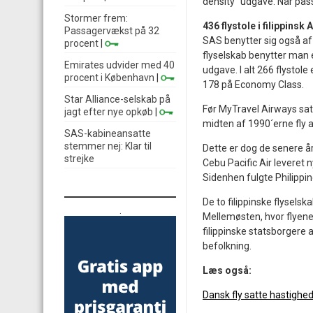
density“ udgave. Når pass
Stormer frem:
436 flystole i filippinsk 
Passagervækst på 32
SAS benytter sig også af
procent
|
flyselskab benytter man e
Emirates udvider med 40
udgave. I alt 266 flysto
procent i København
|
178 på Economy Class.
Star Alliance-selskab på
Før MyTravel Airways satt
jagt efter nye opkøb
|
midten af 1990´erne fly 
SAS-kabineansatte
stemmer nej: Klar til
Dette er dog de senere år 
strejke
Cebu Pacific Air leveret
Sidenhen fulgte Philippin
De to filippinske flysels
.
Mellemøsten, hvor flyene 
filippinske statsborgere a
befolkning.
Læs også:
Dansk fly satte hastighe