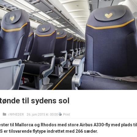
 tønde til sydens sol
i
NYHEDER
26. juni 2015 kl. 00:00
Print
ter til Mallorca og Rhodos med store Airbus A330-fly med plads ti
 er tilsvarende flytype indrettet med 266 sæder.