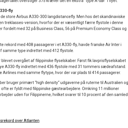
agertallet overstiger 375 kræver det en ekstra “type A-dør“ i flyet.
A330-fly
 de store Airbus A330-300 langdistancefly. Men hos det skandinaviske
n treklasses-version, hvorfor der er væsentligt færre flystole i denne
le er fordelt med 32 på Business Class, 56 på Premium Economy Class og
e rekord med 408 passagerer i et A330-fly, havde franske Air Inter i
af samme type indrettet med 412 flystole.
blevet overgået af filippinske flyselskaber. Først fik lavprisflyselskabet
 nye A330-fly indrettet med 436 flystole med 31 tommers sædeafstand.
e Airlines med samme flytype, hvor der var plads til 414 passagerer.
kaber bruger primært “high density“ udgaverne på ruterne til Australien o
ofte er fyldt med filippinske gæstearbejdere. Omkring 11 millioner
rbejder uden for Filippinerne, hvilket svarer til 10 procent af den samle
dsrekord over Atlanten