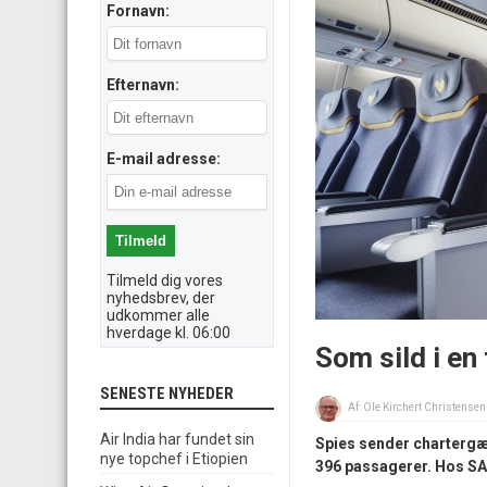
Fornavn:
Efternavn:
E-mail adresse:
Tilmeld dig vores
nyhedsbrev, der
udkommer alle
hverdage kl. 06:00
Som sild i en
SENESTE NYHEDER
Af:
Ole Kirchert Christensen
Air India har fundet sin
Spies sender chartergæs
nye topchef i Etiopien
396 passagerer. Hos SAS