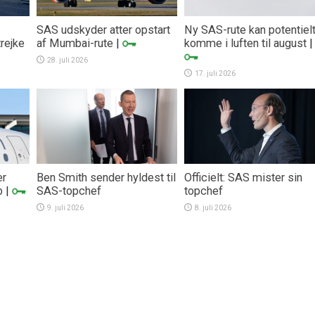
SAS udskyder atter opstart
Ny SAS-rute kan potentiel
trejke
af Mumbai-rute
|
komme i luften til august
|
28. juli 2026
17. juli 2026
er
Ben Smith sender hyldest til
Officielt: SAS mister sin
b
|
SAS-topchef
topchef
9. juli 2026
8. juli 2026