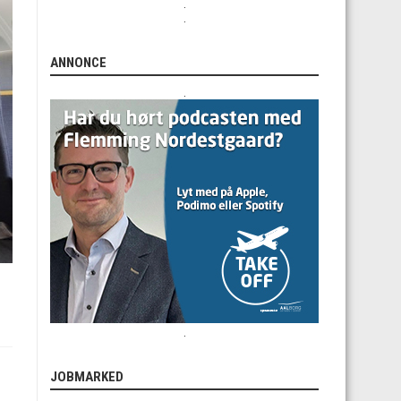
.
.
ANNONCE
.
.
l
JOBMARKED