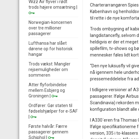
Wizz Air flyver i rødt
Charterarrangøren Spies 
trods højere omsætning
|
København og henholdsvis
til rette i de nye komfort
Norwegian-koncernen
over tre millioner
Trods ombygning af kabin
passagerer
langdistancefly, selvom d
heldigvis er der et meg
Lufthansa har slået
spillefilm, tv-shows og b
dørene op for historisk
hangar
mennesker føles lidt kort
Trods vækst: Mangler
“Den nye luksusfly vil gi
rejsemuligheder om
nå igennem hele underho
sommeren
pressemeddelelse fra adm
Atter flyforbindelse
I tidligere versioner af 
mellem Esbjerg og
Groningen
|
passagerer. Ifølge Airbu
Scandinavia) rekorden me
Ordfører: Gør staten til
konfiguration blandt alle 
fødselshjælper for e-SAF
|
I A330´eren fra Thomas C
Første halvår: Færre
Ifølge specifikationerne 
passagerer gennem
version, 335 i to-klasser
Schiphol
|