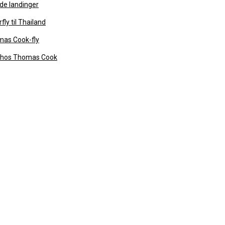
de landinger
ly til Thailand
mas Cook-fly
 hos Thomas Cook