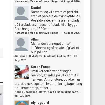
Narsarsuaq får sin lufthavn tilbage
·
4. August 2026
Daniel
Narsarsuaq ville være et perfekt
sted at parkere de nyindkøbte P8
Poseidon, der er masser af plads
på forpladsen, masser af plads til at bygge
flere hangarer, 1800m...
Narsarsuaq får sin lufthavn tilbage
·
1. August 2026
Allan
Mener der var noget om at
Lufthansa også havde afgivet et
bud på Tap
Air France-KLM afgiver bindende bud på TAP
·
30.
July 2026
Søren Fønss
I min verden giver det ingen
mening, at satse på 747 som Air
Tankers. Alt for store, og ikke nær
præcise nok, ligesom hver tankning tager lang
tid. Læste netop, at der...
Nordic Seaplanes-ejer vil have brandslukningsfly
·
30. July 2026
olyndgaard