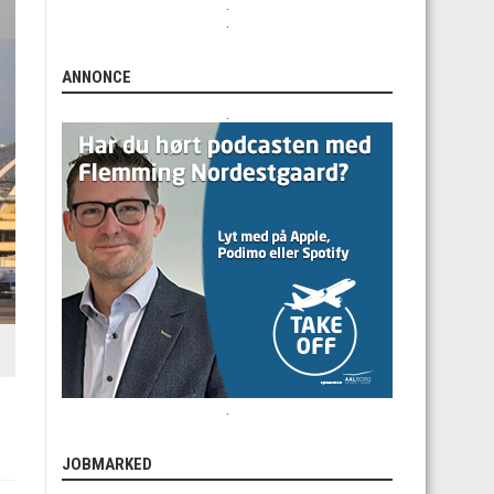
.
.
ANNONCE
.
.
JOBMARKED