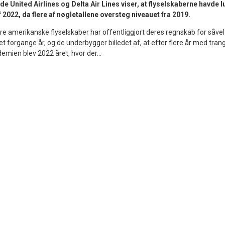
 United Airlines og Delta Air Lines viser, at flyselskaberne havde lu
f 2022, da flere af nøgletallene oversteg niveauet fra 2019.
re amerikanske flyselskaber har offentliggjort deres regnskab for såvel
et forgange år, og de underbygger billedet af, at efter flere år med tran
mien blev 2022 året, hvor der...