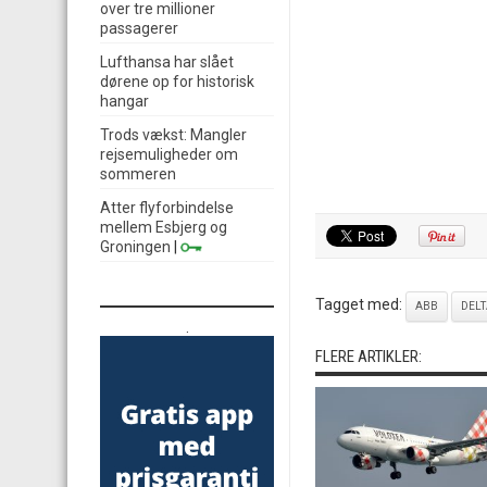
over tre millioner
passagerer
Lufthansa har slået
dørene op for historisk
hangar
Trods vækst: Mangler
rejsemuligheder om
sommeren
Atter flyforbindelse
mellem Esbjerg og
Groningen
|
Tagget med:
ABB
DELT
.
FLERE ARTIKLER: