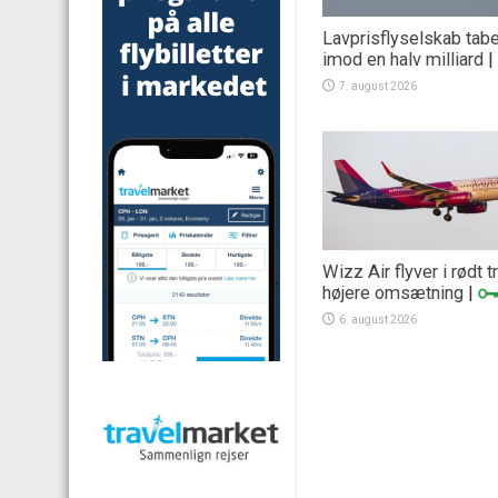
Lavprisflyselskab tab
imod en halv milliard
|
7. august 2026
Wizz Air flyver i rødt 
højere omsætning
|
6. august 2026