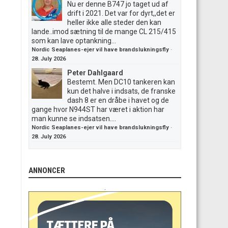
Nu er denne B747 jo taget ud af
drift i 2021. Det var for dyrt,,det er
heller ikke alle steder den kan
lande..imod sætning til de mange CL 215/415
som kan lave optankning...
Nordic Seaplanes-ejer vil have brandslukningsfly
·
28. July 2026
Peter Dahlgaard
Bestemt. Men DC10 tankeren kan
kun det halve i indsats, de franske
dash 8 er en dråbe i havet og de
gange hvor N944ST har været i aktion har
man kunne se indsatsen....
Nordic Seaplanes-ejer vil have brandslukningsfly
·
28. July 2026
ANNONCER
.