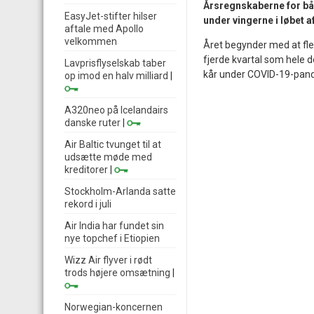
Årsregnskaberne for både
EasyJet-stifter hilser
under vingerne i løbet a
aftale med Apollo
velkommen
Året begynder med at fle
fjerde kvartal som hele d
Lavprisflyselskab taber
kår under COVID-19-pande
op imod en halv milliard
|
A320neo på Icelandairs
danske ruter
|
Air Baltic tvunget til at
udsætte møde med
kreditorer
|
Stockholm-Arlanda satte
rekord i juli
Air India har fundet sin
nye topchef i Etiopien
Wizz Air flyver i rødt
trods højere omsætning
|
Norwegian-koncernen