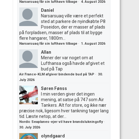
Narsarsuaq får sin lufthavn tilbage
·
4. August 2026
Daniel
Narsarsuaq ville være et perfekt
sted at parkere de nyindkøbte P8
Poseidon, der er masser af plads
på forpladsen, masser af plads til at bygge
flere hangarer, 1800m...
Narsarsuaq får sin lufthavn tilbage
·
1. August 2026
Allan
Mener der var noget om at
Lufthansa også havde afgivet et
bud på Tap
Air France-KLM afgiver bindende bud på TAP
·
30.
July 2026
Søren Fønss
I min verden giver det ingen
mening, at satse på 747 som Air
Tankers. Alt for store, og ikke nær
præcise nok, ligesom hver tankning tager lang
tid. Læste netop, at der...
Nordic Seaplanes-ejer vil have brandslukningsfly
·
30. July 2026
olyndgaard