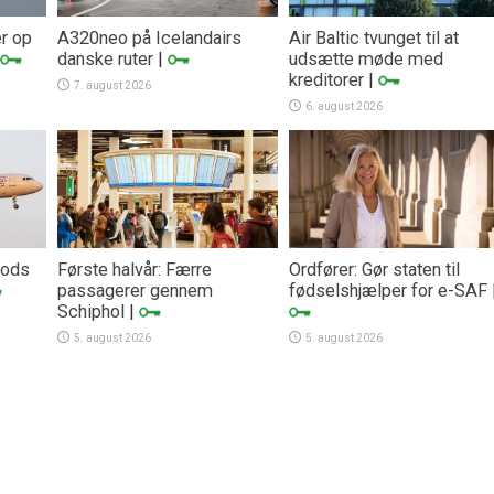
er op
A320neo på Icelandairs
Air Baltic tvunget til at
danske ruter
|
udsætte møde med
kreditorer
|
7. august 2026
6. august 2026
trods
Første halvår: Færre
Ordfører: Gør staten til
passagerer gennem
fødselshjælper for e-SAF
Schiphol
|
5. august 2026
5. august 2026