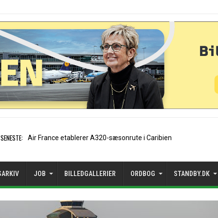
SENESTE:
EasyJet-stifter hilser afta
SARKIV
JOB
BILLEDGALLERIER
ORDBOG
STANDBY.DK