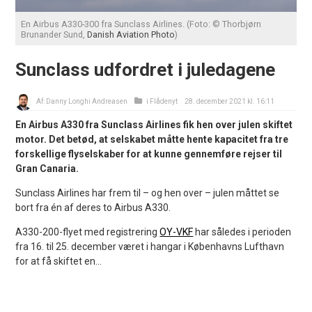
En Airbus A330-300 fra Sunclass Airlines. (Foto: © Thorbjørn
Brunander Sund,
Danish Aviation Photo
)
Sunclass udfordret i juledagene
Af:
Danny Longhi Andreasen
i
Flådenyt
28. december 2021 kl. 16:11
En Airbus A330 fra Sunclass Airlines fik hen over julen skiftet
motor. Det betød, at selskabet måtte hente kapacitet fra tre
forskellige flyselskaber for at kunne gennemføre rejser til
Gran Canaria.
Sunclass Airlines har frem til – og hen over – julen måttet se
bort fra én af deres to Airbus A330.
A330-200-flyet med registrering
OY-VKF
har således i perioden
fra 16. til 25. december været i hangar i Københavns Lufthavn
for at få skiftet en...