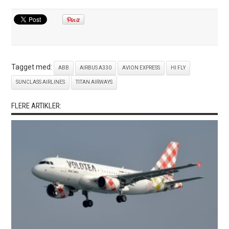
Tagget med:
ABB
AIRBUS A330
AVION EXPRESS
HI FLY
SUNCLASS AIRLINES
TITAN AIRWAYS
FLERE ARTIKLER: