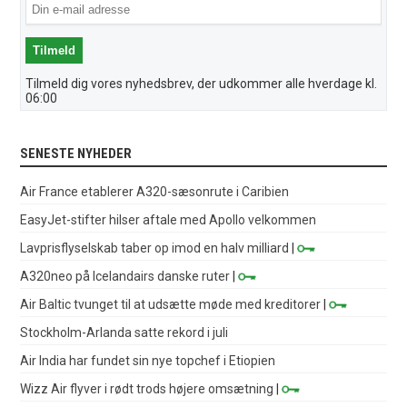
Tilmeld dig vores nyhedsbrev, der udkommer alle hverdage kl.
06:00
SENESTE NYHEDER
Air France etablerer A320-sæsonrute i Caribien
EasyJet-stifter hilser aftale med Apollo velkommen
Lavprisflyselskab taber op imod en halv milliard
|
A320neo på Icelandairs danske ruter
|
Air Baltic tvunget til at udsætte møde med kreditorer
|
Stockholm-Arlanda satte rekord i juli
Air India har fundet sin nye topchef i Etiopien
Wizz Air flyver i rødt trods højere omsætning
|