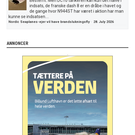
Bestemt. Men DC10 tankeren kan kun det halve i
indsats, de franske dash 8 er en dråbe i havet og
de gange hvor N944ST har været i aktion har man
kunne se indsatsen....
Nordic Seaplanes-ejer vil have brandslukningsfly
·
28. July 2026
ANNONCER
.