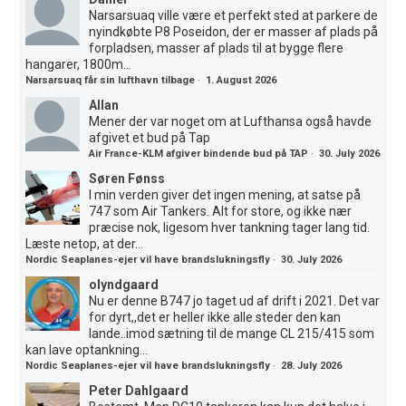
Narsarsuaq ville være et perfekt sted at parkere de
nyindkøbte P8 Poseidon, der er masser af plads på
forpladsen, masser af plads til at bygge flere
hangarer, 1800m...
Narsarsuaq får sin lufthavn tilbage
·
1. August 2026
Allan
Mener der var noget om at Lufthansa også havde
afgivet et bud på Tap
Air France-KLM afgiver bindende bud på TAP
·
30. July 2026
Søren Fønss
I min verden giver det ingen mening, at satse på
747 som Air Tankers. Alt for store, og ikke nær
præcise nok, ligesom hver tankning tager lang tid.
Læste netop, at der...
Nordic Seaplanes-ejer vil have brandslukningsfly
·
30. July 2026
olyndgaard
Nu er denne B747 jo taget ud af drift i 2021. Det var
for dyrt,,det er heller ikke alle steder den kan
lande..imod sætning til de mange CL 215/415 som
kan lave optankning...
Nordic Seaplanes-ejer vil have brandslukningsfly
·
28. July 2026
Peter Dahlgaard