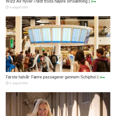
Wizz Air flyver i rødt trods højere omsætning
|
6. august 2026
Første halvår: Færre passagerer gennem Schiphol
|
5. august 2026