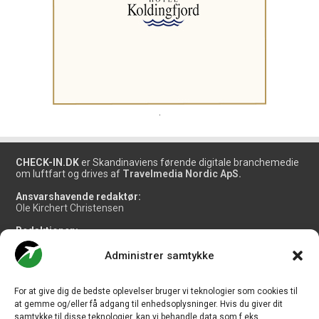
.
CHECK-IN.DK
er Skandinaviens førende digitale branchemedie
om luftfart og drives af
Travelmedia Nordic ApS.
Ansvarshavende redaktør:
Ole Kirchert Christensen
Redaktionen:
Christian Granhøj Skouboe
Henrik Baumgarten
Administrer samtykke
Danny Longhi Andreasen
Mathias Majlund Laursen
For at give dig de bedste oplevelser bruger vi teknologier som cookies til
Salg og jobannoncer:
at gemme og/eller få adgang til enhedsoplysninger. Hvis du giver dit
salg@travelmedianordic.com
samtykke til disse teknologier, kan vi behandle data som f.eks.