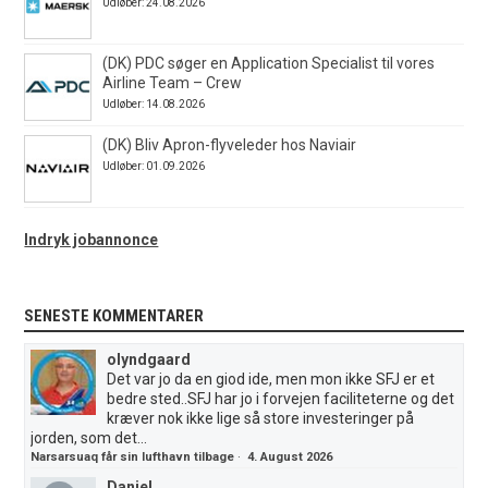
Udløber: 24.08.2026
(DK) PDC søger en Application Specialist til vores
Airline Team – Crew
Udløber: 14.08.2026
(DK) Bliv Apron-flyveleder hos Naviair
Udløber: 01.09.2026
Indryk jobannonce
SENESTE KOMMENTARER
olyndgaard
Det var jo da en giod ide, men mon ikke SFJ er et
bedre sted..SFJ har jo i forvejen faciliteterne og det
kræver nok ikke lige så store investeringer på
jorden, som det...
Narsarsuaq får sin lufthavn tilbage
·
4. August 2026
Daniel