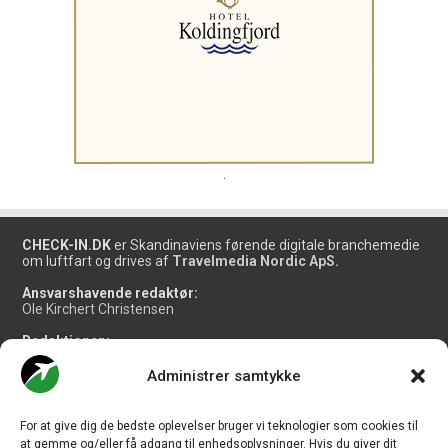
.
CHECK-IN.DK
er Skandinaviens førende digitale branchemedie
om luftfart og drives af
Travelmedia Nordic ApS.
Ansvarshavende redaktør:
Ole Kirchert Christensen
Redaktionen:
Christian Granhøj Skouboe
Henrik Baumgarten
Administrer samtykke
Danny Longhi Andreasen
Mathias Majlund Laursen
For at give dig de bedste oplevelser bruger vi teknologier som cookies til
Salg og jobannoncer:
at gemme og/eller få adgang til enhedsoplysninger. Hvis du giver dit