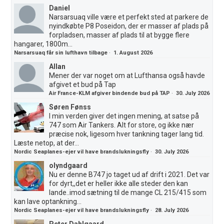
Daniel
Narsarsuaq ville være et perfekt sted at parkere de
nyindkøbte P8 Poseidon, der er masser af plads på
forpladsen, masser af plads til at bygge flere
hangarer, 1800m...
Narsarsuaq får sin lufthavn tilbage
·
1. August 2026
Allan
Mener der var noget om at Lufthansa også havde
afgivet et bud på Tap
Air France-KLM afgiver bindende bud på TAP
·
30. July 2026
Søren Fønss
I min verden giver det ingen mening, at satse på
747 som Air Tankers. Alt for store, og ikke nær
præcise nok, ligesom hver tankning tager lang tid.
Læste netop, at der...
Nordic Seaplanes-ejer vil have brandslukningsfly
·
30. July 2026
olyndgaard
Nu er denne B747 jo taget ud af drift i 2021. Det var
for dyrt,,det er heller ikke alle steder den kan
lande..imod sætning til de mange CL 215/415 som
kan lave optankning...
Nordic Seaplanes-ejer vil have brandslukningsfly
·
28. July 2026
Peter Dahlgaard