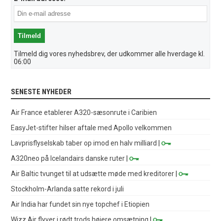
Tilmeld dig vores nyhedsbrev, der udkommer alle hverdage kl.
06:00
SENESTE NYHEDER
Air France etablerer A320-sæsonrute i Caribien
EasyJet-stifter hilser aftale med Apollo velkommen
Lavprisflyselskab taber op imod en halv milliard
|
A320neo på Icelandairs danske ruter
|
Air Baltic tvunget til at udsætte møde med kreditorer
|
Stockholm-Arlanda satte rekord i juli
Air India har fundet sin nye topchef i Etiopien
Wizz Air flyver i rødt trods højere omsætning
|