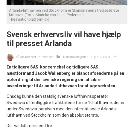
Arlanda-lufthavnen ved Stockholm er Skandinaviens tredjestørste
lufthavn. (Foto: Marieke van Hulst Pedersen |
Theaviationplatform.dk)
Svensk erhvervsliv vil have hjælp
til presset Arlanda
Af:
Ole Kirchert Christensen
i
Nyhedskategorier
5. juni 2025 kl. 07:30
En tidligere SAS-koncernchef og tidligere SAS-
næstformand Jacob Wallenberg er blandt afsenderne på en
opfordring til den svenske regering om at sikre
investeringer til Arlanda-lufthavnen for at øge væksten.
Onsdag kunne den statslig svenske lufthavnsoperatør
Swedavia offentliggøre trafiktallene for de 10 lufthavne, der er
under Swedavia-paralyen med den internationale Arlanda-
lufthavn ved Stockholm som den absolut største.
Der var lidt mere end tre...