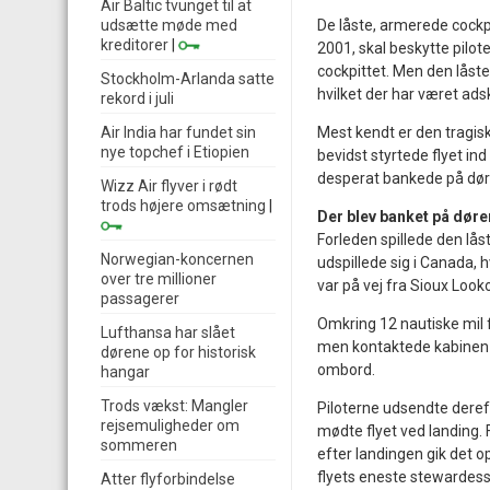
Air Baltic tvunget til at
De låste, armerede cockp
udsætte møde med
kreditorer
|
2001, skal beskytte pilote
cockpittet. Men den låste
Stockholm-Arlanda satte
hvilket der har været adsk
rekord i juli
Mest kendt er den tragis
Air India har fundet sin
nye topchef i Etiopien
bevidst styrtede flyet in
desperat bankede på døre
Wizz Air flyver i rødt
trods højere omsætning
|
Der blev banket på døre
Forleden spillede den låst
Norwegian-koncernen
udspillede sig i Canada, 
over tre millioner
var på vej fra Sioux Loo
passagerer
Omkring 12 nautiske mil f
Lufthansa har slået
men kontaktede kabinen v
dørene op for historisk
ombord.
hangar
Trods vækst: Mangler
Piloterne udsendte dere
rejsemuligheder om
mødte flyet ved landing. 
sommeren
efter landingen gik det o
flyets eneste stewardess
Atter flyforbindelse