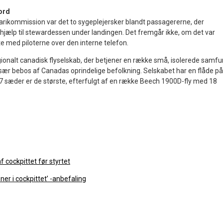
ord
arikommission var det to sygeplejersker blandt passagererne, der
ehjælp til stewardessen under landingen. Det fremgår ikke, om det var
te med piloterne over den interne telefon.
ionalt canadisk flyselskab, der betjener en række små, isolerede samf
især bebos af Canadas oprindelige befolkning. Selskabet har en flåde på
37 sæder er de største, efterfulgt af en række Beech 1900D-fly med 18
af cockpittet før styrtet
er i cockpittet’ -anbefaling