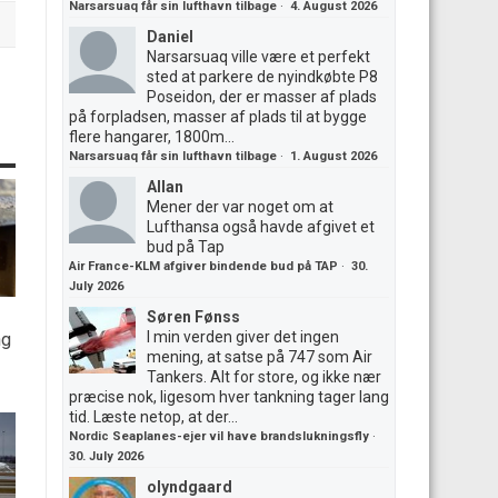
Narsarsuaq får sin lufthavn tilbage
·
4. August 2026
Daniel
Narsarsuaq ville være et perfekt
sted at parkere de nyindkøbte P8
Poseidon, der er masser af plads
på forpladsen, masser af plads til at bygge
flere hangarer, 1800m...
Narsarsuaq får sin lufthavn tilbage
·
1. August 2026
Allan
Mener der var noget om at
Lufthansa også havde afgivet et
bud på Tap
Air France-KLM afgiver bindende bud på TAP
·
30.
July 2026
Søren Fønss
I min verden giver det ingen
ng
mening, at satse på 747 som Air
Tankers. Alt for store, og ikke nær
præcise nok, ligesom hver tankning tager lang
tid. Læste netop, at der...
Nordic Seaplanes-ejer vil have brandslukningsfly
·
30. July 2026
olyndgaard