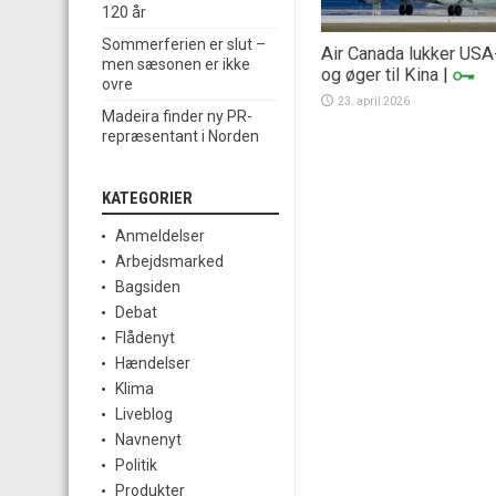
120 år
Sommerferien er slut –
Air Canada lukker USA
men sæsonen er ikke
og øger til Kina
|
ovre
23. april 2026
Madeira finder ny PR-
repræsentant i Norden
KATEGORIER
Anmeldelser
Arbejdsmarked
Bagsiden
Debat
Flådenyt
Hændelser
Klima
Liveblog
Navnenyt
Politik
Produkter