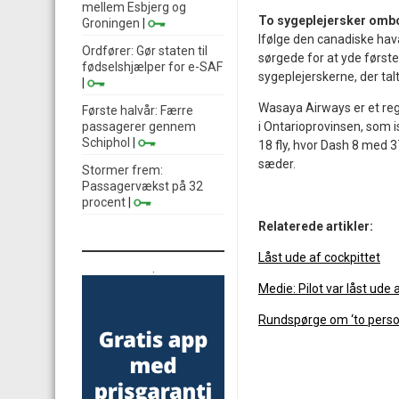
mellem Esbjerg og
To sygeplejersker omb
Groningen
|
Ifølge den canadiske hav
Ordfører: Gør staten til
sørgede for at yde først
fødselshjælper for e-SAF
sygeplejerskerne, der tal
|
Wasaya Airways er et reg
Første halvår: Færre
i Ontarioprovinsen, som 
passagerer gennem
Schiphol
|
18 fly, hvor Dash 8 med 
sæder.
Stormer frem:
Passagervækst på 32
procent
|
Relaterede artikler:
Låst ude af cockpittet
.
Medie: Pilot var låst ude 
Rundspørge om ‘to person