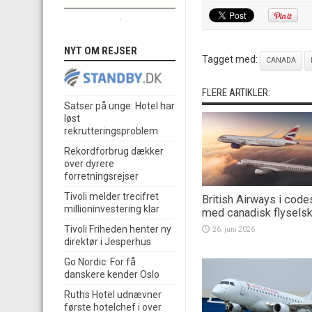
.
NYT OM REJSER
Tagget med:
CANADA
FLERE ARTIKLER:
Satser på unge: Hotel har
løst
rekrutteringsproblem
Rekordforbrug dækker
over dyrere
forretningsrejser
Tivoli melder trecifret
British Airways i code
millioninvestering klar
med canadisk flysels
Tivoli Friheden henter ny
26. juni 2026
direktør i Jesperhus
Go Nordic: For få
danskere kender Oslo
Ruths Hotel udnævner
første hotelchef i over