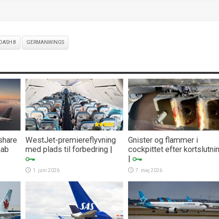
DASH 8
GERMANWINGS
share
WestJet-premiereflyvning
Gnister og flammer i
kab
med plads til forbedring
|
cockpittet efter kortslutni
|
1. juni 2026
7. maj 2026