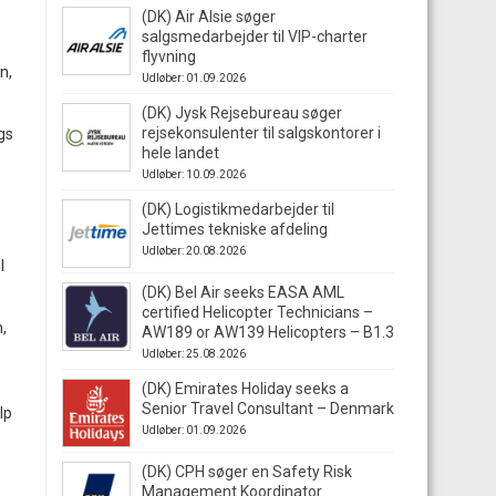
(DK) Air Alsie søger
salgsmedarbejder til VIP-charter
flyvning
n,
Udløber: 01.09.2026
(DK) Jysk Rejsebureau søger
rejsekonsulenter til salgskontorer i
gs
hele landet
Udløber: 10.09.2026
(DK) Logistikmedarbejder til
Jettimes tekniske afdeling
Udløber: 20.08.2026
l
(DK) Bel Air seeks EASA AML
certified Helicopter Technicians –
,
AW189 or AW139 Helicopters – B1.3
Udløber: 25.08.2026
(DK) Emirates Holiday seeks a
Senior Travel Consultant – Denmark
lp
Udløber: 01.09.2026
(DK) CPH søger en Safety Risk
Management Koordinator