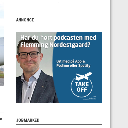
.
.
ANNONCE
.
.
de
JOBMARKED