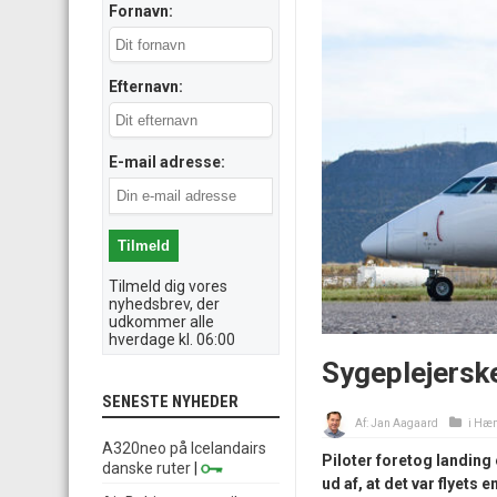
Fornavn:
Efternavn:
E-mail adresse:
Tilmeld dig vores
nyhedsbrev, der
udkommer alle
hverdage kl. 06:00
Sygeplejersk
SENESTE NYHEDER
Af:
Jan Aagaard
i
Hæn
A320neo på Icelandairs
Piloter foretog landing
danske ruter
|
ud af, at det var flyets