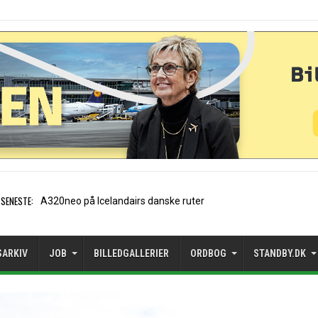
SENESTE:
Air Baltic tvunget til at u
SARKIV
JOB
BILLEDGALLERIER
ORDBOG
STANDBY.DK