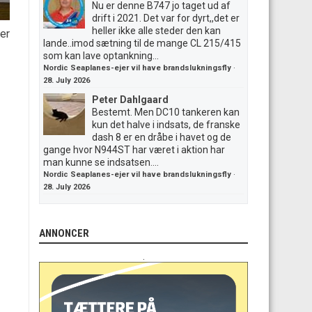
Nu er denne B747 jo taget ud af
drift i 2021. Det var for dyrt,,det er
heller ikke alle steder den kan
er
lande..imod sætning til de mange CL 215/415
som kan lave optankning...
Nordic Seaplanes-ejer vil have brandslukningsfly
·
28. July 2026
Peter Dahlgaard
Bestemt. Men DC10 tankeren kan
kun det halve i indsats, de franske
dash 8 er en dråbe i havet og de
gange hvor N944ST har været i aktion har
man kunne se indsatsen....
Nordic Seaplanes-ejer vil have brandslukningsfly
·
28. July 2026
ANNONCER
.