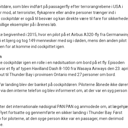
itdøre, som blev indført på passagerfly efter terrorangrebene i USA i
r mod, at terrorister, flykaprere eller andre personer trænger ind i
 cockpitdør er også til besvær og kan direkte være til fare for sikkerhede
illige eksempler på i årenes løb.
ke begivenhed i 2015, hvor en pilot på et Airbus A320-fly fra Germanwin
d i et bjerg og tog 149 mennesker med sig i døden, mens den anden pilot
n for at komme ind cockpittet igen.
n
e cockpitdør igen en rolle i en nødsituation om bord på et fly. Episoden
hvor et fly af typen Havilland Dash 8-100 fra Wasaya Airways den 23. apri
kout til Thunder Bay i provinsen Ontario med 27 personer om bord.
ør landing blev der banket på cockpitdøren. Piloterne åbnede ikke døren
ia den interne telefon og blev informeret om, at der var en syg person
fter det internationale nødsignal PAN PAN og anmodede om, at lægehjæ
Flyet fortsatte og gennemførte en sikker landing i Thunder Bay. Først
p for piloterne, at den syge person ikke var en passager, men derimod
e.