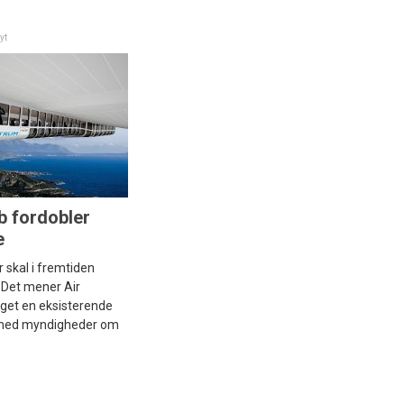
yt
b fordobler
e
 skal i fremtiden
 Det mener Air
get en eksisterende
e med myndigheder om