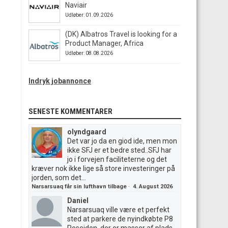
Naviair
Udløber: 01.09.2026
(DK) Albatros Travel is looking for a
Product Manager, Africa
Udløber: 08.08.2026
Indryk jobannonce
SENESTE KOMMENTARER
olyndgaard
Det var jo da en giod ide, men mon
ikke SFJ er et bedre sted..SFJ har
jo i forvejen faciliteterne og det
kræver nok ikke lige så store investeringer på
jorden, som det...
Narsarsuaq får sin lufthavn tilbage
·
4. August 2026
Daniel
Narsarsuaq ville være et perfekt
sted at parkere de nyindkøbte P8