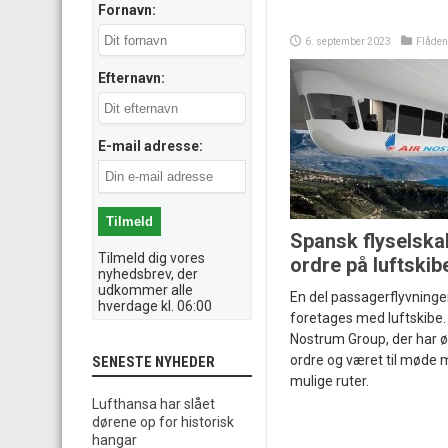
Fornavn:
6. september 2023
Flåden
Efternavn:
E-mail adresse:
Spansk flyselska
Tilmeld dig vores
ordre på luftskib
nyhedsbrev, der
udkommer alle
En del passagerflyvninger
hverdage kl. 06:00
foretages med luftskibe.
Nostrum Group, der har ø
ordre og været til mød
SENESTE NYHEDER
mulige ruter.
Lufthansa har slået
dørene op for historisk
hangar