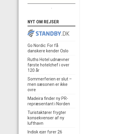
.
NYT OM REJSER
Go Nordic: For få
danskere kender Oslo
Ruths Hotel udnævner
første hotelchef i over
120 år
Sommerferien er slut –
men sæsonen er ikke
ovre
Madeira finder ny PR-
repræsentant i Norden
Turistaktører frygter
konsekvenser af ny
lufthavn
Indisk ejer fyrer 26