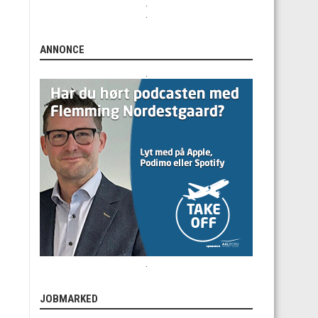
.
.
ANNONCE
.
.
JOBMARKED