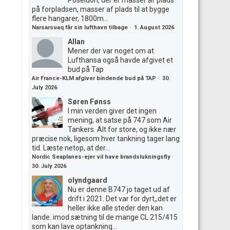
Poseidon, der er masser af plads
på forpladsen, masser af plads til at bygge
flere hangarer, 1800m...
Narsarsuaq får sin lufthavn tilbage
·
1. August 2026
Allan
Mener der var noget om at
Lufthansa også havde afgivet et
bud på Tap
Air France-KLM afgiver bindende bud på TAP
·
30.
July 2026
Søren Fønss
I min verden giver det ingen
mening, at satse på 747 som Air
Tankers. Alt for store, og ikke nær
præcise nok, ligesom hver tankning tager lang
tid. Læste netop, at der...
Nordic Seaplanes-ejer vil have brandslukningsfly
·
30. July 2026
olyndgaard
Nu er denne B747 jo taget ud af
drift i 2021. Det var for dyrt,,det er
heller ikke alle steder den kan
lande..imod sætning til de mange CL 215/415
som kan lave optankning...