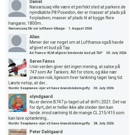
Daniel
Narsarsuaq ville være et perfekt sted at parkere de
nyindkøbte P8 Poseidon, der er masser af plads på
forpladsen, masser af plads til at bygge flere
hangarer, 1800m...
Narsarsuaq får sin lufthavn tilbage
·
1. August 2026
Allan
Mener der var noget om at Lufthansa også havde
afgivet et bud på Tap
Air France-KLM afgiver bindende bud på TAP
·
30. July 2026
Søren Fønss
I min verden giver det ingen mening, at satse på
747 som Air Tankers. Alt for store, og ikke nær
præcise nok, ligesom hver tankning tager lang tid.
Læste netop, at der...
Nordic Seaplanes-ejer vil have brandslukningsfly
·
30. July 2026
olyndgaard
Nu er denne B747 jo taget ud af drift i 2021. Det var
for dyrt,,det er heller ikke alle steder den kan
lande..imod sætning til de mange CL 215/415 som
kan lave optankning...
Nordic Seaplanes-ejer vil have brandslukningsfly
·
28. July 2026
Peter Dahlgaard