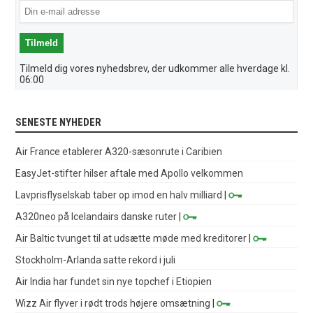
Tilmeld dig vores nyhedsbrev, der udkommer alle hverdage kl.
06:00
SENESTE NYHEDER
Air France etablerer A320-sæsonrute i Caribien
EasyJet-stifter hilser aftale med Apollo velkommen
Lavprisflyselskab taber op imod en halv milliard
|
A320neo på Icelandairs danske ruter
|
Air Baltic tvunget til at udsætte møde med kreditorer
|
Stockholm-Arlanda satte rekord i juli
Air India har fundet sin nye topchef i Etiopien
Wizz Air flyver i rødt trods højere omsætning
|