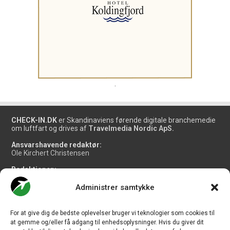
.
CHECK-IN.DK
er Skandinaviens førende digitale branchemedie
om luftfart og drives af
Travelmedia Nordic ApS.
Ansvarshavende redaktør:
Ole Kirchert Christensen
Redaktionen:
Christian Granhøj Skouboe
Henrik Baumgarten
Administrer samtykke
Danny Longhi Andreasen
Mathias Majlund Laursen
For at give dig de bedste oplevelser bruger vi teknologier som cookies til
Salg og jobannoncer:
at gemme og/eller få adgang til enhedsoplysninger. Hvis du giver dit
salg@travelmedianordic.com