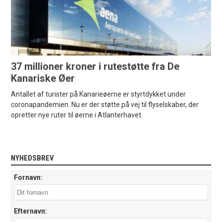
37 millioner kroner i rutestøtte fra De
Kanariske Øer
Antallet af turister på Kanarieøerne er styrtdykket under
coronapandemien. Nu er der støtte på vej til flyselskaber, der
opretter nye ruter til øerne i Atlanterhavet.
NYHEDSBREV
Fornavn:
Efternavn: