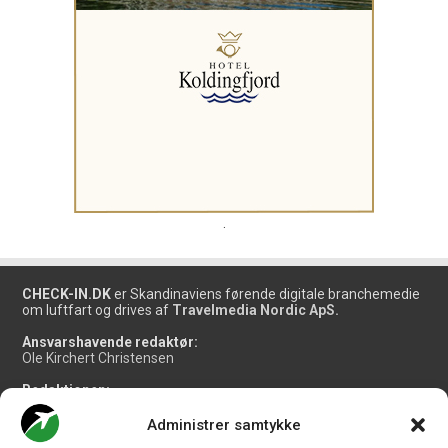
.
CHECK-IN.DK
er Skandinaviens førende digitale branchemedie
om luftfart og drives af
Travelmedia Nordic ApS.
Ansvarshavende redaktør:
Ole Kirchert Christensen
Redaktionen:
Christian Granhøj Skouboe
Henrik Baumgarten
Administrer samtykke
Danny Longhi Andreasen