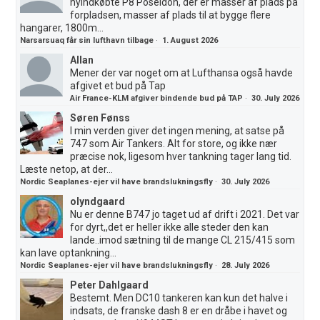
nyindkøbte P8 Poseidon, der er masser af plads på
forpladsen, masser af plads til at bygge flere
hangarer, 1800m...
Narsarsuaq får sin lufthavn tilbage
·
1. August 2026
Allan
Mener der var noget om at Lufthansa også havde
afgivet et bud på Tap
Air France-KLM afgiver bindende bud på TAP
·
30. July 2026
Søren Fønss
I min verden giver det ingen mening, at satse på
747 som Air Tankers. Alt for store, og ikke nær
præcise nok, ligesom hver tankning tager lang tid.
Læste netop, at der...
Nordic Seaplanes-ejer vil have brandslukningsfly
·
30. July 2026
olyndgaard
Nu er denne B747 jo taget ud af drift i 2021. Det var
for dyrt,,det er heller ikke alle steder den kan
lande..imod sætning til de mange CL 215/415 som
kan lave optankning...
Nordic Seaplanes-ejer vil have brandslukningsfly
·
28. July 2026
Peter Dahlgaard
Bestemt. Men DC10 tankeren kan kun det halve i
indsats, de franske dash 8 er en dråbe i havet og