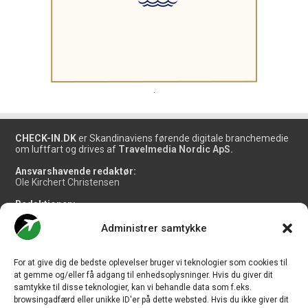
.
CHECK-IN.DK
er Skandinaviens førende digitale branchemedie
om luftfart og drives af
Travelmedia Nordic ApS.
Ansvarshavende redaktør:
Ole Kirchert Christensen
Redaktionen:
Christian Granhøj Skouboe
Henrik Baumgarten
Administrer samtykke
Danny Longhi Andreasen
Mathias Majlund Laursen
For at give dig de bedste oplevelser bruger vi teknologier som cookies til
Salg og jobannoncer:
at gemme og/eller få adgang til enhedsoplysninger. Hvis du giver dit
salg@travelmedianordic.com
samtykke til disse teknologier, kan vi behandle data som f.eks.
browsingadfærd eller unikke ID'er på dette websted. Hvis du ikke giver dit