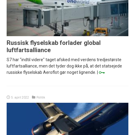
Russisk flyselskab forlader global
luftfartsalliance
S7 har "indtil videre" taget afsked med verdens tredjestørste
luftfartsalliance, men det tyder dog ikke på, at det statsejede
russiske flyselskab Aeroflot gør noget lignende. |
5. april 2022
Politik