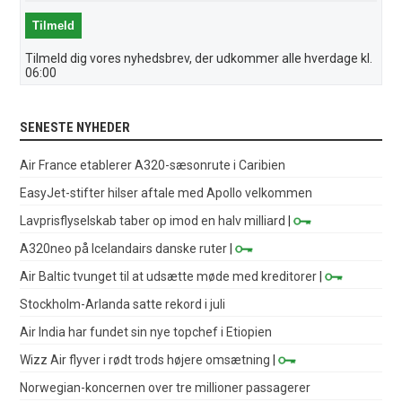
Tilmeld dig vores nyhedsbrev, der udkommer alle hverdage kl.
06:00
SENESTE NYHEDER
Air France etablerer A320-sæsonrute i Caribien
EasyJet-stifter hilser aftale med Apollo velkommen
Lavprisflyselskab taber op imod en halv milliard
|
A320neo på Icelandairs danske ruter
|
Air Baltic tvunget til at udsætte møde med kreditorer
|
Stockholm-Arlanda satte rekord i juli
Air India har fundet sin nye topchef i Etiopien
Wizz Air flyver i rødt trods højere omsætning
|
Norwegian-koncernen over tre millioner passagerer