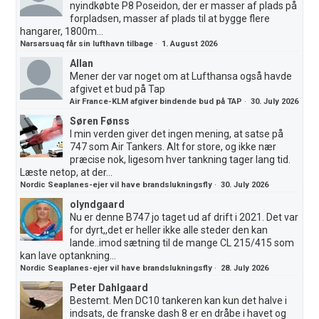
nyindkøbte P8 Poseidon, der er masser af plads på
forpladsen, masser af plads til at bygge flere
hangarer, 1800m...
Narsarsuaq får sin lufthavn tilbage
·
1. August 2026
Allan
Mener der var noget om at Lufthansa også havde
afgivet et bud på Tap
Air France-KLM afgiver bindende bud på TAP
·
30. July 2026
Søren Fønss
I min verden giver det ingen mening, at satse på
747 som Air Tankers. Alt for store, og ikke nær
præcise nok, ligesom hver tankning tager lang tid.
Læste netop, at der...
Nordic Seaplanes-ejer vil have brandslukningsfly
·
30. July 2026
olyndgaard
Nu er denne B747 jo taget ud af drift i 2021. Det var
for dyrt,,det er heller ikke alle steder den kan
lande..imod sætning til de mange CL 215/415 som
kan lave optankning...
Nordic Seaplanes-ejer vil have brandslukningsfly
·
28. July 2026
Peter Dahlgaard
Bestemt. Men DC10 tankeren kan kun det halve i
indsats, de franske dash 8 er en dråbe i havet og