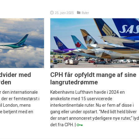
25. juni 2025
Ruter
udvider med
CPH får opfyldt mange af sine
orden
langrutedrømme
r den internationale
Københavns Lufthavn havde i 2024 en
 der er femtestørst i
ønskeliste med 15 uservicerede
 til London, mens
interkontinentale ruter. Nu er fem af disse i
ive betjent med en
gang eller under opstart. "Med lidt held bliver
der snart annonceret yderligere nye ruter," ly
det fra CPH. |