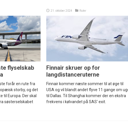
21. oktober 2024
Ruter
te flyselskab
Finnair skruer op for
pa
langdistanceruterne
te forår en rute fra
Finnair kommer næste sommer til at øge til
ropæisk storby, og det
USA og vil blandt andet flyve 11 gange om u
e til Europa. Der skal
til Dallas. Til Shanghai kommer der en ekstra
ra søsterselskabet
frekvens i kølvandet på SAS' exit.