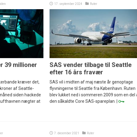
iden
17. september 2024
Ruter
r 39 millioner
SAS vender tilbage til Seattle
efter 16 års fravær
kerbande kræver det,
SAS vil i midten af maj næste år genoptage
 kroner af Seattle-
flyvningerne til Seattle fra København. Ruten
 måned siden hackede
blev lukket ned i sommeren 2009 som en del 
 Lufthavnen nægter at
den såkaldte Core SAS-spareplan. |
er
7. december 2021
Ruter