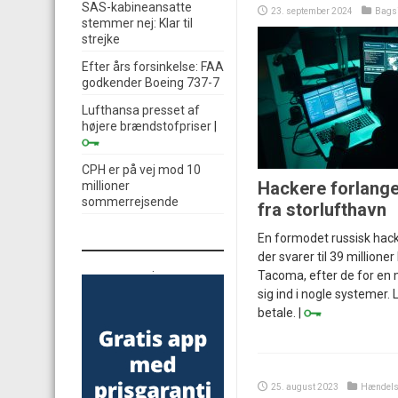
SAS-kabineansatte
23. september 2024
Bags
stemmer nej: Klar til
strejke
Efter års forsinkelse: FAA
godkender Boeing 737-7
Lufthansa presset af
højere brændstofpriser
|
CPH er på vej mod 10
Hackere forlange
millioner
sommerrejsende
fra storlufthavn
En formodet russisk hac
der svarer til 39 millioner
.
Tacoma, efter de for en
sig ind i nogle systemer.
betale. |
25. august 2023
Hændels