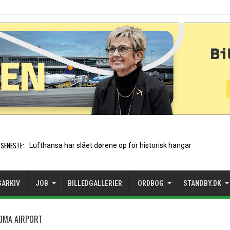
SENESTE:
Trods vækst: Mangler rejsemuli
SARKIV
JOB
BILLEDGALLERIER
ORDBOG
STANDBY.DK
COMA AIRPORT