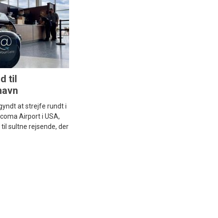
 til
havn
egyndt at strejfe rundt i
acoma Airport i USA,
til sultne rejsende, der