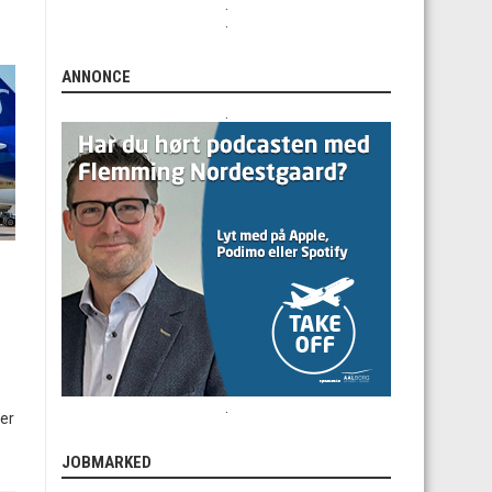
.
.
ANNONCE
.
.
der
JOBMARKED