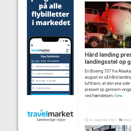
Hård landing pr
landingsstel op 
En Boeing 737 fra Alaska 
august en så hård landing 
lufthavn, at den ene side 
presset op gennem vingen
ved hændelsen. |
23. september 2021
Tekno