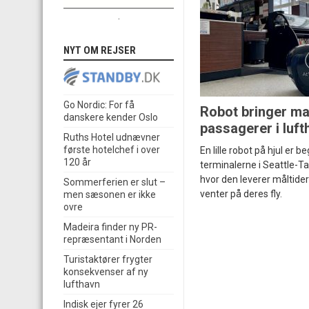
.
NYT OM REJSER
Go Nordic: For få
Robot bringer mad
danskere kender Oslo
passagerer i luft
Ruths Hotel udnævner
første hotelchef i over
En lille robot på hjul er b
120 år
terminalerne i Seattle-T
hvor den leverer måltider 
Sommerferien er slut –
venter på deres fly.
men sæsonen er ikke
ovre
Madeira finder ny PR-
repræsentant i Norden
Turistaktører frygter
konsekvenser af ny
lufthavn
Indisk ejer fyrer 26