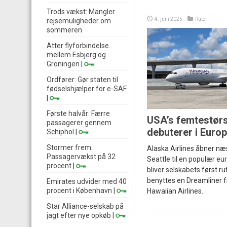
Trods vækst: Mangler
4. juni 2025
Ruter
rejsemuligheder om
sommeren
Atter flyforbindelse
mellem Esbjerg og
Groningen
|
Ordfører: Gør staten til
fødselshjælper for e-SAF
|
Første halvår: Færre
USA’s femtestørs
passagerer gennem
debuterer i Euro
Schiphol
|
Stormer frem:
Alaska Airlines åbner næs
Passagervækst på 32
Seattle til en populær eu
procent
|
bliver selskabets først rut
benyttes en Dreamliner f
Emirates udvider med 40
procent i København
|
Hawaiian Airlines.
Star Alliance-selskab på
jagt efter nye opkøb
|