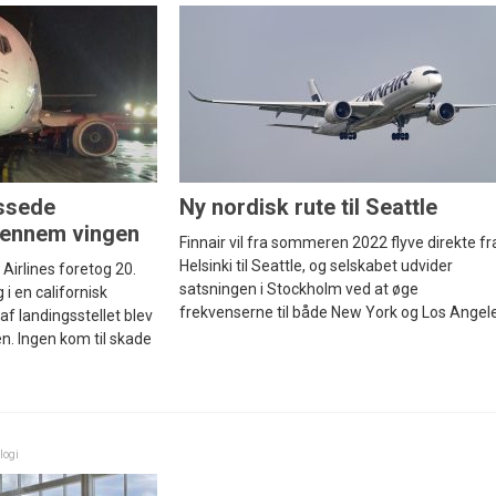
essede
Ny nordisk rute til Seattle
gennem vingen
Finnair vil fra sommeren 2022 flyve direkte fr
Helsinki til Seattle, og selskabet udvider
Airlines foretog 20.
satsningen i Stockholm ved at øge
i en californisk
frekvenserne til både New York og Los Angele
af landingsstellet blev
. Ingen kom til skade
logi