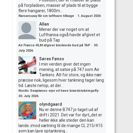
Poseidon, der er masser af plads
på forpladsen, masser af plads til at bygge
flere hangarer, 1800m...
Narsarsuaq får sin lufthavn tilbage
·
1. August 2026
Allan
Mener der var noget om at
Lufthansa også havde afgivet et
bud på Tap
Air France-KLM afgiver bindende bud på TAP
·
30.
July 2026
Søren Fønss
I min verden giver det ingen
mening, at satse på 747 som Air
Tankers. Alt for store, og ikke nær
præcise nok, ligesom hver tankning tager lang
tid. Læste netop, at der...
Nordic Seaplanes-ejer vil have brandslukningsfly
·
30. July 2026
olyndgaard
Nu er denne B747 jo taget ud af
drift i 2021. Det var for dyrt,,det er
heller ikke alle steder den kan
lande..imod sætning til de mange CL 215/415
som kan lave optankning...