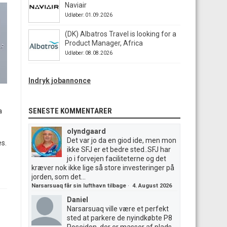
Naviair
Udløber: 01.09.2026
(DK) Albatros Travel is looking for a
Product Manager, Africa
Udløber: 08.08.2026
Indryk jobannonce
SENESTE KOMMENTARER
a
olyndgaard
Det var jo da en giod ide, men mon
s.
ikke SFJ er et bedre sted..SFJ har
jo i forvejen faciliteterne og det
kræver nok ikke lige så store investeringer på
jorden, som det...
Narsarsuaq får sin lufthavn tilbage
·
4. August 2026
Daniel
Narsarsuaq ville være et perfekt
sted at parkere de nyindkøbte P8