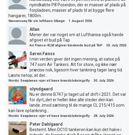
nyindkøbte P8 Poseidon, der er masser af plads på
forpladsen, masser af plads til at bygge flere
hangarer, 1800m...
Narsarsuaq får sin lufthavn tilbage
·
1. August 2026
Allan
Mener der var noget om at Lufthansa også havde
afgivet et bud på Tap
Air France-KLM afgiver bindende bud på TAP
·
30. July 2026
Søren Fønss
I min verden giver det ingen mening, at satse på
747 som Air Tankers. Alt for store, og ikke nær
præcise nok, ligesom hver tankning tager lang tid.
Læste netop, at der...
Nordic Seaplanes-ejer vil have brandslukningsfly
·
30. July 2026
olyndgaard
Nu er denne B747 jo taget ud af drift i 2021. Det var
for dyrt,,det er heller ikke alle steder den kan
lande..imod sætning til de mange CL 215/415 som
kan lave optankning...
Nordic Seaplanes-ejer vil have brandslukningsfly
·
28. July 2026
Peter Dahlgaard
Bestemt. Men DC10 tankeren kan kun det halve i
indsats, de franske dash 8 er en dråbe i havet og