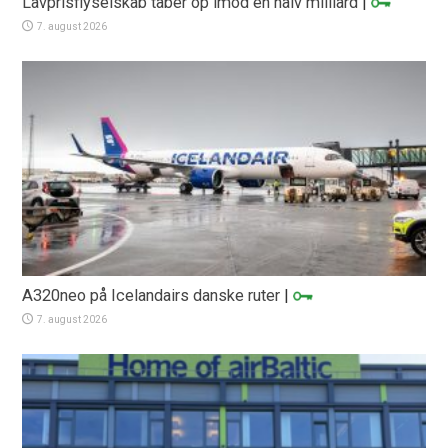
Lavprisflyselskab taber op imod en halv milliard
|
7. august 2026
A320neo på Icelandairs danske ruter
|
7. august 2026