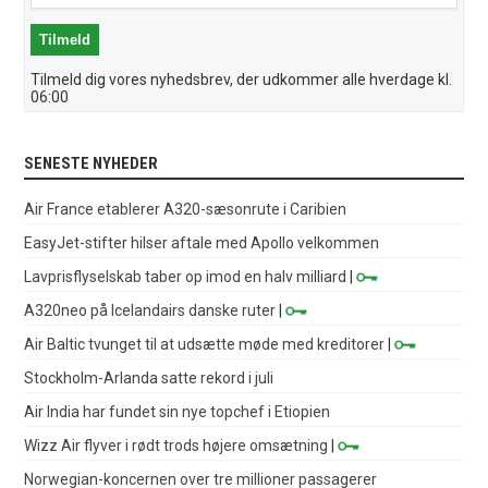
Tilmeld dig vores nyhedsbrev, der udkommer alle hverdage kl.
06:00
SENESTE NYHEDER
Air France etablerer A320-sæsonrute i Caribien
EasyJet-stifter hilser aftale med Apollo velkommen
Lavprisflyselskab taber op imod en halv milliard
|
A320neo på Icelandairs danske ruter
|
Air Baltic tvunget til at udsætte møde med kreditorer
|
Stockholm-Arlanda satte rekord i juli
Air India har fundet sin nye topchef i Etiopien
Wizz Air flyver i rødt trods højere omsætning
|
Norwegian-koncernen over tre millioner passagerer