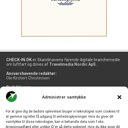
.
CHECK-IN.DK
er Skandinaviens førende digitale branchemedie
om luftfart og drives af
Travelmedia Nordic ApS.
Ansvarshavende redaktør:
Ole Kirchert Christensen
Redaktionen:
Christian Granhøj Skouboe
Henrik Baumgarten
Administrer samtykke
Danny Longhi Andreasen
Mathias Majlund Laursen
For at give dig de bedste oplevelser bruger vi teknologier som cookies til
Salg og jobannoncer:
at gemme og/eller få adgang til enhedsoplysninger. Hvis du giver dit
salg@travelmedianordic.com
samtykke til disse teknologier, kan vi behandle data som f.eks.
browsingadfærd eller unikke ID'er på dette websted. Hvis du ikke giver dit