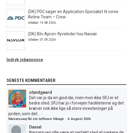
(DK) PDC søger en Application Specialist til vores
Airline Team – Crew
Udløber: 14.08.2026
(DK) Bliv Apron-flyveleder hos Naviair
Udløber: 01.09.2026
Indryk jobannonce
SENESTE KOMMENTARER
olyndgaard
Det var jo da en giod ide, men mon ikke SFJ er et
bedre sted..SFJ har jo i forvejen faciliteterne og det
kræver nok ikke lige så store investeringer på
jorden, som det...
Narsarsuaq får sin lufthavn tilbage
·
4. August 2026
Daniel
Narsarsuaq ville være et perfekt sted at parkere de