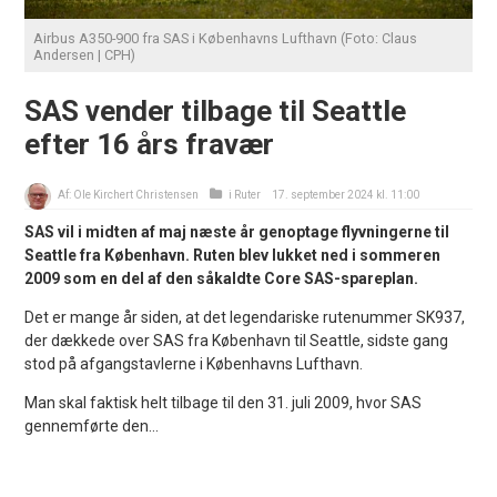
Airbus A350-900 fra SAS i Københavns Lufthavn (Foto: Claus
Andersen | CPH)
SAS vender tilbage til Seattle
efter 16 års fravær
Af:
Ole Kirchert Christensen
i
Ruter
17. september 2024 kl. 11:00
SAS vil i midten af maj næste år genoptage flyvningerne til
Seattle fra København. Ruten blev lukket ned i sommeren
2009 som en del af den såkaldte Core SAS-spareplan.
Det er mange år siden, at det legendariske rutenummer SK937,
der dækkede over SAS fra København til Seattle, sidste gang
stod på afgangstavlerne i Københavns Lufthavn.
Man skal faktisk helt tilbage til den 31. juli 2009, hvor SAS
gennemførte den...