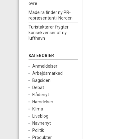
ovre
Madeira finder ny PR-
repræsentant i Norden
Turistaktører frygter
konsekvenser af ny
lufthavn
KATEGORIER
Anmeldelser
Arbejdsmarked
Bagsiden
Debat
Flådenyt
Hændelser
Klima
Liveblog
Navnenyt
Politik
Produkter