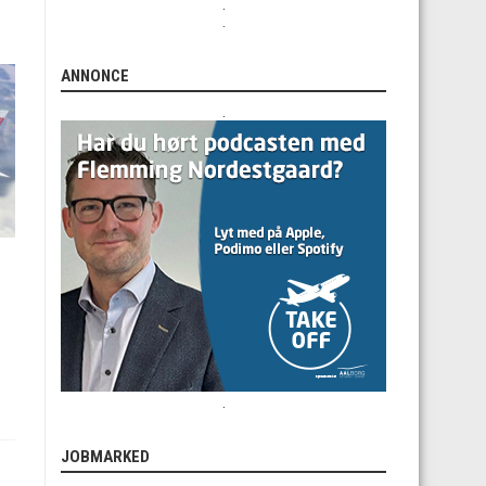
.
.
ANNONCE
.
.
JOBMARKED