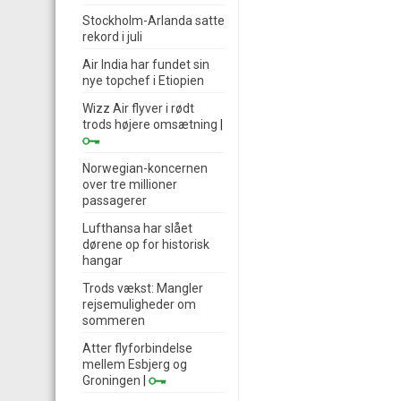
Stockholm-Arlanda satte
rekord i juli
Air India har fundet sin
nye topchef i Etiopien
Wizz Air flyver i rødt
trods højere omsætning
|
Norwegian-koncernen
over tre millioner
passagerer
Lufthansa har slået
dørene op for historisk
hangar
Trods vækst: Mangler
rejsemuligheder om
sommeren
Atter flyforbindelse
mellem Esbjerg og
Groningen
|