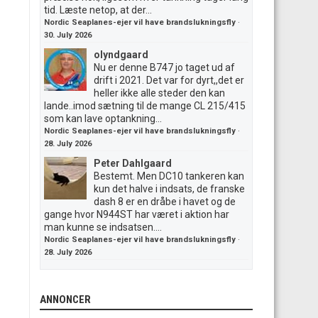
tid. Læste netop, at der...
Nordic Seaplanes-ejer vil have brandslukningsfly
·
30. July 2026
olyndgaard
Nu er denne B747 jo taget ud af
drift i 2021. Det var for dyrt,,det er
heller ikke alle steder den kan
lande..imod sætning til de mange CL 215/415
som kan lave optankning...
Nordic Seaplanes-ejer vil have brandslukningsfly
·
28. July 2026
Peter Dahlgaard
Bestemt. Men DC10 tankeren kan
kun det halve i indsats, de franske
dash 8 er en dråbe i havet og de
gange hvor N944ST har været i aktion har
man kunne se indsatsen....
Nordic Seaplanes-ejer vil have brandslukningsfly
·
28. July 2026
ANNONCER