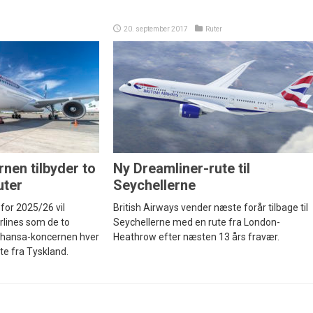
20. september 2017
Ruter
nen tilbyder to
Ny Dreamliner-rute til
uter
Seychellerne
for 2025/26 vil
British Airways vender næste forår tilbage til
rlines som de to
Seychellerne med en rute fra London-
fthansa-koncernen hver
Heathrow efter næsten 13 års fravær.
ute fra Tyskland.