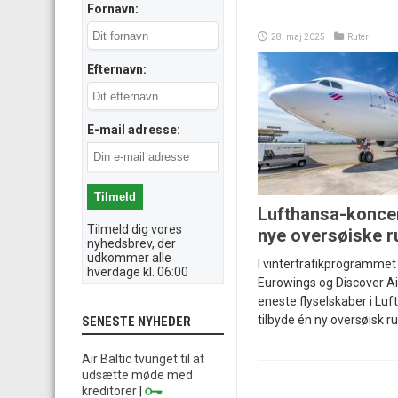
Fornavn:
28. maj 2025
Ruter
Efternavn:
E-mail adresse:
Lufthansa-koncer
Tilmeld dig vores
nye oversøiske r
nyhedsbrev, der
udkommer alle
I vintertrafikprogrammet 
hverdage kl. 06:00
Eurowings og Discover Ai
eneste flyselskaber i Lu
tilbyde én ny oversøisk r
SENESTE NYHEDER
Air Baltic tvunget til at
udsætte møde med
kreditorer
|