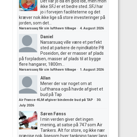
Det var jo da en giod ide, men mon
ikke SFJ er et bedre sted..SFJ har
jo i forvejen faciliteterne og det
kræver nok ikke lige så store investeringer på
jorden, som det...
Narsarsuaq får sin lufthavn tilbage
·
4. August 2026
Daniel
Narsarsuaq ville være et perfekt
sted at parkere de nyindkøbte P8
Poseidon, der er masser af plads
på forpladsen, masser af plads til at bygge
flere hangarer, 1800m...
Narsarsuaq får sin lufthavn tilbage
·
1. August 2026
Allan
Mener der var noget om at
Lufthansa også havde afgivet et
bud på Tap
Air France-KLM afgiver bindende bud på TAP
·
30.
July 2026
Søren Fønss
I min verden giver det ingen
mening, at satse på 747 som Air
Tankers. Alt for store, og ikke nær
præcise nok, ligesom hver tankning tager lang