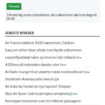
Tilmeld dig vores nyhedsbrev, der udkommer alle hverdage kl.
06:00
SENESTE NYHEDER
Air France etablerer A320-sæsonrute i Caribien
EasyJet-stifter hilser aftale med Apollo velkommen
Lavprisflyselskab taber op imod en halv milliard
|
A320neo på Icelandairs danske ruter
|
Air Baltic tvunget til at udsætte møde med kreditorer
|
Stockholm-Arlanda satte rekord i juli
Air India har fundet sin nye topchef i Etiopien
Wizz Air flyver i rødt trods højere omsætning
|
Norwegian-koncernen over tre millioner passagerer