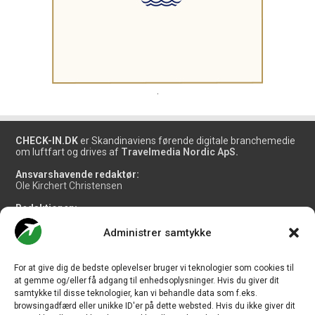
.
CHECK-IN.DK
er Skandinaviens førende digitale branchemedie
om luftfart og drives af
Travelmedia Nordic ApS.
Ansvarshavende redaktør:
Ole Kirchert Christensen
Redaktionen:
Christian Granhøj Skouboe
Henrik Baumgarten
Administrer samtykke
Danny Longhi Andreasen
Mathias Majlund Laursen
For at give dig de bedste oplevelser bruger vi teknologier som cookies til
Salg og jobannoncer:
at gemme og/eller få adgang til enhedsoplysninger. Hvis du giver dit
salg@travelmedianordic.com
samtykke til disse teknologier, kan vi behandle data som f.eks.
browsingadfærd eller unikke ID'er på dette websted. Hvis du ikke giver dit