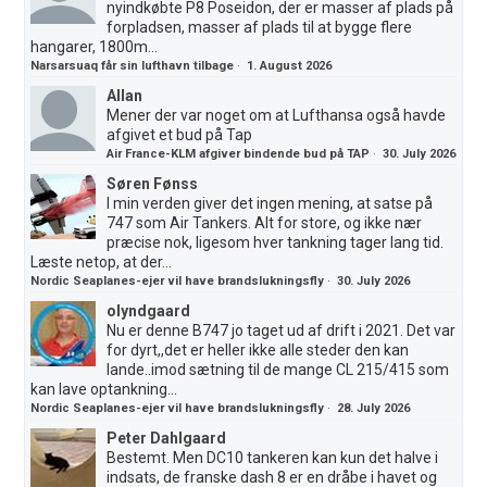
nyindkøbte P8 Poseidon, der er masser af plads på
forpladsen, masser af plads til at bygge flere
hangarer, 1800m...
Narsarsuaq får sin lufthavn tilbage
·
1. August 2026
Allan
Mener der var noget om at Lufthansa også havde
afgivet et bud på Tap
Air France-KLM afgiver bindende bud på TAP
·
30. July 2026
Søren Fønss
I min verden giver det ingen mening, at satse på
747 som Air Tankers. Alt for store, og ikke nær
præcise nok, ligesom hver tankning tager lang tid.
Læste netop, at der...
Nordic Seaplanes-ejer vil have brandslukningsfly
·
30. July 2026
olyndgaard
Nu er denne B747 jo taget ud af drift i 2021. Det var
for dyrt,,det er heller ikke alle steder den kan
lande..imod sætning til de mange CL 215/415 som
kan lave optankning...
Nordic Seaplanes-ejer vil have brandslukningsfly
·
28. July 2026
Peter Dahlgaard
Bestemt. Men DC10 tankeren kan kun det halve i
indsats, de franske dash 8 er en dråbe i havet og