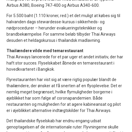
Airbus A380, Boeing 747-400 og Airbus A340-600.
For 5.500 baht (1.110 kroner, red.) et det muligt at købes sig til
halvanden dags stewardesse-kursus i sikkerheds- og
nødprocedurer – herunder evakueringsteknikker og
brandbekæmpelse. For samme beløb tilbyder Thai Airways
desuden et heldagskursus i thailandsk madlavning.
Thailændere vilde med temarestaurant
Thai Airways lancerede for et par uger et andet initiativ, der har
haft stor succes. Flyselskabet åbnede en temarestaurant i
hovedkvarteret i Bangkok.
Flyrestauranten har vist sig at være rigtig populær blandt de
thailændere, der ønsker at få snerten af en flyoplevelse. Det er
nemlig meget begrænset, hvilke flymuligheder borgerne i
øjeblikket har som følge af coronapandemien. Både
restauranten og muligheden for at agere kabineansat og pilot
er i øjeblikket alternative indtægtskilder for Thai Airways.
Det thailandske flyselskab har endnu engang udsat
genoptagelsen af de internationale ruter. Flyvningerne skulle