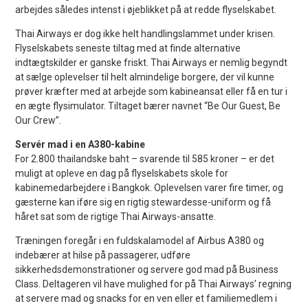
arbejdes således intenst i øjeblikket på at redde flyselskabet.
Thai Airways er dog ikke helt handlingslammet under krisen.
Flyselskabets seneste tiltag med at finde alternative
indtægtskilder er ganske friskt. Thai Airways er nemlig begyndt
at sælge oplevelser til helt almindelige borgere, der vil kunne
prøver kræfter med at arbejde som kabineansat eller få en tur i
en ægte flysimulator. Tiltaget bærer navnet “Be Our Guest, Be
Our Crew”.
Servér mad i en A380-kabine
For 2.800 thailandske baht – svarende til 585 kroner – er det
muligt at opleve en dag på flyselskabets skole for
kabinemedarbejdere i Bangkok. Oplevelsen varer fire timer, og
gæsterne kan iføre sig en rigtig stewardesse-uniform og få
håret sat som de rigtige Thai Airways-ansatte.
Træningen foregår i en fuldskalamodel af Airbus A380 og
indebærer at hilse på passagerer, udføre
sikkerhedsdemonstrationer og servere god mad på Business
Class. Deltageren vil have mulighed for på Thai Airways’ regning
at servere mad og snacks for en ven eller et familiemedlem i