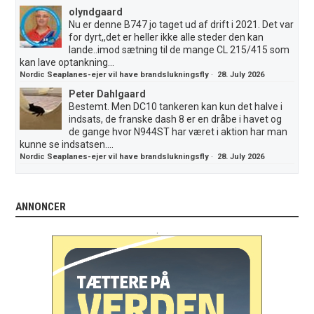
olyndgaard
Nu er denne B747 jo taget ud af drift i 2021. Det var
for dyrt,,det er heller ikke alle steder den kan
lande..imod sætning til de mange CL 215/415 som
kan lave optankning...
Nordic Seaplanes-ejer vil have brandslukningsfly
·
28. July 2026
Peter Dahlgaard
Bestemt. Men DC10 tankeren kan kun det halve i
indsats, de franske dash 8 er en dråbe i havet og
de gange hvor N944ST har været i aktion har man
kunne se indsatsen....
Nordic Seaplanes-ejer vil have brandslukningsfly
·
28. July 2026
ANNONCER
.