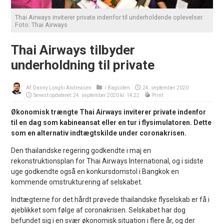
Thai Airways inviterer private indenfor til underholdende oplevelser.
Foto: Thai Airways
Thai Airways tilbyder
underholdning til private
Af:
Danny Longhi Andreasen
i
Bagsiden
24. september 2020
Senest opdateret: 24. september 2020 kl. 14:22
Print
Økonomisk trængte Thai Airways inviterer private indenfor
til en dag som kabineansat eller en tur i flysimulatoren. Dette
som en alternativ indtægtskilde under coronakrisen.
Den thailandske regering godkendte i maj en
rekonstruktionsplan for Thai Airways International, og i sidste
uge godkendte også en konkursdomstol i Bangkok en
kommende omstrukturering af selskabet.
Indtægterne for det hårdt prøvede thailandske flyselskab er få i
øjeblikket som følge af coronakrisen. Selskabet har dog
befundet sig i en svær økonomisk situation i flere år, og der