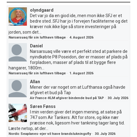
olyndgaard
Det var jo da en giod ide, men mon ikke SFJ er et
bedre sted..SFJ har jo i forvejen faciliteterne og det
kræver nok ikke lige så store investeringer på
jorden, som det...
Narsarsuaq får sin lufthavn tilbage
·
4. August 2026
Daniel
Narsarsuaq ville være et perfekt sted at parkere de
nyindkøbte P8 Poseidon, der er masser af plads på
forpladsen, masser af plads til at bygge flere
hangarer, 1800m...
Narsarsuaq får sin lufthavn tilbage
·
1. August 2026
Allan
Mener der var noget om at Lufthansa også havde
afgivet et bud på Tap
Air France-KLM afgiver bindende bud på TAP
·
30. July 2026
Søren Fønss
I min verden giver det ingen mening, at satse på
747 som Air Tankers. Alt for store, og ikke nær
præcise nok, ligesom hver tankning tager lang tid.
Læste netop, at der...
Nordic Seaplanes-ejer vil have brandslukningsfly
·
30. July 2026