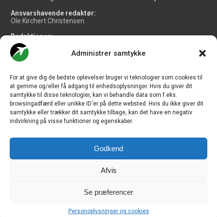
Ansvarshavende redaktør:
Ole Kirchert Christensen
Redaktionen:
Christian Granhøj Skouboe
Henrik Baumgarten
Administrer samtykke
Danny Longhi Andreasen
Mathias Majlund Laursen
For at give dig de bedste oplevelser bruger vi teknologier som cookies til
Salg og jobannoncer:
at gemme og/eller få adgang til enhedsoplysninger. Hvis du giver dit
salg@travelmedianordic.com
samtykke til disse teknologier, kan vi behandle data som f.eks.
browsingadfærd eller unikke ID'er på dette websted. Hvis du ikke giver dit
samtykke eller trækker dit samtykke tilbage, kan det have en negativ
Vi tager ansvar for indholdet og er tilmeldt
indvirkning på visse funktioner og egenskaber.
Godkend
Siden er udviklet af
JHV Media Consult.
Afvis
Se præferencer
Travelmedia Nordic ApS | Majsmarken 1 | DK-9500 Hobro | Denmark |
Personoplysninger og cookies
CVR-nr.: 34 20 20 87 © Copyright 2010-2026 - CHECK-IN.dk