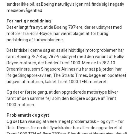
ændrer ikke på, at Boeing naturligvis igen må finde sig i negativ
mediebevågenhed.
For hurtig nedslidning
Det er langt fra nyt, at de Boeing 787’ere, der er udstyret med
motorer fra Rolls-Royce, har været plaget af for hurtig
nedslidning af turbinebladene.
Det kritiske i denne sag er, at alle hidtidige motorproblemer har
ramt Boeing 787-8 og 787-9 udstyret med den variant af Rolls-
Royce-motoren, der hedder Trent 1000. Men de to 787-10
Dreamlinere, som Singapore Airlines nu har sat på jorden, har
ifølge Singapore-avisen, The Straits Times, begge en opdateret
udgave af motoren, kaldet Trent 1000 TEN, monteret.
Og det er første gang, at den opgraderede motortype bliver
ramt af den samme fejl som den tidligere udgave af Trent
1000-motoren.
Problematisk og dyrt
Og det kan vise sig at være meget problematisk – og dyrt – for
Rolls-Royce, for en del flyselskaber har allerede opgraderet til
Trent 1000 TEN på flere 787’ere. Blandt andet Norwegian, der så