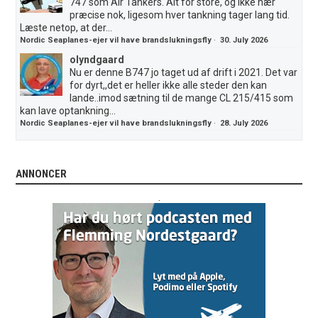
747 som Air Tankers. Alt for store, og ikke nær
præcise nok, ligesom hver tankning tager lang tid.
Læste netop, at der...
Nordic Seaplanes-ejer vil have brandslukningsfly
·
30. July 2026
olyndgaard
Nu er denne B747 jo taget ud af drift i 2021. Det var
for dyrt,,det er heller ikke alle steder den kan
lande..imod sætning til de mange CL 215/415 som
kan lave optankning...
Nordic Seaplanes-ejer vil have brandslukningsfly
·
28. July 2026
ANNONCER
.