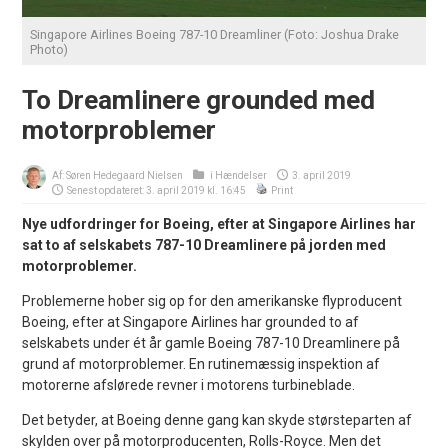
Singapore Airlines Boeing 787-10 Dreamliner (Foto: Joshua Drake
Photo)
To Dreamlinere grounded med
motorproblemer
Af:
Søren Hedegaard Nielsen
i
Hændelser
3. april 2019
Senest opdateret: 3. april 2019 kl. 16:45
Print
Nye udfordringer for Boeing, efter at Singapore Airlines har
sat to af selskabets 787-10 Dreamlinere på jorden med
motorproblemer.
Problemerne hober sig op for den amerikanske flyproducent
Boeing, efter at Singapore Airlines har grounded to af
selskabets under ét år gamle Boeing 787-10 Dreamlinere på
grund af motorproblemer. En rutinemæssig inspektion af
motorerne afslørede revner i motorens turbineblade.
Det betyder, at Boeing denne gang kan skyde størsteparten af
skylden over på motorproducenten, Rolls-Royce. Men det