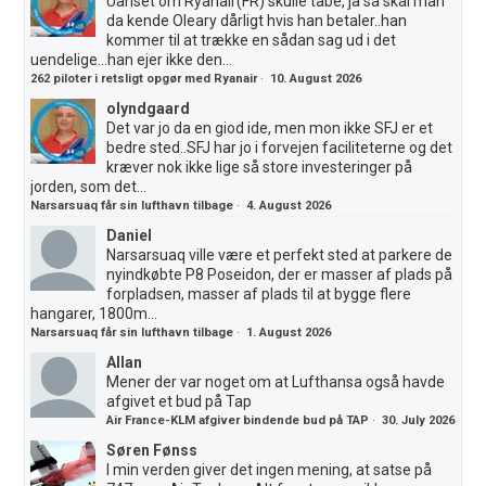
Uanset om Ryanair(FR) skulle tabe, ja så skal man
da kende Oleary dårligt hvis han betaler..han
kommer til at trække en sådan sag ud i det
uendelige...han ejer ikke den...
262 piloter i retsligt opgør med Ryanair
·
10. August 2026
olyndgaard
Det var jo da en giod ide, men mon ikke SFJ er et
bedre sted..SFJ har jo i forvejen faciliteterne og det
kræver nok ikke lige så store investeringer på
jorden, som det...
Narsarsuaq får sin lufthavn tilbage
·
4. August 2026
Daniel
Narsarsuaq ville være et perfekt sted at parkere de
nyindkøbte P8 Poseidon, der er masser af plads på
forpladsen, masser af plads til at bygge flere
hangarer, 1800m...
Narsarsuaq får sin lufthavn tilbage
·
1. August 2026
Allan
Mener der var noget om at Lufthansa også havde
afgivet et bud på Tap
Air France-KLM afgiver bindende bud på TAP
·
30. July 2026
Søren Fønss
I min verden giver det ingen mening, at satse på