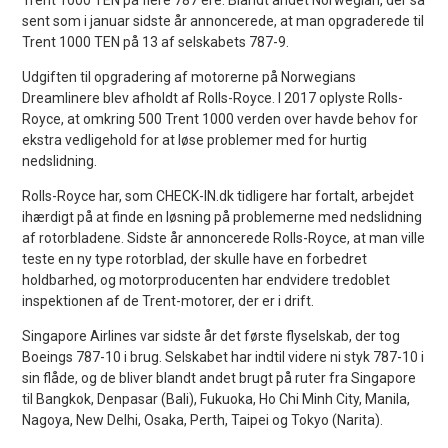
sent som i januar sidste år annoncerede, at man opgraderede til
Trent 1000 TEN på 13 af selskabets 787-9.
Udgiften til opgradering af motorerne på Norwegians
Dreamlinere blev afholdt af Rolls-Royce. I 2017 oplyste Rolls-
Royce, at omkring 500 Trent 1000 verden over havde behov for
ekstra vedligehold for at løse problemer med for hurtig
nedslidning.
Rolls-Royce har, som CHECK-IN.dk tidligere har fortalt, arbejdet
ihærdigt på at finde en løsning på problemerne med nedslidning
af rotorbladene. Sidste år annoncerede Rolls-Royce, at man ville
teste en ny type rotorblad, der skulle have en forbedret
holdbarhed, og motorproducenten har endvidere tredoblet
inspektionen af de Trent-motorer, der er i drift.
Singapore Airlines var sidste år det første flyselskab, der tog
Boeings 787-10 i brug. Selskabet har indtil videre ni styk 787-10 i
sin flåde, og de bliver blandt andet brugt på ruter fra Singapore
til Bangkok, Denpasar (Bali), Fukuoka, Ho Chi Minh City, Manila,
Nagoya, New Delhi, Osaka, Perth, Taipei og Tokyo (Narita).