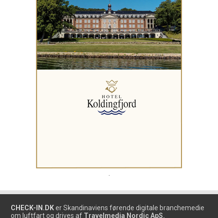
.
CHECK-IN.DK
er Skandinaviens førende digitale branchemedie
om luftfart og drives af
Travelmedia Nordic ApS.