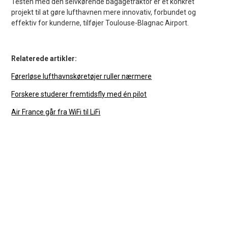
Testen med den selvkørende bagagetraktor er et konkret
projekt til at gøre lufthavnen mere innovativ, forbundet og
effektiv for kunderne, tilføjer Toulouse-Blagnac Airport.
Relaterede artikler:
Førerløse lufthavnskøretøjer ruller nærmere
Forskere studerer fremtidsfly med én pilot
Air France går fra WiFi til LiFi