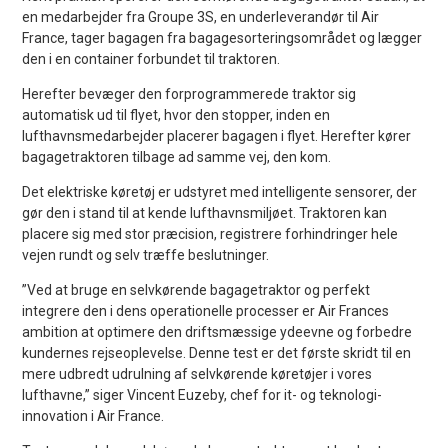
en medarbejder fra Groupe 3S, en underleverandør til Air
France, tager bagagen fra bagagesorteringsområdet og lægger
den i en container forbundet til traktoren.
Herefter bevæger den forprogrammerede traktor sig
automatisk ud til flyet, hvor den stopper, inden en
lufthavnsmedarbejder placerer bagagen i flyet. Herefter kører
bagagetraktoren tilbage ad samme vej, den kom.
Det elektriske køretøj er udstyret med intelligente sensorer, der
gør den i stand til at kende lufthavnsmiljøet. Traktoren kan
placere sig med stor præcision, registrere forhindringer hele
vejen rundt og selv træffe beslutninger.
”Ved at bruge en selvkørende bagagetraktor og perfekt
integrere den i dens operationelle processer er Air Frances
ambition at optimere den driftsmæssige ydeevne og forbedre
kundernes rejseoplevelse. Denne test er det første skridt til en
mere udbredt udrulning af selvkørende køretøjer i vores
lufthavne,” siger Vincent Euzeby, chef for it- og teknologi-
innovation i Air France.