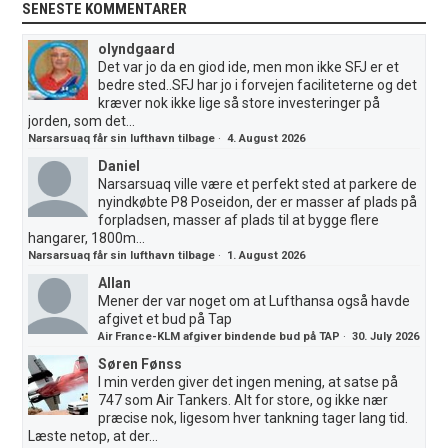
SENESTE KOMMENTARER
olyndgaard
Det var jo da en giod ide, men mon ikke SFJ er et
bedre sted..SFJ har jo i forvejen faciliteterne og det
kræver nok ikke lige så store investeringer på
jorden, som det...
Narsarsuaq får sin lufthavn tilbage
·
4. August 2026
Daniel
Narsarsuaq ville være et perfekt sted at parkere de
nyindkøbte P8 Poseidon, der er masser af plads på
forpladsen, masser af plads til at bygge flere
hangarer, 1800m...
Narsarsuaq får sin lufthavn tilbage
·
1. August 2026
Allan
Mener der var noget om at Lufthansa også havde
afgivet et bud på Tap
Air France-KLM afgiver bindende bud på TAP
·
30. July 2026
Søren Fønss
I min verden giver det ingen mening, at satse på
747 som Air Tankers. Alt for store, og ikke nær
præcise nok, ligesom hver tankning tager lang tid.
Læste netop, at der...