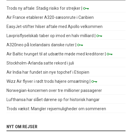
Trods ny aftale: Stadig risiko for strejker
|
Air France etablerer A320-sæsonrute i Caribien
EasyJet-stifter hilser aftale med Apollo velkommen
Lavprisflyselskab taber op imod en halv milliard
|
A320neo på Icelandairs danske ruter
|
Air Baltic tvunget til at udsætte møde med kreditorer
|
Stockholm-Arlanda satte rekord i juli
Air India har fundet sin nye topchef i Etiopien
Wizz Air flyver i rødt trods højere omsætning
|
Norwegian-koncernen over tre millioner passagerer
Lufthansa har slået dørene op for historisk hangar
Trods vækst: Mangler rejsemuligheder om sommeren
NYT OM REJSER