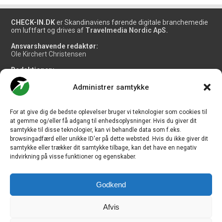
CHECK-IN.DK
er Skandinaviens førende digitale branchemedie
om luftfart og drives af
Travelmedia Nordic ApS.
Ansvarshavende redaktør:
Ole Kirchert Christensen
Redaktionen:
Christian Granhøj Skouboe
Henrik Baumgarten
Administrer samtykke
Danny Longhi Andreasen
Mathias Majlund Laursen
For at give dig de bedste oplevelser bruger vi teknologier som cookies til
Salg og jobannoncer:
at gemme og/eller få adgang til enhedsoplysninger. Hvis du giver dit
salg@travelmedianordic.com
samtykke til disse teknologier, kan vi behandle data som f.eks.
browsingadfærd eller unikke ID'er på dette websted. Hvis du ikke giver dit
samtykke eller trækker dit samtykke tilbage, kan det have en negativ
Vi tager ansvar for indholdet og er tilmeldt
indvirkning på visse funktioner og egenskaber.
Godkend
Siden er udviklet af
JHV Media Consult.
Afvis