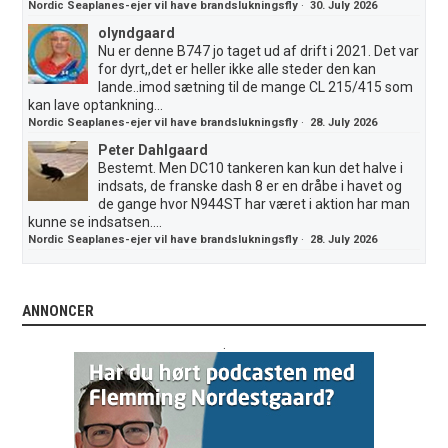
Nordic Seaplanes-ejer vil have brandslukningsfly
·
30. July 2026
olyndgaard
Nu er denne B747 jo taget ud af drift i 2021. Det var
for dyrt,,det er heller ikke alle steder den kan
lande..imod sætning til de mange CL 215/415 som
kan lave optankning...
Nordic Seaplanes-ejer vil have brandslukningsfly
·
28. July 2026
Peter Dahlgaard
Bestemt. Men DC10 tankeren kan kun det halve i
indsats, de franske dash 8 er en dråbe i havet og
de gange hvor N944ST har været i aktion har man
kunne se indsatsen....
Nordic Seaplanes-ejer vil have brandslukningsfly
·
28. July 2026
ANNONCER
.