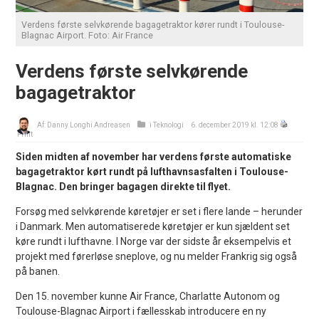
Verdens første selvkørende bagagetraktor kører rundt i Toulouse-
Blagnac Airport. Foto: Air France
Verdens første selvkørende
bagagetraktor
Af:
Danny Longhi Andreasen
i
Teknologi
6. december 2019 kl. 12:08
Print
Siden midten af november har verdens første automatiske
bagagetraktor kørt rundt på lufthavnsasfalten i Toulouse-
Blagnac. Den bringer bagagen direkte til flyet.
Forsøg med selvkørende køretøjer er set i flere lande – herunder
i Danmark. Men automatiserede køretøjer er kun sjældent set
køre rundt i lufthavne. I Norge var der sidste år eksempelvis et
projekt med førerløse sneplove, og nu melder Frankrig sig også
på banen.
Den 15. november kunne Air France, Charlatte Autonom og
Toulouse-Blagnac Airport i fællesskab introducere en ny