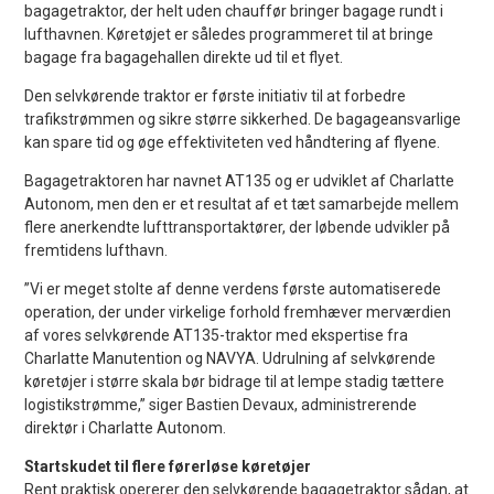
bagagetraktor, der helt uden chauffør bringer bagage rundt i
lufthavnen. Køretøjet er således programmeret til at bringe
bagage fra bagagehallen direkte ud til et flyet.
Den selvkørende traktor er første initiativ til at forbedre
trafikstrømmen og sikre større sikkerhed. De bagageansvarlige
kan spare tid og øge effektiviteten ved håndtering af flyene.
Bagagetraktoren har navnet AT135 og er udviklet af Charlatte
Autonom, men den er et resultat af et tæt samarbejde mellem
flere anerkendte lufttransportaktører, der løbende udvikler på
fremtidens lufthavn.
”Vi er meget stolte af denne verdens første automatiserede
operation, der under virkelige forhold fremhæver merværdien
af ​​vores selvkørende AT135-traktor med ekspertise fra
Charlatte Manutention og NAVYA. Udrulning af selvkørende
køretøjer i større skala bør bidrage til at lempe stadig tættere
logistikstrømme,” siger Bastien Devaux, administrerende
direktør i Charlatte Autonom.
Startskudet til flere førerløse køretøjer
Rent praktisk opererer den selvkørende bagagetraktor sådan, at