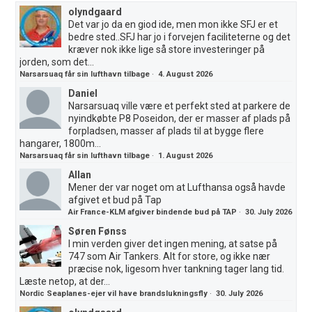
olyndgaard
Det var jo da en giod ide, men mon ikke SFJ er et
bedre sted..SFJ har jo i forvejen faciliteterne og det
kræver nok ikke lige så store investeringer på
jorden, som det...
Narsarsuaq får sin lufthavn tilbage
·
4. August 2026
Daniel
Narsarsuaq ville være et perfekt sted at parkere de
nyindkøbte P8 Poseidon, der er masser af plads på
forpladsen, masser af plads til at bygge flere
hangarer, 1800m...
Narsarsuaq får sin lufthavn tilbage
·
1. August 2026
Allan
Mener der var noget om at Lufthansa også havde
afgivet et bud på Tap
Air France-KLM afgiver bindende bud på TAP
·
30. July 2026
Søren Fønss
I min verden giver det ingen mening, at satse på
747 som Air Tankers. Alt for store, og ikke nær
præcise nok, ligesom hver tankning tager lang tid.
Læste netop, at der...
Nordic Seaplanes-ejer vil have brandslukningsfly
·
30. July 2026