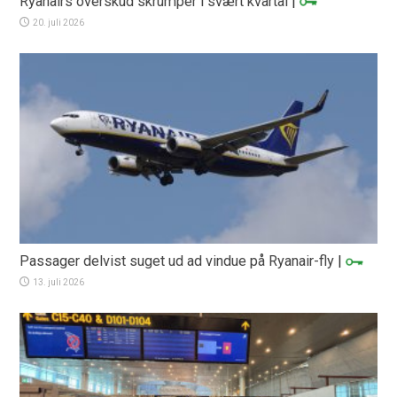
Ryanairs overskud skrumper i svært kvartal
|
20. juli 2026
Passager delvist suget ud ad vindue på Ryanair-fly
|
13. juli 2026