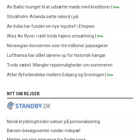
Air Baltic tvunget til at udsætte møde med kreditorer
|
Stockholm-Arlanda satte rekord i juli
Air India har fundet sin nye topchef i Etiopien
Wizz Air flyver i rødt trods højere omsætning
|
Norwegian-koncernen over tre millioner passagerer
Lufthansa har slået dørene op for historisk hangar
Trods vækst: Mangler rejsemuligheder om sommeren
Atter flyforbindelse mellem Esbjerg og Groningen
|
NYT OM REJSER
Norsk krydstogtrederi satser på personalisering
Børsen-besøgscenter runder milepæl
Melder om stor interesse fra Sydeuropa