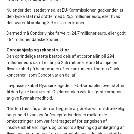
Nu ender det i stedet med, at EU-Kommissionen godkender, at
den tyske stat må støtte med 525,3 millioner euro, eller hvad
der svarer til omkring 3,9 milliarder kroner.
Dermed må Condor vinke farvel til 24,7 millioner euro, eller godt
184 millioner danske kroner.
Coronahjælp og rekonstruktion
Den oprindelige støtte bestod dels af et coronalån på 294
millioner euro samt et lån på 256 millioner euro til at hjælpe
flyselskabet på benene igen efter konkursen i Thomas Cook-
koncernen, som Condor var en del af.
Lavprisselskabet Ryanair klagede til EU-Domstolen over støtten
til den tyske konkurrent. Og domstolen valgte i første omgang
at give Ryanair medhold.
“Retten fastslår, at den anfægtede afgørelse var utilstrækkeligt
begrundet hvad angår årsagsforbindelsen mellem de
omkostninger, som var forårsaget af forlængelsen af
insolvensbehandlingen, og Condors aflysning og omlægning af
flyvninger som følge af de rejserestriktioner, der blev indført i