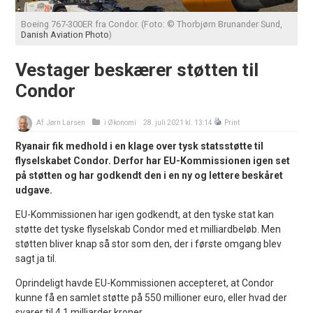
Boeing 767-300ER fra Condor. (Foto: © Thorbjørn Brunander Sund,
Danish Aviation Photo
)
Vestager beskærer støtten til
Condor
Af:
Jørn Larsen
i
Økonomi
28. juli 2021 kl. 13:14
Print
Ryanair fik medhold i en klage over tysk statsstøtte til
flyselskabet Condor. Derfor har EU-Kommissionen igen set
på støtten og har godkendt den i en ny og lettere beskåret
udgave.
EU-Kommissionen har igen godkendt, at den tyske stat kan
støtte det tyske flyselskab Condor med et milliardbeløb. Men
støtten bliver knap så stor som den, der i første omgang blev
sagt ja til.
Oprindeligt havde EU-Kommissionen accepteret, at Condor
kunne få en samlet støtte på 550 millioner euro, eller hvad der
svarer til 4,1 milliarder kroner.