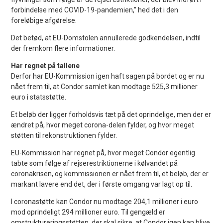
forbindelse med COVID-19-pandemien,” hed det i den
foreløbige afgørelse.
Det betød, at EU-Domstolen annullerede godkendelsen, indtil
der fremkom flere informationer.
Har regnet på tallene
Derfor har EU-Kommission igen haft sagen på bordet og er nu
nået frem til, at Condor samlet kan modtage 525,3 millioner
euro i statsstøtte.
Et beløb der ligger forholdsvis tæt på det oprindelige, men der er
ændret på, hvor meget corona-delen fylder, og hvor meget
støtten til rekonstruktionen fylder.
EU-Kommission har regnet på, hvor meget Condor egentlig
tabte som følge af rejserestriktionerne i kølvandet på
coronakrisen, og kommissionen er nået frem til, et beløb, der er
markant lavere end det, der i første omgang var lagt op til.
I coronastøtte kan Condor nu modtage 204,1 millioner i euro
mod oprindeligt 294 millioner euro. Til gengæld er
omstruktureringsstøtten, der skal sikre, at Condor igen kan blive