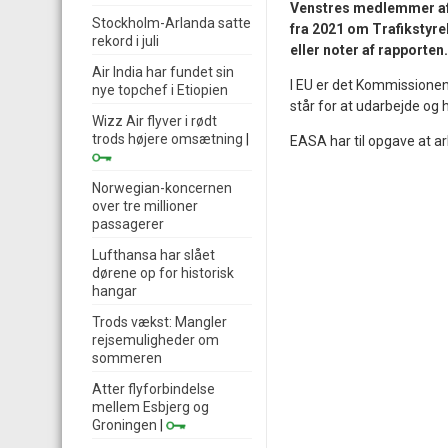
Venstres medlemmer af 
Stockholm-Arlanda satte
fra 2021 om Trafikstyre
rekord i juli
eller noter af rapporten.
Air India har fundet sin
I EU er det Kommissionen
nye topchef i Etiopien
står for at udarbejde og
Wizz Air flyver i rødt
trods højere omsætning
|
EASA har til opgave at arbe
Norwegian-koncernen
over tre millioner
passagerer
Lufthansa har slået
dørene op for historisk
hangar
Trods vækst: Mangler
rejsemuligheder om
sommeren
Atter flyforbindelse
mellem Esbjerg og
Groningen
|