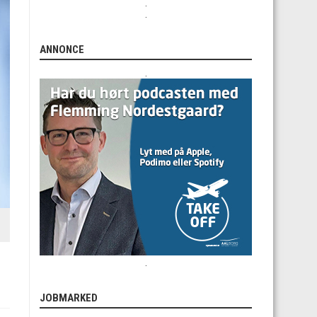
.
.
ANNONCE
.
.
JOBMARKED