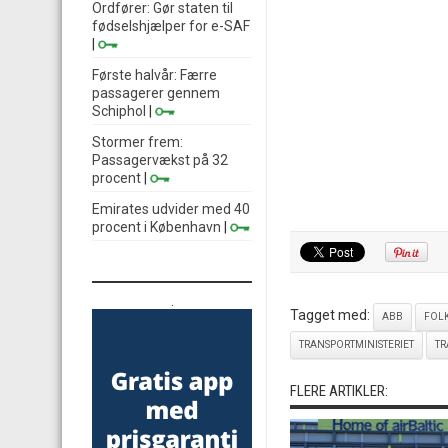
Ordfører: Gør staten til
fødselshjælper for e-SAF
|
Første halvår: Færre
passagerer gennem
Schiphol
|
Stormer frem:
Passagervækst på 32
procent
|
Emirates udvider med 40
procent i København
|
.
Tagget med:
ABB
FOL
TRANSPORTMINISTERIET
TR
FLERE ARTIKLER: