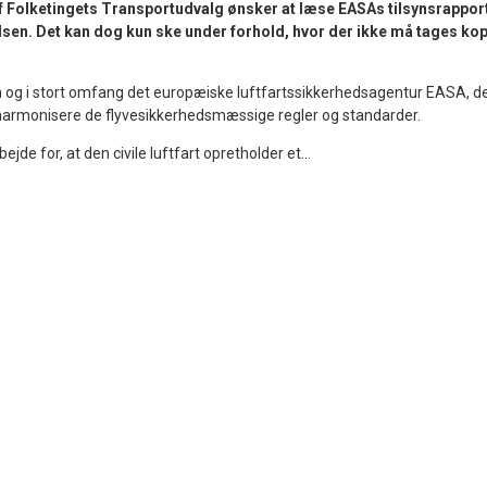
Folketingets Transportudvalg ønsker at læse EASAs tilsynsrappor
lsen. Det kan dog kun ske under forhold, hvor der ikke må tages kop
 og i stort omfang det europæiske luftfartssikkerhedsagentur EASA, d
 harmonisere de flyvesikkerhedsmæssige regler og standarder.
jde for, at den civile luftfart opretholder et...