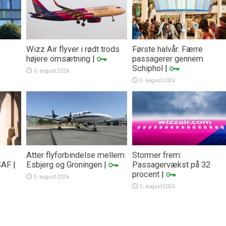
Wizz Air flyver i rødt trods
Første halvår: Færre
højere omsætning
|
passagerer gennem
Schiphol
|
6. august 2026
5. august 2026
Atter flyforbindelse mellem
Stormer frem:
SAF
|
Esbjerg og Groningen
|
Passagervækst på 32
procent
|
5. august 2026
5. august 2026