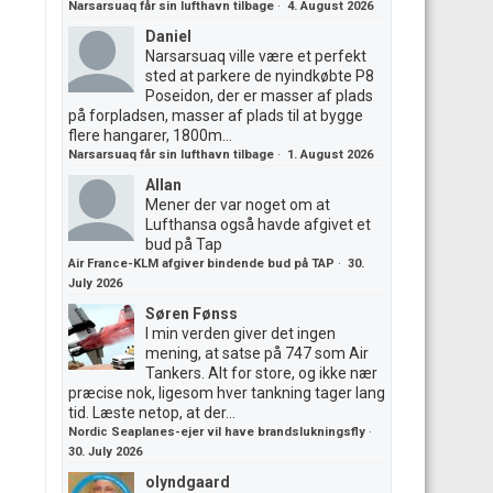
Narsarsuaq får sin lufthavn tilbage
·
4. August 2026
Daniel
Narsarsuaq ville være et perfekt
sted at parkere de nyindkøbte P8
Poseidon, der er masser af plads
på forpladsen, masser af plads til at bygge
flere hangarer, 1800m...
Narsarsuaq får sin lufthavn tilbage
·
1. August 2026
Allan
Mener der var noget om at
Lufthansa også havde afgivet et
bud på Tap
Air France-KLM afgiver bindende bud på TAP
·
30.
July 2026
Søren Fønss
I min verden giver det ingen
mening, at satse på 747 som Air
Tankers. Alt for store, og ikke nær
præcise nok, ligesom hver tankning tager lang
tid. Læste netop, at der...
Nordic Seaplanes-ejer vil have brandslukningsfly
·
30. July 2026
olyndgaard