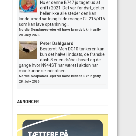
Nu er denne B747 jo taget ud af
drift i 2021. Det var for dyrt,,det er
heller ikke alle steder den kan
lande..imod sætning til de mange CL 215/415
som kan lave optankning...
Nordic Seaplanes-ejer vil have brandslukningsfly
·
28. July 2026
Peter Dahlgaard
Bestemt. Men DC10 tankeren kan
kun det halve i indsats, de franske
dash 8 er en dråbe i havet og de
gange hvor N944ST har været i aktion har
man kunne se indsatsen....
Nordic Seaplanes-ejer vil have brandslukningsfly
·
28. July 2026
ANNONCER
.