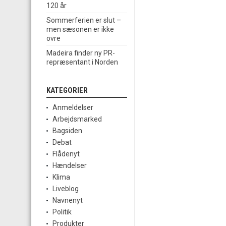
120 år
Sommerferien er slut –
men sæsonen er ikke
ovre
Madeira finder ny PR-
repræsentant i Norden
KATEGORIER
Anmeldelser
Arbejdsmarked
Bagsiden
Debat
Flådenyt
Hændelser
Klima
Liveblog
Navnenyt
Politik
Produkter