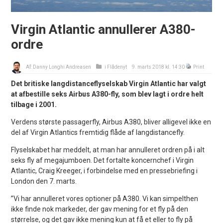
Virgin Atlantic annullerer A380-
ordre
Af:
Danny Longhi Andreasen
i
Flådenyt
9. marts 2018 kl. 14:30
Print
Det britiske langdistanceflyselskab Virgin Atlantic har valgt
at afbestille seks Airbus A380-fly, som blev lagt i ordre helt
tilbage i 2001.
Verdens største passagerfly, Airbus A380, bliver alligevel ikke en
del af Virgin Atlantics fremtidig flåde af langdistancefly.
Flyselskabet har meddelt, at man har annulleret ordren på i alt
seks fly af megajumboen. Det fortalte koncernchef i Virgin
Atlantic, Craig Kreeger, i forbindelse med en pressebriefing i
London den 7. marts.
”Vi har annulleret vores optioner på A380. Vi kan simpelthen
ikke finde nok markeder, der gav mening for et fly på den
størrelse, og det gav ikke mening kun at få et eller to fly på