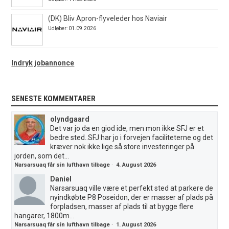
(DK) Bliv Apron-flyveleder hos Naviair
Udløber: 01.09.2026
Indryk jobannonce
SENESTE KOMMENTARER
olyndgaard
Det var jo da en giod ide, men mon ikke SFJ er et
bedre sted..SFJ har jo i forvejen faciliteterne og det
kræver nok ikke lige så store investeringer på
jorden, som det...
Narsarsuaq får sin lufthavn tilbage
·
4. August 2026
Daniel
Narsarsuaq ville være et perfekt sted at parkere de
nyindkøbte P8 Poseidon, der er masser af plads på
forpladsen, masser af plads til at bygge flere
hangarer, 1800m...
Narsarsuaq får sin lufthavn tilbage
·
1. August 2026