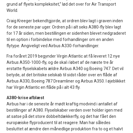
grund af flyets kompleksitet,” lød det over for Air Transport
World.
Craig Kreeger bekendtgjorde, at ordren blev lagt i graven inden
for de seneste par uger. Ordren på i alt seks A380-fly blev lagt
for 17 år siden, men bestillingen er sidenhen blevet nedgraderet
til en option i forbindelse med forhandlinger om en anden
flytype. Angiveligt ved Airbus A330-forhandlinger.
Fra foråret 2019 begynder Virgin Atlantic at få leveret 12 nye
Airbus A350-1000-fly, og de skal i løbet af de næste tre år
erstatte flyselskabets ældre Airbus A340 og Boeing 747. Det vil
betyde, at det britiske selskab til sidst råder over en flåde af
Airbus A330, Boeing 787 Dreamliner og Airbus A350. I øjeblikket
har Virgin Atlantic en flåde på i alt 43 fly.
A380-krise afblæst
Airbus har i de seneste år mødt kraftig modvind i antallet af
bestillinger af A380. Flyselskaber verden over holder igen med
at satse på det store dobbeltdækkerfly, og det har fået den
europæiske flyproducent til at reagere. Man har således
besluttet at ændre den månedlige produktion fra to og et halvt