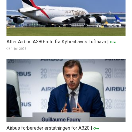
Atter Airbus A380-rute fra Københavns Lufthavn
|
1. juli 2026
Airbus forbereder erstatningen for A320
|