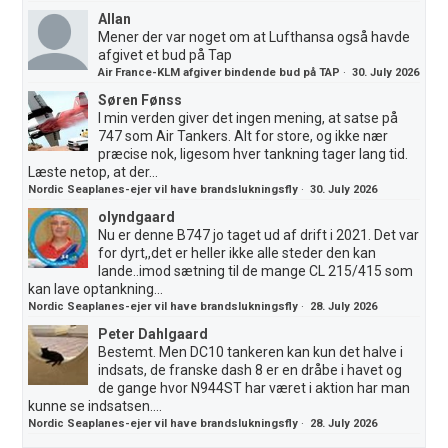
Allan
Mener der var noget om at Lufthansa også havde
afgivet et bud på Tap
Air France-KLM afgiver bindende bud på TAP
·
30. July 2026
Søren Fønss
I min verden giver det ingen mening, at satse på
747 som Air Tankers. Alt for store, og ikke nær
præcise nok, ligesom hver tankning tager lang tid.
Læste netop, at der...
Nordic Seaplanes-ejer vil have brandslukningsfly
·
30. July 2026
olyndgaard
Nu er denne B747 jo taget ud af drift i 2021. Det var
for dyrt,,det er heller ikke alle steder den kan
lande..imod sætning til de mange CL 215/415 som
kan lave optankning...
Nordic Seaplanes-ejer vil have brandslukningsfly
·
28. July 2026
Peter Dahlgaard
Bestemt. Men DC10 tankeren kan kun det halve i
indsats, de franske dash 8 er en dråbe i havet og
de gange hvor N944ST har været i aktion har man
kunne se indsatsen....
Nordic Seaplanes-ejer vil have brandslukningsfly
·
28. July 2026