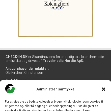
.
CHECK-IN.DK
er Skandinaviens førende digitale branchemedie
om luftfart og drives af
Travelmedia Nordic ApS.
Ansvarshavende redaktør:
Ole Kirchert Christensen
Redaktionen:
Christian Granhøj Skouboe
Henrik Baumgarten
Administrer samtykke
Danny Longhi Andreasen
Mathias Majlund Laursen
For at give dig de bedste oplevelser bruger vi teknologier som cookies til
Salg og jobannoncer:
at gemme og/eller få adgang til enhedsoplysninger. Hvis du giver dit
salg@travelmedianordic.com
samtykke til disse teknologier, kan vi behandle data som f.eks.