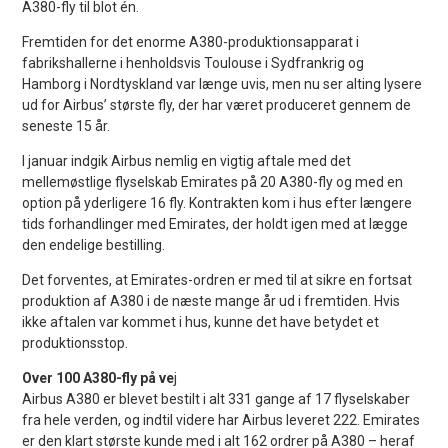
A380-fly til blot én.
Fremtiden for det enorme A380-produktionsapparat i
fabrikshallerne i henholdsvis Toulouse i Sydfrankrig og
Hamborg i Nordtyskland var længe uvis, men nu ser alting lysere
ud for Airbus’ største fly, der har været produceret gennem de
seneste 15 år.
I januar indgik Airbus nemlig en vigtig aftale med det
mellemøstlige flyselskab Emirates på 20 A380-fly og med en
option på yderligere 16 fly. Kontrakten kom i hus efter længere
tids forhandlinger med Emirates, der holdt igen med at lægge
den endelige bestilling.
Det forventes, at Emirates-ordren er med til at sikre en fortsat
produktion af A380 i de næste mange år ud i fremtiden. Hvis
ikke aftalen var kommet i hus, kunne det have betydet et
produktionsstop.
Over 100 A380-fly på ve
j
Airbus A380 er blevet bestilt i alt 331 gange af 17 flyselskaber
fra hele verden, og indtil videre har Airbus leveret 222. Emirates
er den klart største kunde med i alt 162 ordrer på A380 – heraf