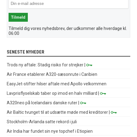
Tilmeld dig vores nyhedsbrev, der udkommer alle hverdage kl.
06:00
SENESTE NYHEDER
Trods ny aftale: Stadig risiko for strejker
|
Air France etablerer A320-sæsonrute i Caribien
EasyJet-stifter hilser aftale med Apollo velkommen
Lavprisflyselskab taber op imod en halv milliard
|
A320neo på Icelandairs danske ruter
|
Air Baltic tvunget til at udsætte møde med kreditorer
|
Stockholm-Arlanda satte rekord i juli
Air India har fundet sin nye topchef i Etiopien