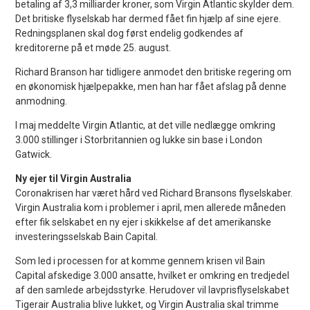
betaling af 3,3 milliarder kroner, som Virgin Atlantic skylder dem.
Det britiske flyselskab har dermed fået fin hjælp af sine ejere.
Redningsplanen skal dog først endelig godkendes af
kreditorerne på et møde 25. august.
Richard Branson har tidligere anmodet den britiske regering om
en økonomisk hjælpepakke, men han har fået afslag på denne
anmodning.
I maj meddelte Virgin Atlantic, at det ville nedlægge omkring
3.000 stillinger i Storbritannien og lukke sin base i London
Gatwick.
Ny ejer til Virgin Australia
Coronakrisen har været hård ved Richard Bransons flyselskaber.
Virgin Australia kom i problemer i april, men allerede måneden
efter fik selskabet en ny ejer i skikkelse af det amerikanske
investeringsselskab Bain Capital.
Som led i processen for at komme gennem krisen vil Bain
Capital afskedige 3.000 ansatte, hvilket er omkring en tredjedel
af den samlede arbejdsstyrke. Herudover vil lavprisflyselskabet
Tigerair Australia blive lukket, og Virgin Australia skal trimme