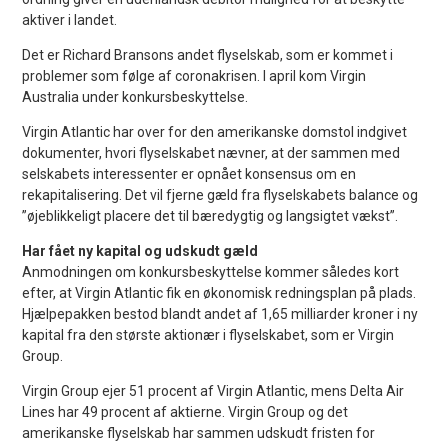
aktiver i landet.
Det er Richard Bransons andet flyselskab, som er kommet i
problemer som følge af coronakrisen. I april kom Virgin
Australia under konkursbeskyttelse.
Virgin Atlantic har over for den amerikanske domstol indgivet
dokumenter, hvori flyselskabet nævner, at der sammen med
selskabets interessenter er opnået konsensus om en
rekapitalisering. Det vil fjerne gæld fra flyselskabets balance og
”øjeblikkeligt placere det til bæredygtig og langsigtet vækst”.
Har fået ny kapital og udskudt gæld
Anmodningen om konkursbeskyttelse kommer således kort
efter, at Virgin Atlantic fik en økonomisk redningsplan på plads.
Hjælpepakken bestod blandt andet af 1,65 milliarder kroner i ny
kapital fra den største aktionær i flyselskabet, som er Virgin
Group.
Virgin Group ejer 51 procent af Virgin Atlantic, mens Delta Air
Lines har 49 procent af aktierne. Virgin Group og det
amerikanske flyselskab har sammen udskudt fristen for