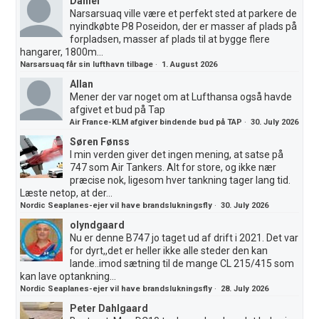
Daniel
Narsarsuaq ville være et perfekt sted at parkere de
nyindkøbte P8 Poseidon, der er masser af plads på
forpladsen, masser af plads til at bygge flere
hangarer, 1800m...
Narsarsuaq får sin lufthavn tilbage
·
1. August 2026
Allan
Mener der var noget om at Lufthansa også havde
afgivet et bud på Tap
Air France-KLM afgiver bindende bud på TAP
·
30. July 2026
Søren Fønss
I min verden giver det ingen mening, at satse på
747 som Air Tankers. Alt for store, og ikke nær
præcise nok, ligesom hver tankning tager lang tid.
Læste netop, at der...
Nordic Seaplanes-ejer vil have brandslukningsfly
·
30. July 2026
olyndgaard
Nu er denne B747 jo taget ud af drift i 2021. Det var
for dyrt,,det er heller ikke alle steder den kan
lande..imod sætning til de mange CL 215/415 som
kan lave optankning...
Nordic Seaplanes-ejer vil have brandslukningsfly
·
28. July 2026
Peter Dahlgaard