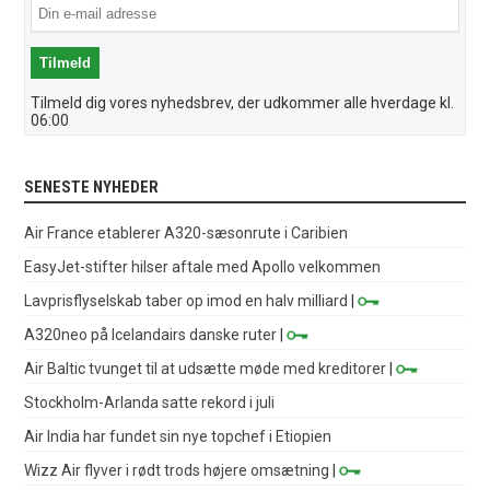
Tilmeld dig vores nyhedsbrev, der udkommer alle hverdage kl.
06:00
SENESTE NYHEDER
Air France etablerer A320-sæsonrute i Caribien
EasyJet-stifter hilser aftale med Apollo velkommen
Lavprisflyselskab taber op imod en halv milliard
|
A320neo på Icelandairs danske ruter
|
Air Baltic tvunget til at udsætte møde med kreditorer
|
Stockholm-Arlanda satte rekord i juli
Air India har fundet sin nye topchef i Etiopien
Wizz Air flyver i rødt trods højere omsætning
|