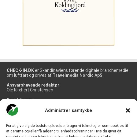
.
CHECK-IN.DK
er Skandinaviens førende digitale branchemedie
om luftfart og drives af
Travelmedia Nordic ApS.
Ansvarshavende redaktør:
Ole Kirchert Christensen
Redaktionen:
Christian Granhøj Skouboe
Henrik Baumgarten
Administrer samtykke
Danny Longhi Andreasen
Mathias Majlund Laursen
For at give dig de bedste oplevelser bruger vi teknologier som cookies til
Salg og jobannoncer:
at gemme og/eller få adgang til enhedsoplysninger. Hvis du giver dit
salg@travelmedianordic.com
samtykke til disse teknologier, kan vi behandle data som f.eks.