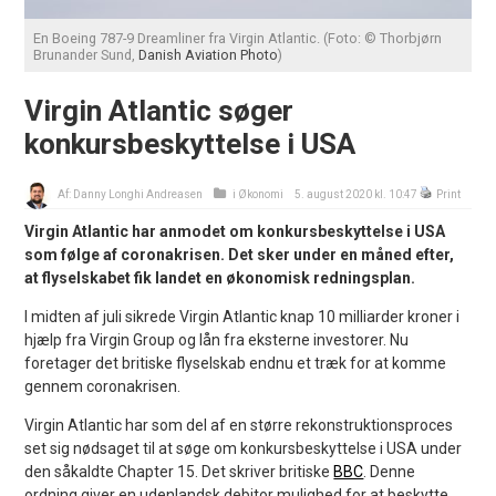
En Boeing 787-9 Dreamliner fra Virgin Atlantic. (Foto: © Thorbjørn
Brunander Sund,
Danish Aviation Photo
)
Virgin Atlantic søger
konkursbeskyttelse i USA
Af:
Danny Longhi Andreasen
i
Økonomi
5. august 2020 kl. 10:47
Print
Virgin Atlantic har anmodet om konkursbeskyttelse i USA
som følge af coronakrisen. Det sker under en måned efter,
at flyselskabet fik landet en økonomisk redningsplan.
I midten af juli sikrede Virgin Atlantic knap 10 milliarder kroner i
hjælp fra Virgin Group og lån fra eksterne investorer. Nu
foretager det britiske flyselskab endnu et træk for at komme
gennem coronakrisen.
Virgin Atlantic har som del af en større rekonstruktionsproces
set sig nødsaget til at søge om konkursbeskyttelse i USA under
den såkaldte Chapter 15. Det skriver britiske
BBC
. Denne
ordning giver en udenlandsk debitor mulighed for at beskytte