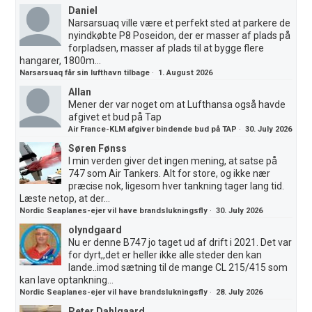
Daniel
Narsarsuaq ville være et perfekt sted at parkere de
nyindkøbte P8 Poseidon, der er masser af plads på
forpladsen, masser af plads til at bygge flere
hangarer, 1800m...
Narsarsuaq får sin lufthavn tilbage
·
1. August 2026
Allan
Mener der var noget om at Lufthansa også havde
afgivet et bud på Tap
Air France-KLM afgiver bindende bud på TAP
·
30. July 2026
Søren Fønss
I min verden giver det ingen mening, at satse på
747 som Air Tankers. Alt for store, og ikke nær
præcise nok, ligesom hver tankning tager lang tid.
Læste netop, at der...
Nordic Seaplanes-ejer vil have brandslukningsfly
·
30. July 2026
olyndgaard
Nu er denne B747 jo taget ud af drift i 2021. Det var
for dyrt,,det er heller ikke alle steder den kan
lande..imod sætning til de mange CL 215/415 som
kan lave optankning...
Nordic Seaplanes-ejer vil have brandslukningsfly
·
28. July 2026
Peter Dahlgaard