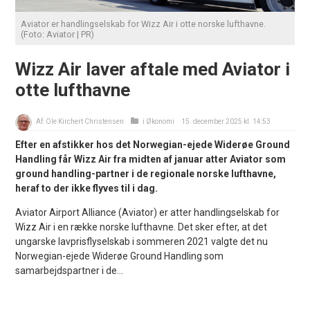
Aviator er handlingselskab for Wizz Air i otte norske lufthavne.
(Foto: Aviator | PR)
Wizz Air laver aftale med Aviator i
otte lufthavne
Af:
Ole Kirchert Christensen
i
Økonomi
15. december 2025 kl. 14:53
Efter en afstikker hos det Norwegian-ejede Widerøe Ground
Handling får Wizz Air fra midten af januar atter Aviator som
ground handling-partner i de regionale norske lufthavne,
heraf to der ikke flyves til i dag.
Aviator Airport Alliance (Aviator) er atter handlingselskab for
Wizz Air i en række norske lufthavne. Det sker efter, at det
ungarske lavprisflyselskab i sommeren 2021 valgte det nu
Norwegian-ejede Widerøe Ground Handling som
samarbejdspartner i de...