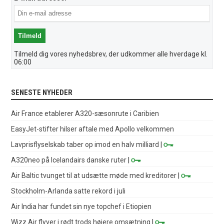
Tilmeld dig vores nyhedsbrev, der udkommer alle hverdage kl.
06:00
SENESTE NYHEDER
Air France etablerer A320-sæsonrute i Caribien
EasyJet-stifter hilser aftale med Apollo velkommen
Lavprisflyselskab taber op imod en halv milliard
|
A320neo på Icelandairs danske ruter
|
Air Baltic tvunget til at udsætte møde med kreditorer
|
Stockholm-Arlanda satte rekord i juli
Air India har fundet sin nye topchef i Etiopien
Wizz Air flyver i rødt trods højere omsætning
|