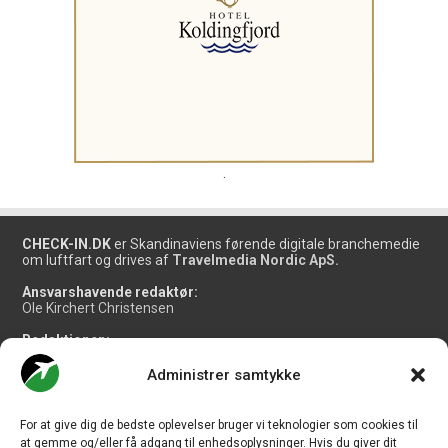
.
CHECK-IN.DK
er Skandinaviens førende digitale branchemedie
om luftfart og drives af
Travelmedia Nordic ApS.
Ansvarshavende redaktør:
Ole Kirchert Christensen
Redaktionen:
Christian Granhøj Skouboe
Henrik Baumgarten
Administrer samtykke
Danny Longhi Andreasen
Mathias Majlund Laursen
For at give dig de bedste oplevelser bruger vi teknologier som cookies til
Salg og jobannoncer:
at gemme og/eller få adgang til enhedsoplysninger. Hvis du giver dit