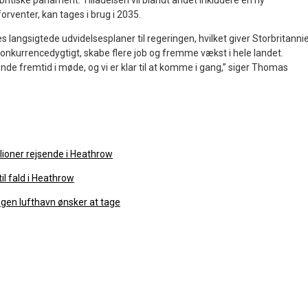
t britiske parlament. Tilladelsen vil blandt andet inkludere en ny
rventer, kan tages i brug i 2035.
es langsigtede udvidelsesplaner til regeringen, hvilket giver Storbritanni
konkurrencedygtigt, skabe flere job og fremme vækst i hele landet.
e fremtid i møde, og vi er klar til at komme i gang,” siger Thomas
lioner rejsende i Heathrow
il fald i Heathrow
ngen lufthavn ønsker at tage