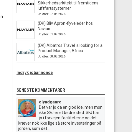
Sikkerhedsarkitekt til fremtidens
luftfartssystemer
Udløber: 07.08.2026
en
(DK) Bliv Apron-flyveleder hos
Naviair
Udløber: 01.09.2026
(DK) Albatros Travel is looking for a
Product Manager, Africa
Udløber: 08.08.2026
Indryk jobannonce
SENESTE KOMMENTARER
olyndgaard
Det var jo da en giod ide, men mon
ikke SFJ er et bedre sted..SFJ har
jo i forvejen faciliteterne og det
kræver nok ikke lige så store investeringer på
jorden, som det...