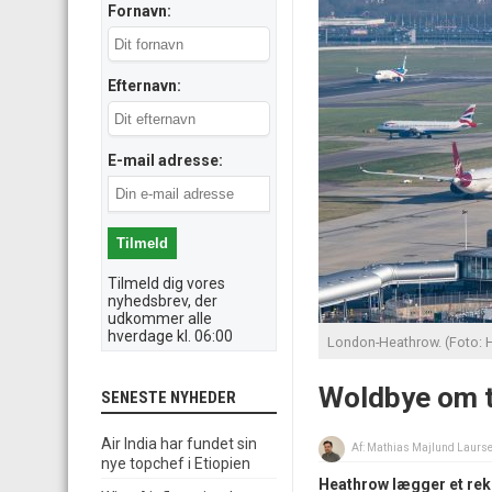
Fornavn:
Efternavn:
E-mail adresse:
Tilmeld dig vores
nyhedsbrev, der
udkommer alle
hverdage kl. 06:00
London-Heathrow. (Foto: H
Woldbye om tr
SENESTE NYHEDER
Air India har fundet sin
Af:
Mathias Majlund Laurs
nye topchef i Etiopien
Heathrow lægger et rekor