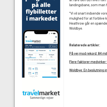
at føre den ud i livet i de
landingsbane, som man fo
”Vi vil snart indsende vor
mulighed for at forblive 
Heathrow går en spændend
Woldbye.
Relaterede artikler:
På vej mod rekord: 84 mil
Flere faktorer medvirker t
Woldbye: En beslutning i