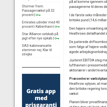
på at komme igennem sikk
Stormer frem:
passagererne til deres de
Passagervækst på 32
procent
|
I de første seks måneder
britiske pund (14,6 millia
Emirates udvider med 40
procent i København
|
Den højere omsætning sky
Heathrows detailhandel s
Star Alliance-selskab på
jagt efter nye opkøb
|
De justerede driftsomkost
SAS-kabineansatte
som følge af højere vedl
stemmer nej: Klar til
øgede arbejdsgiverbidrag 
strejke
Justeret EBITDA steg med 
lufthavnen i pressemeddel
aktionærer i andet kvarta
.
Præsenterer vækstplan
Heathrow oplyser, at man
den britiske regering tor
vækst.
Planen bliver privatfinan