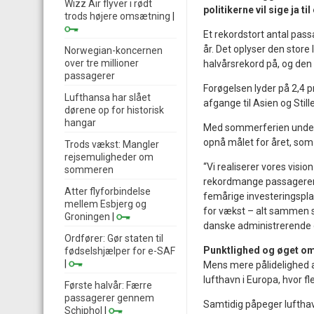
Wizz Air flyver i rødt
politikerne vil sige ja t
trods højere omsætning
|
Et rekordstort antal pas
år. Det oplyser den store
Norwegian-koncernen
over tre millioner
halvårsrekord på, og den 
passagerer
Forøgelsen lyder på 2,4 p
Lufthansa har slået
afgange til Asien og St
dørene op for historisk
hangar
Med sommerferien underv
opnå målet for året, som 
Trods vækst: Mangler
rejsemuligheder om
“Vi realiserer vores visio
sommeren
rekordmange passagerer 
Atter flyforbindelse
femårige investeringsplan v
mellem Esbjerg og
for vækst – alt sammen s
Groningen
|
danske administrerende 
Ordfører: Gør staten til
Punktlighed og øget o
fødselshjælper for e-SAF
|
Mens mere pålidelighed al
lufthavn i Europa, hvor fle
Første halvår: Færre
passagerer gennem
Samtidig påpeger lufthav
Schiphol
|