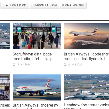
HEATHROW AIRPORT
LONDON HEATHROW
THOMAS WOLDBYE
Storlufthavn gik tilbage –
British Airways i codeshar
men fodboldfeber hjalp
med canadisk flyselskab
14. juli 2026
26. juni 2026
Heathrow fortsætter væks
risen:
British Airways lancerer ny