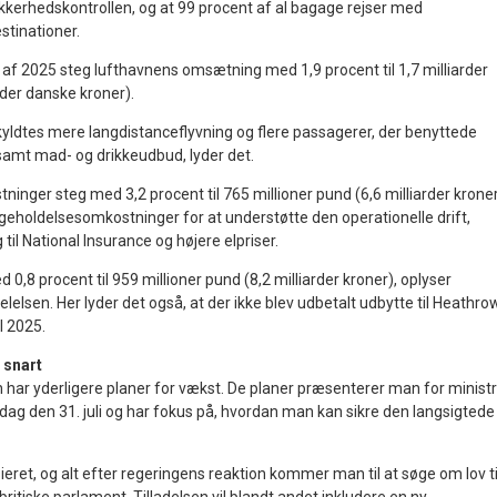
erhedskontrollen, og at 99 procent af al bagage rejser med
stinationer.
 af 2025 steg lufthavnens omsætning med 1,9 procent til 1,7 milliarder
rder danske kroner).
ldtes mere langdistanceflyvning og flere passagerer, der benyttede
amt mad- og drikkeudbud, lyder det.
ninger steg med 3,2 procent til 765 millioner pund (6,6 milliarder krone
igeholdelsesomkostninger for at understøtte den operationelle drift,
til National Insurance og højere elpriser.
0,8 procent til 959 millioner pund (8,2 milliarder kroner), oplyser
elsen. Her lyder det også, at der ikke blev udbetalt udbytte til Heathro
l 2025.
 snart
 har yderligere planer for vækst. De planer præsenterer man for ministr
sdag den 31. juli og har fokus på, hvordan man kan sikre den langsigtede
sieret, og alt efter regeringens reaktion kommer man til at søge om lov ti