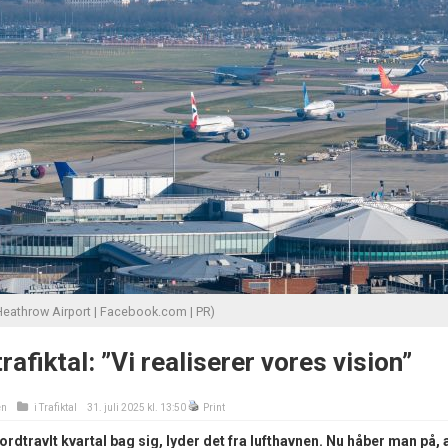
eathrow Airport | Facebook.com | PR)
afiktal: ”Vi realiserer vores vision”
en
i
Trafiktal
31. juli 2025 kl. 13:50
Print
dtravlt kvartal bag sig, lyder det fra lufthavnen. Nu håber man på, 