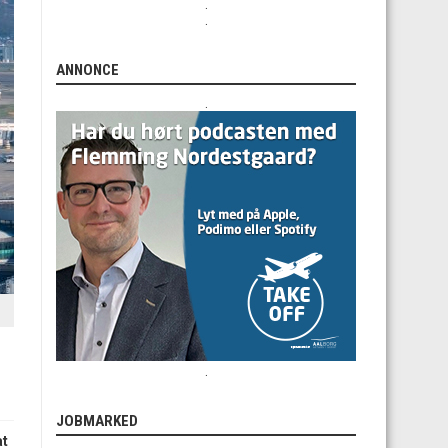
.
.
ANNONCE
.
.
JOBMARKED
at