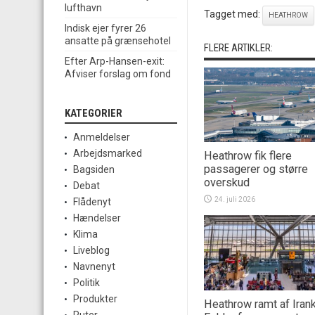
lufthavn
Tagget med:
HEATHROW
Indisk ejer fyrer 26
ansatte på grænsehotel
FLERE ARTIKLER:
Efter Arp-Hansen-exit:
Afviser forslag om fond
KATEGORIER
Anmeldelser
Arbejdsmarked
Heathrow fik flere
passagerer og større
Bagsiden
overskud
Debat
24. juli 2026
Flådenyt
Hændelser
Klima
Liveblog
Navnenyt
Politik
Produkter
Heathrow ramt af Irank