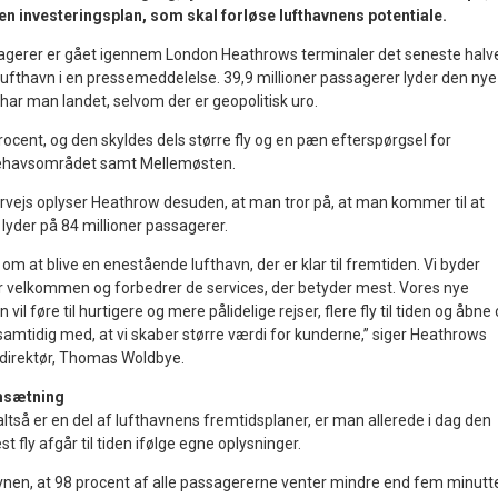
il en investeringsplan, som skal forløse lufthavnens potentiale.
sagerer er gået igennem London Heathrows terminaler det seneste halv
 lufthavn i en pressemeddelelse. 39,9 millioner passagerer lyder den nye
har man landet, selvom der er geopolitisk uro.
rocent, og den skyldes dels større fly og en pæn efterspørgsel for
illehavsområdet samt Mellemøsten.
ejs oplyser Heathrow desuden, at man tror på, at man kommer til at
lyder på 84 millioner passagerer.
n om at blive en enestående lufthavn, der er klar til fremtiden. Vi byder
velkommen og forbedrer de services, der betyder mest. Vores nye
il føre til hurtigere og mere pålidelige rejser, flere fly til tiden og åbne
amtidig med, at vi skaber større værdi for kunderne,” siger Heathrows
direktør, Thomas Woldbye.
msætning
tså er en del af lufthavnens fremtidsplaner, er man allerede i dag den
st fly afgår til tiden ifølge egne oplysninger.
nen, at 98 procent af alle passagererne venter mindre end fem minutt