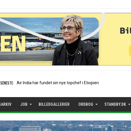
SENESTE:
Wizz Air flyver i rødt trods h
SARKIV
JOB
BILLEDGALLERIER
ORDBOG
STANDBY.DK