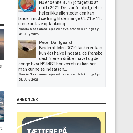
Nu er denne B747 jo taget ud af
drift i 2021. Det var for dyrt,,det er
heller ikke alle steder den kan
lande..imod sætning til de mange CL 215/415
som kan lave optankning...
Nordic Seaplanes-ejer vil have brandslukningsfly
·
28. July 2026
Peter Dahlgaard
Bestemt. Men DC10 tankeren kan
kun det halve i indsats, de franske
dash 8 er en dråbe i havet og de
gange hvor N944ST har været i aktion har
e
man kunne se indsatsen....
Nordic Seaplanes-ejer vil have brandslukningsfly
·
28. July 2026
ANNONCER
.
t: