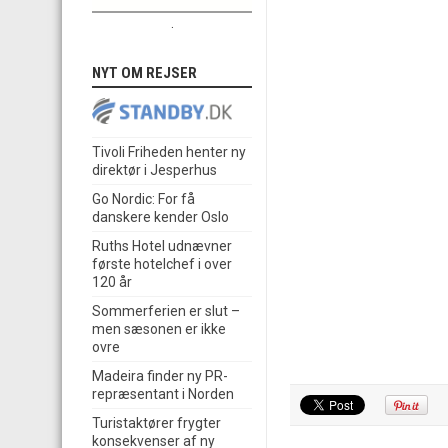
.
NYT OM REJSER
Tivoli Friheden henter ny
direktør i Jesperhus
Go Nordic: For få
danskere kender Oslo
Ruths Hotel udnævner
første hotelchef i over
120 år
Sommerferien er slut –
men sæsonen er ikke
ovre
Madeira finder ny PR-
repræsentant i Norden
Turistaktører frygter
konsekvenser af ny