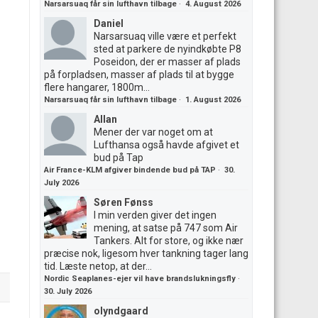
Narsarsuaq får sin lufthavn tilbage
·
4. August 2026
Daniel
Narsarsuaq ville være et perfekt
sted at parkere de nyindkøbte P8
Poseidon, der er masser af plads
på forpladsen, masser af plads til at bygge
flere hangarer, 1800m...
Narsarsuaq får sin lufthavn tilbage
·
1. August 2026
Allan
Mener der var noget om at
Lufthansa også havde afgivet et
bud på Tap
Air France-KLM afgiver bindende bud på TAP
·
30.
July 2026
Søren Fønss
I min verden giver det ingen
mening, at satse på 747 som Air
Tankers. Alt for store, og ikke nær
præcise nok, ligesom hver tankning tager lang
tid. Læste netop, at der...
Nordic Seaplanes-ejer vil have brandslukningsfly
·
30. July 2026
olyndgaard