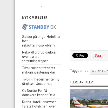
.
NYT OM REJSER
Satser på unge: Hotel har
løst
rekrutteringsproblem
Rekordforbrug dækker
over dyrere
forretningsrejser
Tivoli melder trecifret
Tagget med:
AIR EXPRESS 
millioninvestering klar
Tivoli Friheden henter ny
FLERE ARTIKLER:
direktør i Jesperhus
Go Nordic: For få
danskere kender Oslo
Ruths Hotel udnævner
første hotelchef i over