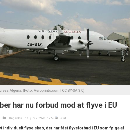
press Algeria. (Foto: Aeroprints.com | CC BY-SA 3.0)
ber har nu forbud mod at flyve i EU
i
Bagsiden
11. juni 2026 kl. 12:59
Print
t individuelt flyselskab, der har fået flyveforbud i EU som følge af