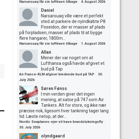
Narsarsuaq får sin lufthavn tilbage
·
4. August 2026
Daniel
Narsarsuaq ville være et perfekt
sted at parkere de nyindkøbte P8
Poseidon, der er masser af plads
på forpladsen, masser af plads til at bygge
flere hangarer, 1800m...
Narsarsuaq får sin lufthavn tilbage
·
1. August 2026
Allan
Mener der var noget om at
Lufthansa også havde afgivet et
bud på Tap
Air France-KLM afgiver bindende bud på TAP
·
30.
July 2026
Søren Fønss
I min verden giver det ingen
mening, at satse på 747 som Air
Tankers. Alt for store, og ikke nær
præcise nok, ligesom hver tankning tager lang
tid. Læste netop, at der...
Nordic Seaplanes-ejer vil have brandslukningsfly
·
30. July 2026
olyndgaard