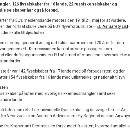
gler. 126 flyselskaber fra 16 lande, 22 russiske selskaber og
elle selskaber har også forbud.
rter fra EU’s medlemslande mødtes den 19. til 21. maj for at vurdere,
er, der fortsat skulle være på EU’s flyveforbudsliste –
EU Air Safety List
der skulle tilføjes listen.
sten er netop gennemført, og det falder sammen med 20 året for den
, hvorigennem EU-Kommissionen kan informere passagerer om
bud eller driftsbegrænsninger i EU på grund af manglende overholdelse 
sstandarder.
te år var 142 flyselskaber fra 17 lande med på forbudslisten, og den
er 154 flyselskaber fra 16 lande med utilstrækkeligt nationalt tilsyn.
isten
 selskaber på listen med alvorlige sikkerhedsmangler samt seks
a andre lande.
på listen som et af de individuelle flyselskaber, og de øvrige fem er Air
 fra Venezuela, Iran Aseman Airlines samt Fly Baghdad og Iraqi Airways
e fra Kirgisistan i Centralasien forsvundet fra listen, hvormed antallet a