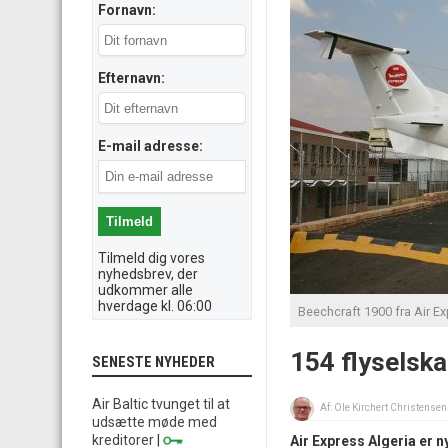
Fornavn:
Efternavn:
E-mail adresse:
Tilmeld dig vores
nyhedsbrev, der
udkommer alle
hverdage kl. 06:00
Beechcraft 1900 fra Air Ex
154 flyselska
SENESTE NYHEDER
Air Baltic tvunget til at
Af:
Ole Kirchert Christensen
udsætte møde med
kreditorer
|
Air Express Algeria er ny