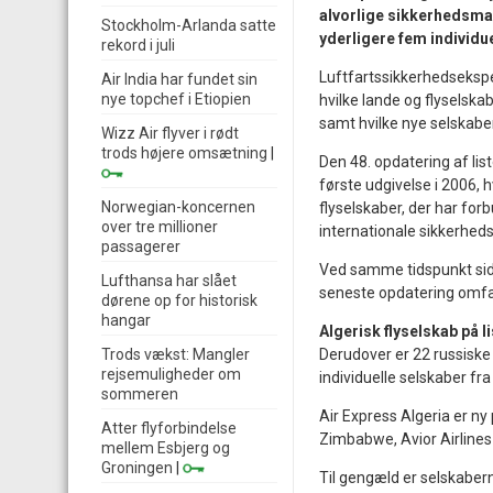
alvorlige sikkerhedsman
Stockholm-Arlanda satte
yderligere fem individu
rekord i juli
Luftfartssikkerhedsekspe
Air India har fundet sin
nye topchef i Etiopien
hvilke lande og flyselskab
samt hvilke nye selskaber, 
Wizz Air flyver i rødt
trods højere omsætning
|
Den 48. opdatering af li
første udgivelse i 2006
Norwegian-koncernen
flyselskaber, der har for
over tre millioner
internationale sikkerhed
passagerer
Ved samme tidspunkt sids
Lufthansa har slået
seneste opdatering omfatt
dørene op for historisk
hangar
Algerisk flyselskab på l
Trods vækst: Mangler
Derudover er 22 russiske
rejsemuligheder om
individuelle selskaber fr
sommeren
Air Express Algeria er ny 
Atter flyforbindelse
Zimbabwe, Avior Airlines
mellem Esbjerg og
Groningen
|
Til gengæld er selskabern