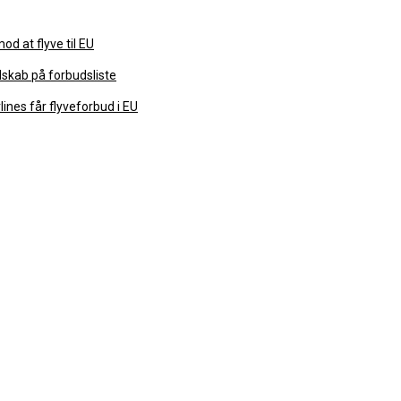
od at flyve til EU
lskab på forbudsliste
lines får flyveforbud i EU