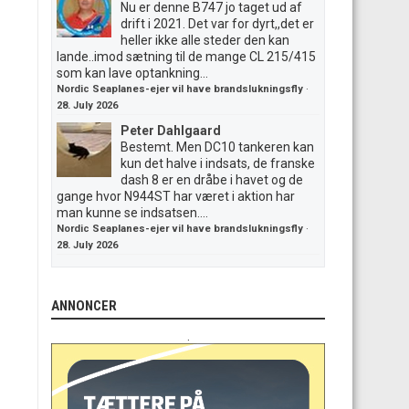
Nu er denne B747 jo taget ud af
drift i 2021. Det var for dyrt,,det er
heller ikke alle steder den kan
lande..imod sætning til de mange CL 215/415
som kan lave optankning...
Nordic Seaplanes-ejer vil have brandslukningsfly
·
28. July 2026
Peter Dahlgaard
Bestemt. Men DC10 tankeren kan
kun det halve i indsats, de franske
dash 8 er en dråbe i havet og de
gange hvor N944ST har været i aktion har
man kunne se indsatsen....
Nordic Seaplanes-ejer vil have brandslukningsfly
·
28. July 2026
ANNONCER
.