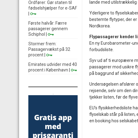
lande med utilstrækkelig 
Ordfører: Gør staten til
fødselshjælper for e-SAF
Yderligere to flyselskabe
|
bestemte flytyper, der er
Første halvår: Færre
Nordkorea.
passagerer gennem
Schiphol
|
Flypassagerer kender l
En ny Eurobarometer-unders
Stormer frem:
Passagervækst på 32
forbudsliste.
procent
|
Syv ud af ti europæere men
Emirates udvider med 40
passagerer mod usikre flys
procent i København
|
på baggrund af sikkerheds
Undersøgelsen afslører og
rejsende, selv om den dir
.
tjekker listen, før de fly
EU’s flysikkerhedsliste h
flyselskab står på listen
en booking hos selskabe