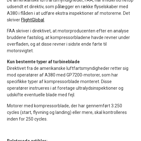
udsendt et direktiv, som pålægger en række flyselskaber med
A380 i flåden i at udføre ekstra inspektioner af motorerne. Det
skriver
FlightGlobal
.
FAA skriver i direktivet, at motorproducenten efter en analyse
bruddene fastslog, at kompressorbladene havde revner under
overfladen, og at disse revner i sidste ende førte til
motorsvigtet.
Kun bestemte typer af turbineblade
Direktivet fra de amerikanske luftfartsmyndigheder retter sig
mod operatører af A380 med GP7200-motorer, som har
specifikke typer af kompressorblade monteret. Disse
operatører instrueres i at foretage ultralydsinspektioner og
udskifte eventuelle blade med fejl.
Motorer med kompressorblade, der har gennemført 3.250
cycles (start, flyvning og landing) eller mere, skal kontrolleres
inden for 250 cycles.
Relaterede artikler: