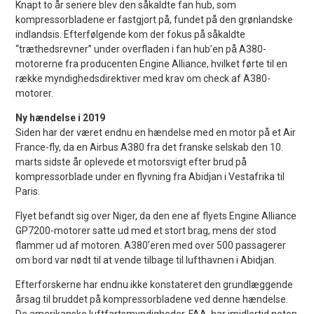
Knapt to år senere blev den såkaldte fan hub, som
kompressorbladene er fastgjort på, fundet på den grønlandske
indlandsis. Efterfølgende kom der fokus på såkaldte
“træthedsrevner” under overfladen i fan hub’en på A380-
motorerne fra producenten Engine Alliance, hvilket førte til en
række myndighedsdirektiver med krav om check af A380-
motorer.
Ny hændelse i 2019
Siden har der været endnu en hændelse med en motor på et Air
France-fly, da en Airbus A380 fra det franske selskab den 10.
marts sidste år oplevede et motorsvigt efter brud på
kompressorblade under en flyvning fra Abidjan i Vestafrika til
Paris.
Flyet befandt sig over Niger, da den ene af flyets Engine Alliance
GP7200-motorer satte ud med et stort brag, mens der stod
flammer ud af motoren. A380’eren med over 500 passagerer
om bord var nødt til at vende tilbage til lufthavnen i Abidjan.
Efterforskerne har endnu ikke konstateret den grundlæggende
årsag til bruddet på kompressorbladene ved denne hændelse.
De amerikanske luftfartsmyndigheder, FAA, har imidlertid netop