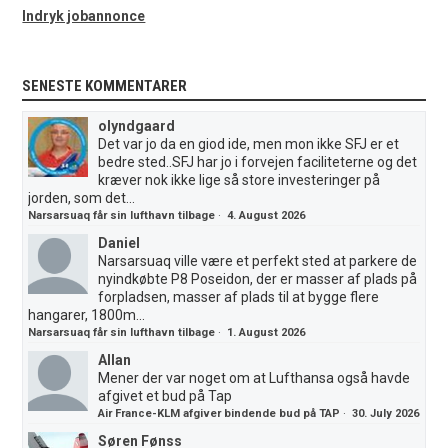
Indryk jobannonce
SENESTE KOMMENTARER
olyndgaard
Det var jo da en giod ide, men mon ikke SFJ er et
bedre sted..SFJ har jo i forvejen faciliteterne og det
kræver nok ikke lige så store investeringer på
jorden, som det...
Narsarsuaq får sin lufthavn tilbage
·
4. August 2026
Daniel
Narsarsuaq ville være et perfekt sted at parkere de
nyindkøbte P8 Poseidon, der er masser af plads på
forpladsen, masser af plads til at bygge flere
hangarer, 1800m...
Narsarsuaq får sin lufthavn tilbage
·
1. August 2026
Allan
Mener der var noget om at Lufthansa også havde
afgivet et bud på Tap
Air France-KLM afgiver bindende bud på TAP
·
30. July 2026
Søren Fønss