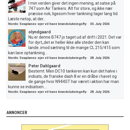
I min verden giver det ingen mening, at satse på
747 som Air Tankers. Alt for store, og ikke nær
præcise nok, ligesom hver tankning tager lang tid.
Læste netop, at der...
Nordic Seaplanes-ejer vil have brandslukningsfly
·
30. July 2026
olyndgaard
Nu er denne B747 jo taget ud af drift i 2021. Det var
for dyrt,,det er heller ikke alle steder den kan
lande..imod sætning til de mange CL 215/415 som
kan lave optankning...
Nordic Seaplanes-ejer vil have brandslukningsfly
·
28. July 2026
Peter Dahlgaard
Bestemt. Men DC10 tankeren kan kun det halve i
indsats, de franske dash 8 er en dråbe i havet og
de gange hvor N944ST har været i aktion har man
kunne se indsatsen....
Nordic Seaplanes-ejer vil have brandslukningsfly
·
28. July 2026
ANNONCER
.