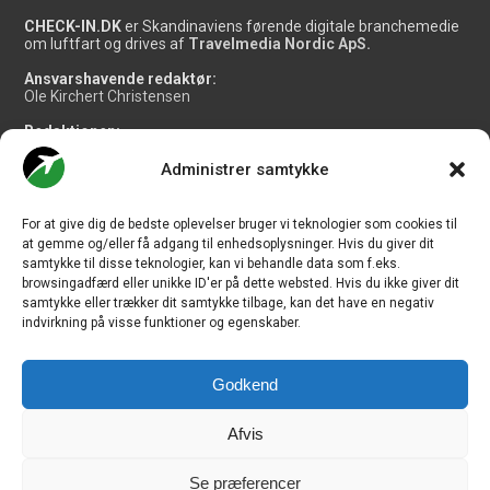
CHECK-IN.DK
er Skandinaviens førende digitale branchemedie
om luftfart og drives af
Travelmedia Nordic ApS.
Ansvarshavende redaktør:
Ole Kirchert Christensen
Redaktionen:
Christian Granhøj Skouboe
Henrik Baumgarten
Administrer samtykke
Danny Longhi Andreasen
Mathias Majlund Laursen
For at give dig de bedste oplevelser bruger vi teknologier som cookies til
Salg og jobannoncer:
at gemme og/eller få adgang til enhedsoplysninger. Hvis du giver dit
salg@travelmedianordic.com
samtykke til disse teknologier, kan vi behandle data som f.eks.
browsingadfærd eller unikke ID'er på dette websted. Hvis du ikke giver dit
samtykke eller trækker dit samtykke tilbage, kan det have en negativ
Vi tager ansvar for indholdet og er tilmeldt
indvirkning på visse funktioner og egenskaber.
Godkend
Siden er udviklet af
JHV Media Consult.
Afvis
Se præferencer