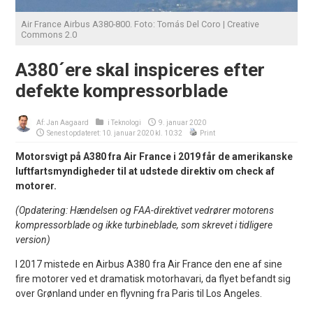
Air France Airbus A380-800. Foto: Tomás Del Coro | Creative
Commons 2.0
A380´ere skal inspiceres efter
defekte kompressorblade
Af:
Jan Aagaard
i
Teknologi
9. januar 2020
Senest opdateret: 10. januar 2020 kl. 10:32
Print
Motorsvigt på A380 fra Air France i 2019 får de amerikanske
luftfartsmyndigheder til at udstede direktiv om check af
motorer.
(Opdatering: Hændelsen og FAA-direktivet vedrører motorens
kompressorblade og ikke turbineblade, som skrevet i tidligere
version)
I 2017 mistede en Airbus A380 fra Air France den ene af sine
fire motorer ved et dramatisk motorhavari, da flyet befandt sig
over Grønland under en flyvning fra Paris til Los Angeles.