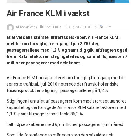
Air France KLM i vækst
Af:
Redaktionen
i
NYHEDER
10. august 2010 kl. 00:00
Print
Et af verdens største luftfartsselskaber, Air France KLM,
melder om forsigtig fremgang. I juli 2010 steg
passagertallene med 1,2 % og samtidig gik luftfragten også
frem. Kabinefaktoren steg ligeledes og samlet fløj næsten 7
millioner passagerer med selskabet.
Air France KLM har rapporteret om forsigtig fremgang med de
seneste trafiktal. I juli 2010 noterede det fransk-hollandske
fusionsprodukt en stigning i passagertallene på 1,2 %.
Stigningen i antallet af passagerer kom med stort set uændret
kapacitet og derfor øgede Air France KLM kabinefaktoren med
1,1 %-point til meget respektable 86,2 %.
I alt fløj selskaberne med 6,9 millioner passagerer i juli måned.
Som i de foregående to måneder steg den såkaldte unit