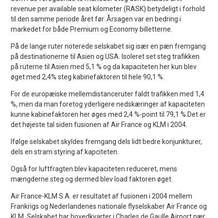
revenue per available seat kilometer (RASK) betydeligt i forhold
til den samme periode året før. Årsagen var en bedring i
markedet for både Premium og Economy billetterne.
På de lange ruter noterede selskabet sig især en pæn fremgang
på destinationerne til Asien og USA. Isoleret set steg trafikken
på ruterne til Asien med 5,1 % og da kapaciteten her kun blev
øget med 2,4% steg kabinefaktoren til hele 90,1 %.
For de europæiske mellemdistanceruter faldt trafikken med 1,4
%, men da man foretog yderligere nedskæringer af kapaciteten
kunne kabinefaktoren her øges med 2,4 %-point til 79,1 %.Det er
det højeste tal siden fusionen af Air France og KLM i 2004.
Ifølge selskabet skyldes fremgang dels lidt bedre konjunkturer,
dels en stram styring af kapciteten.
Også for luftfragten blev kapaciteten reduceret, mens
mængderne steg og dermed blev load faktoren øget.
Air France-KLM S.A. er resultatet af fusionen i 2004 mellem
Frankrigs og Nederlandenes nationale flyselskaber Air France og
KLM. Selskabet har hovedkvarter i Charles de Gaulle Airport nær