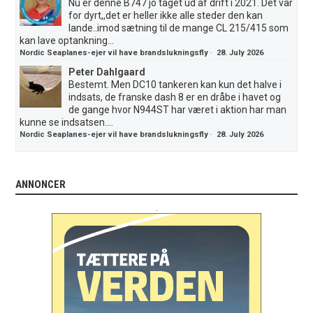
Nu er denne B747 jo taget ud af drift i 2021. Det var
for dyrt,,det er heller ikke alle steder den kan
lande..imod sætning til de mange CL 215/415 som
kan lave optankning...
Nordic Seaplanes-ejer vil have brandslukningsfly
·
28. July 2026
Peter Dahlgaard
Bestemt. Men DC10 tankeren kan kun det halve i
indsats, de franske dash 8 er en dråbe i havet og
de gange hvor N944ST har været i aktion har man
kunne se indsatsen....
Nordic Seaplanes-ejer vil have brandslukningsfly
·
28. July 2026
ANNONCER
.