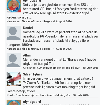
olyndgaard
Det var jo da en giod ide, men mon ikke SFJ er et
bedre sted..SFJ har jo i forvejen faciliteterne og det
kræver nok ikke lige så store investeringer på
jorden, som det...
Narsarsuaq får sin lufthavn tilbage
·
4. August 2026
Daniel
Narsarsuaq ville være et perfekt sted at parkere de
nyindkøbte P8 Poseidon, der er masser af plads på
forpladsen, masser af plads til at bygge flere
hangarer, 1800m...
Narsarsuaq får sin lufthavn tilbage
·
1. August 2026
Allan
Mener der var noget om at Lufthansa også havde
afgivet et bud på Tap
Air France-KLM afgiver bindende bud på TAP
·
30. July 2026
Søren Fønss
I min verden giver det ingen mening, at satse på
747 som Air Tankers. Alt for store, og ikke nær
præcise nok, ligesom hver tankning tager lang tid.
Læste netop, at der...
Nordic Seaplanes-ejer vil have brandslukningsfly
·
30. July 2026
olyndgaard