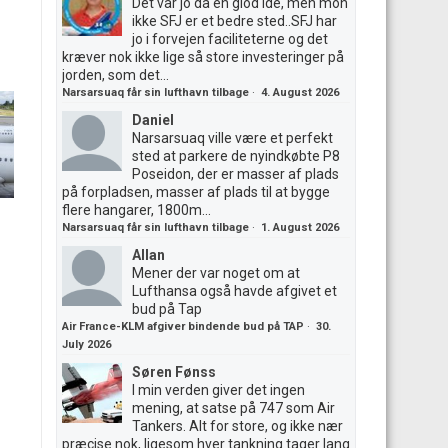
Det var jo da en giod ide, men mon
ikke SFJ er et bedre sted..SFJ har
jo i forvejen faciliteterne og det
kræver nok ikke lige så store investeringer på
jorden, som det...
Narsarsuaq får sin lufthavn tilbage
·
4. August 2026
Daniel
Narsarsuaq ville være et perfekt
sted at parkere de nyindkøbte P8
Poseidon, der er masser af plads
på forpladsen, masser af plads til at bygge
flere hangarer, 1800m...
Narsarsuaq får sin lufthavn tilbage
·
1. August 2026
Allan
Mener der var noget om at
Lufthansa også havde afgivet et
bud på Tap
Air France-KLM afgiver bindende bud på TAP
·
30.
July 2026
Søren Fønss
I min verden giver det ingen
mening, at satse på 747 som Air
Tankers. Alt for store, og ikke nær
præcise nok, ligesom hver tankning tager lang