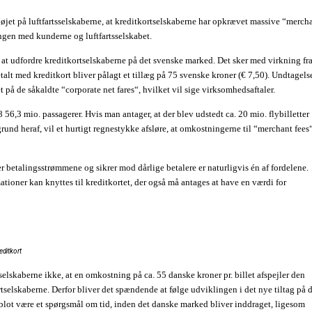
 øjet på luftfartsselskaberne, at kreditkortselskaberne har opkrævet massive “merch
ingen med kunderne og luftfartsselskabet.
at udfordre kreditkortselskaberne på det svenske marked. Det sker med virkning fra
etalt med kreditkort bliver pålagt et tillæg på 75 svenske kroner (€ 7,50). Undtagels
et på de såkaldte “corporate net fares“, hvilket vil sige virksomhedsaftaler.
6,3 mio. passagerer. Hvis man antager, at der blev udstedt ca. 20 mio. flybilletter
rund heraf, vil et hurtigt regnestykke afsløre, at omkostningerne til “merchant fees
er betalingsstrømmene og sikrer mod dårlige betalere er naturligvis én af fordelene.
tioner kan knyttes til kreditkortet, der også må antages at have en værdi for
reditkort
sselskaberne ikke, at en omkostning på ca. 55 danske kroner pr. billet afspejler den
rtselskaberne. Derfor bliver det spændende at følge udviklingen i det nye tiltag på 
blot være et spørgsmål om tid, inden det danske marked bliver inddraget, ligesom