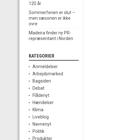
120 år
Sommerferien er slut –
men sæsonen er ikke
ovre
Madeira finder ny PR-
repræsentant i Norden
KATEGORIER
Anmeldelser
Arbejdsmarked
Bagsiden
Debat
Flådenyt
Hændelser
Klima
Liveblog
Navnenyt
Politik
Produkter