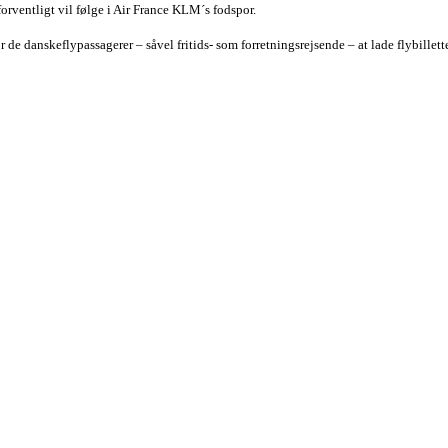
 forventligt vil følge i Air France KLM´s fodspor.
r de danskeflypassagerer – såvel fritids- som forretningsrejsende – at lade flybillett