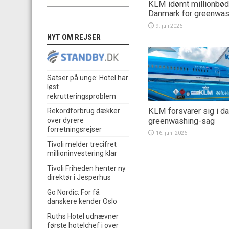
KLM idømt millionbød
.
Danmark for greenwas
9. juli 2026
NYT OM REJSER
Satser på unge: Hotel har
løst
rekrutteringsproblem
KLM forsvarer sig i d
Rekordforbrug dækker
greenwashing-sag
over dyrere
forretningsrejser
16. juni 2026
Tivoli melder trecifret
millioninvestering klar
Tivoli Friheden henter ny
direktør i Jesperhus
Go Nordic: For få
danskere kender Oslo
Ruths Hotel udnævner
første hotelchef i over