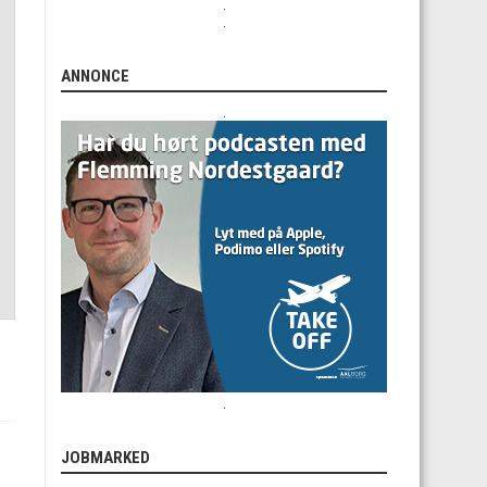
.
.
ANNONCE
.
.
JOBMARKED