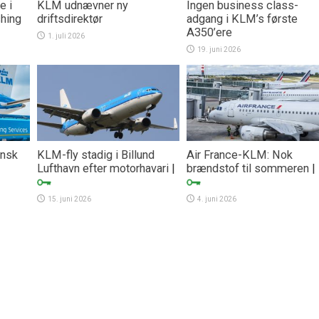
e i
KLM udnævner ny
Ingen business class-
hing
driftsdirektør
adgang i KLM’s første
A350’ere
1. juli 2026
19. juni 2026
ansk
KLM-fly stadig i Billund
Air France-KLM: Nok
Lufthavn efter motorhavari
|
brændstof til sommeren
|
15. juni 2026
4. juni 2026