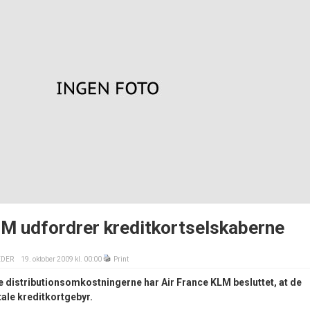
LM udfordrer kreditkortselskaberne
EDER
19. oktober 2009 kl. 00:00
Print
e distributionsomkostningerne har Air France KLM besluttet, at de
ale kreditkortgebyr.