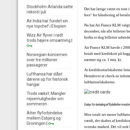
Stockholm-Arlanda satte
Det har længe været en torn i
rekord i juli
fees“ for håndtering af betal
Air India har fundet sin
Nu har Air France KLM valgt 
nye topchef i Etiopien
december, når alle billetter b
Wizz Air flyver i rødt
herfra er dog billetter udsted
trods højere omsætning
|
Air France KLM havde i 2008 5
betalt med kreditkort på bagg
Norwegian-koncernen
over tre millioner
nærmer sig ca. 1 mia. kr.
passagerer
At kreditkortselskaberne lett
Lufthansa har slået
Herudover at check-in informa
dørene op for historisk
luftfartsselskaberne.
hangar
Trods vækst: Mangler
rejsemuligheder om
sommeren
Gebyr for betaling af flybilletter med k
Atter flyforbindelse
Men totalt set mener luftfart
mellem Esbjerg og
værdi, der skabes af kreditko
Groningen
|
svenske marked. Det vil nok 