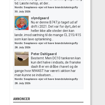
tid. Læste netop, at der...
Nordic Seaplanes-ejer vil have brandslukningsfly
·
30. July 2026
olyndgaard
Nu er denne B747 jo taget ud af
drift i 2021. Det var for dyrt,,det er
heller ikke alle steder den kan
lande..imod sætning til de mange CL 215/415
som kan lave optankning...
Nordic Seaplanes-ejer vil have brandslukningsfly
·
28. July 2026
Peter Dahlgaard
Bestemt. Men DC10 tankeren kan
kun det halve i indsats, de franske
dash 8 er en dråbe i havet og de
gange hvor N944ST har været i aktion har
man kunne se indsatsen....
Nordic Seaplanes-ejer vil have brandslukningsfly
·
28. July 2026
ANNONCER