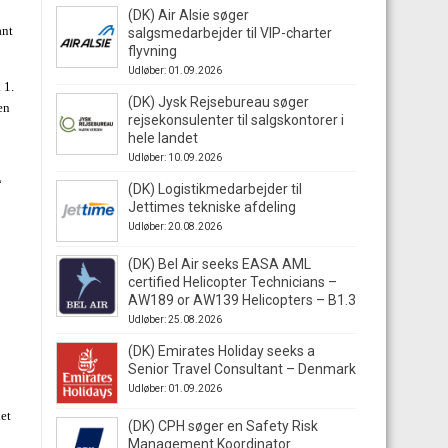
(DK) Air Alsie søger
ant
salgsmedarbejder til VIP-charter
flyvning
Udløber: 01.09.2026
 1.
(DK) Jysk Rejsebureau søger
en
rejsekonsulenter til salgskontorer i
hele landet
Udløber: 10.09.2026
“
(DK) Logistikmedarbejder til
Jettimes tekniske afdeling
Udløber: 20.08.2026
(DK) Bel Air seeks EASA AML
certified Helicopter Technicians –
AW189 or AW139 Helicopters – B1.3
Udløber: 25.08.2026
(DK) Emirates Holiday seeks a
Senior Travel Consultant – Denmark
Udløber: 01.09.2026
det
(DK) CPH søger en Safety Risk
Management Koordinator