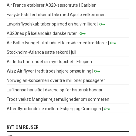
Air France etablerer A320-sæsonrute i Caribien
EasyJet-stifter hilser aftale med Apollo velkommen
Lavprisflyselskab taber op imod en halv milliard
|
A320neo på Icelandairs danske ruter
|
Air Baltic tvunget til at udsætte møde med kreditorer
|
Stockholm-Arlanda satte rekord i juli
Air India har fundet sin nye topchef i Etiopien
Wizz Air flyver i rødt trods højere omsætning
|
Norwegian-koncernen over tre millioner passagerer
Lufthansa har slået dørene op for historisk hangar
Trods vækst: Mangler rejsemuligheder om sommeren
Atter flyforbindelse mellem Esbjerg og Groningen
|
NYT OM REJSER