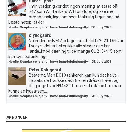
Søren Fønss
I min verden giver det ingen mening, at satse på
747 som Air Tankers. Alt for store, og ikke nær
præcise nok, ligesom hver tankning tager lang tid.
Læste netop, at der...
Nordic Seaplanes-ejer vil have brandslukningsfly
·
30. July 2026
olyndgaard
Nu er denne B747 jo taget ud af drift i 2021. Det var
for dyrt,,det er heller ikke alle steder den kan
lande..imod sætning til de mange CL 215/415 som
kan lave optankning...
Nordic Seaplanes-ejer vil have brandslukningsfly
·
28. July 2026
Peter Dahlgaard
Bestemt. Men DC10 tankeren kan kun det halve i
indsats, de franske dash 8 er en dråbe i havet og
de gange hvor N944ST har været i aktion har man
kunne se indsatsen....
Nordic Seaplanes-ejer vil have brandslukningsfly
·
28. July 2026
ANNONCER
.