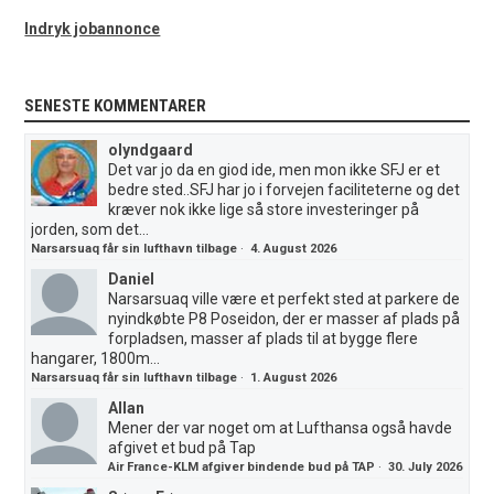
Indryk jobannonce
SENESTE KOMMENTARER
olyndgaard
Det var jo da en giod ide, men mon ikke SFJ er et
bedre sted..SFJ har jo i forvejen faciliteterne og det
kræver nok ikke lige så store investeringer på
jorden, som det...
Narsarsuaq får sin lufthavn tilbage
·
4. August 2026
Daniel
Narsarsuaq ville være et perfekt sted at parkere de
nyindkøbte P8 Poseidon, der er masser af plads på
forpladsen, masser af plads til at bygge flere
hangarer, 1800m...
Narsarsuaq får sin lufthavn tilbage
·
1. August 2026
Allan
Mener der var noget om at Lufthansa også havde
afgivet et bud på Tap
Air France-KLM afgiver bindende bud på TAP
·
30. July 2026