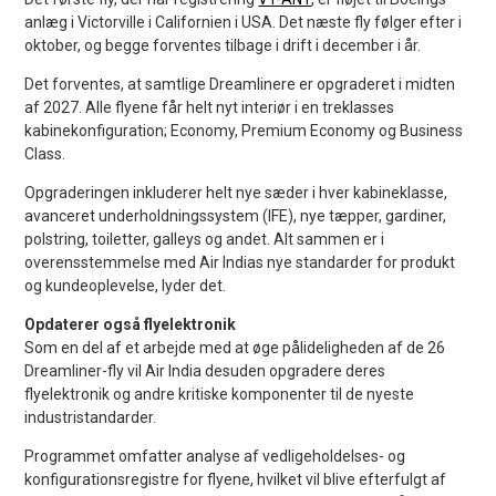
anlæg i Victorville i Californien i USA. Det næste fly følger efter i
oktober, og begge forventes tilbage i drift i december i år.
Det forventes, at samtlige Dreamlinere er opgraderet i midten
af 2027. Alle flyene får helt nyt interiør i en treklasses
kabinekonfiguration; Economy, Premium Economy og Business
Class.
Opgraderingen inkluderer helt nye sæder i hver kabineklasse,
avanceret underholdningssystem (IFE), nye tæpper, gardiner,
polstring, toiletter, galleys og andet. Alt sammen er i
overensstemmelse med Air Indias nye standarder for produkt
og kundeoplevelse, lyder det.
Opdaterer også flyelektronik
Som en del af et arbejde med at øge pålideligheden af de 26
Dreamliner-fly vil Air India desuden opgradere deres
flyelektronik og andre kritiske komponenter til de nyeste
industristandarder.
Programmet omfatter analyse af vedligeholdelses- og
konfigurationsregistre for flyene, hvilket vil blive efterfulgt af