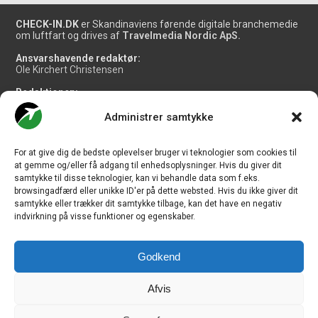
CHECK-IN.DK
er Skandinaviens førende digitale branchemedie
om luftfart og drives af
Travelmedia Nordic ApS.
Ansvarshavende redaktør:
Ole Kirchert Christensen
Redaktionen:
Christian Granhøj Skouboe
Henrik Baumgarten
Administrer samtykke
Danny Longhi Andreasen
Mathias Majlund Laursen
For at give dig de bedste oplevelser bruger vi teknologier som cookies til
Salg og jobannoncer:
at gemme og/eller få adgang til enhedsoplysninger. Hvis du giver dit
salg@travelmedianordic.com
samtykke til disse teknologier, kan vi behandle data som f.eks.
browsingadfærd eller unikke ID'er på dette websted. Hvis du ikke giver dit
samtykke eller trækker dit samtykke tilbage, kan det have en negativ
Vi tager ansvar for indholdet og er tilmeldt
indvirkning på visse funktioner og egenskaber.
Godkend
Siden er udviklet af
JHV Media Consult.
Afvis