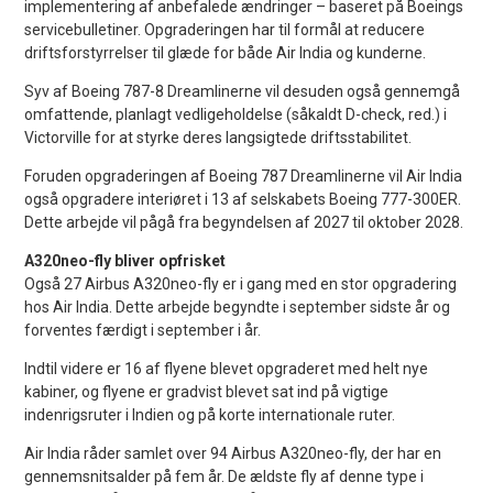
implementering af anbefalede ændringer – baseret på Boeings
servicebulletiner. Opgraderingen har til formål at reducere
driftsforstyrrelser til glæde for både Air India og kunderne.
Syv af Boeing 787-8 Dreamlinerne vil desuden også gennemgå
omfattende, planlagt vedligeholdelse (såkaldt D-check, red.) i
Victorville for at styrke deres langsigtede driftsstabilitet.
Foruden opgraderingen af Boeing 787 Dreamlinerne vil Air India
også opgradere interiøret i 13 af selskabets Boeing 777-300ER.
Dette arbejde vil pågå fra begyndelsen af 2027 til oktober 2028.
A320neo-fly bliver opfrisket
Også 27 Airbus A320neo-fly er i gang med en stor opgradering
hos Air India. Dette arbejde begyndte i september sidste år og
forventes færdigt i september i år.
Indtil videre er 16 af flyene blevet opgraderet med helt nye
kabiner, og flyene er gradvist blevet sat ind på vigtige
indenrigsruter i Indien og på korte internationale ruter.
Air India råder samlet over 94 Airbus A320neo-fly, der har en
gennemsnitsalder på fem år. De ældste fly af denne type i