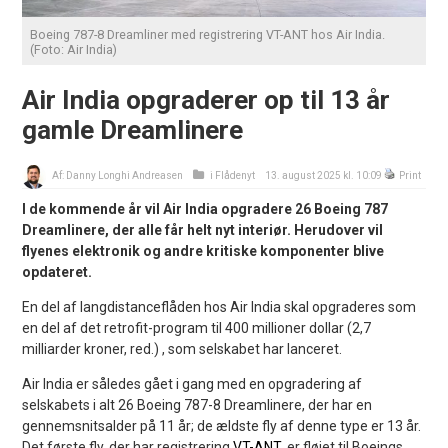
Boeing 787-8 Dreamliner med registrering VT-ANT hos Air India.
(Foto: Air India)
Air India opgraderer op til 13 år
gamle Dreamlinere
Af:
Danny Longhi Andreasen
i
Flådenyt
13. august 2025 kl. 10:09
Print
I de kommende år vil Air India opgradere 26 Boeing 787
Dreamlinere, der alle får helt nyt interiør. Herudover vil
flyenes elektronik og andre kritiske komponenter blive
opdateret.
En del af langdistanceflåden hos Air India skal opgraderes som
en del af det retrofit-program til 400 millioner dollar (2,7
milliarder kroner, red.) , som selskabet har lanceret.
Air India er således gået i gang med en opgradering af
selskabets i alt 26 Boeing 787-8 Dreamlinere, der har en
gennemsnitsalder på 11 år; de ældste fly af denne type er 13 år.
Det første fly, der har registrering
VT-ANT
, er fløjet til Boeings