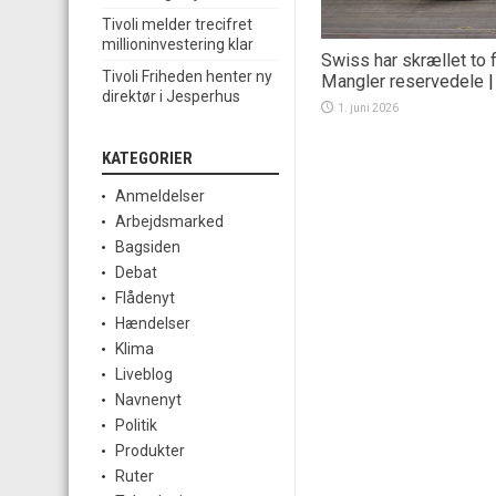
Tivoli melder trecifret
millioninvestering klar
Swiss har skrællet to f
Tivoli Friheden henter ny
Mangler reservedele
direktør i Jesperhus
1. juni 2026
KATEGORIER
Anmeldelser
Arbejdsmarked
Bagsiden
Debat
Flådenyt
Hændelser
Klima
Liveblog
Navnenyt
Politik
Produkter
Ruter