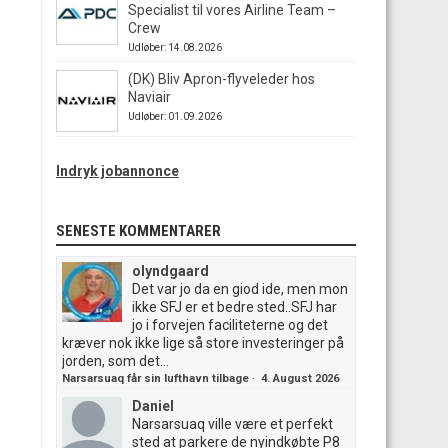
Specialist til vores Airline Team –
Crew
Udløber: 14.08.2026
(DK) Bliv Apron-flyveleder hos
Naviair
Udløber: 01.09.2026
Indryk jobannonce
SENESTE KOMMENTARER
olyndgaard
Det var jo da en giod ide, men mon
ikke SFJ er et bedre sted..SFJ har
jo i forvejen faciliteterne og det
kræver nok ikke lige så store investeringer på
jorden, som det...
Narsarsuaq får sin lufthavn tilbage
·
4. August 2026
Daniel
Narsarsuaq ville være et perfekt
sted at parkere de nyindkøbte P8