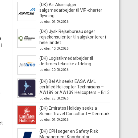
(DK) Air Alsie søger
salgsmedarbejder til VIP-charter
flyvning
Udløber: 01.09.2026
(DK) Jysk Rejsebureau søger
rejsekonsulenter til salgskontorer i
0
hele landet
 i
Udløber: 10.09.2026
(DK) Logistikmedarbejder til
Jettimes tekniske afdeling
Udløber: 20.08.2026
(DK) Bel Air seeks EASA AML
certified Helicopter Technicians –
AW189 or AW139 Helicopters – B1.3
n
Udløber: 25.08.2026
(DK) Emirates Holiday seeks a
Senior Travel Consultant – Denmark
Udløber: 01.09.2026
et
(DK) CPH søger en Safety Risk
Management Koordinator