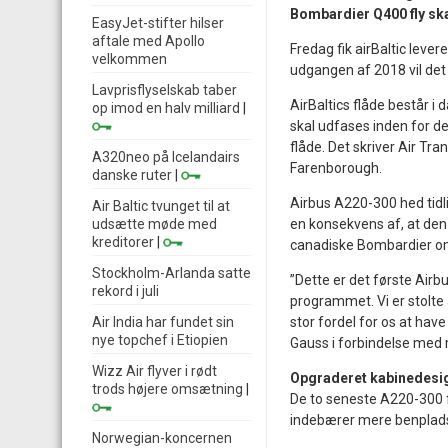
Bombardier Q400 fly sk
EasyJet-stifter hilser
aftale med Apollo
Fredag fik airBaltic leve
velkommen
udgangen af 2018 vil det l
Lavprisflyselskab taber
AirBaltics flåde består i
op imod en halv milliard
|
skal udfases inden for de
flåde. Det skriver Air Tr
A320neo på Icelandairs
Farenborough.
danske ruter
|
Airbus A220-300 hed tidl
Air Baltic tvunget til at
udsætte møde med
en konsekvens af, at den
kreditorer
|
canadiske Bombardier om 
Stockholm-Arlanda satte
”Dette er det første Airb
rekord i juli
programmet. Vi er stolte 
Air India har fundet sin
stor fordel for os at hav
nye topchef i Etiopien
Gauss i forbindelse med 
Wizz Air flyver i rødt
Opgraderet kabinedesi
trods højere omsætning
|
De to seneste A220-300 f
indebærer mere benplads.
Norwegian-koncernen