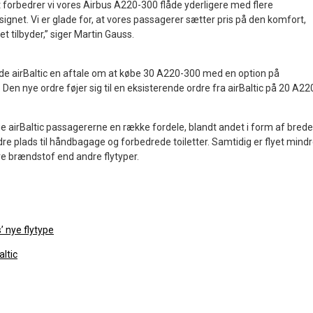
 forbedrer vi vores Airbus A220-300 flåde yderligere med flere
ignet. Vi er glade for, at vores passagerer sætter pris på den komfort,
 tilbyder,” siger Martin Gauss.
rde airBaltic en aftale om at købe 30 A220-300 med en option på
. Den nye ordre føjer sig til en eksisterende ordre fra airBaltic på 20 A22
ge airBaltic passagererne en række fordele, blandt andet i form af bred
dre plads til håndbagage og forbedrede toiletter. Samtidig er flyet mind
e brændstof end andre flytyper.
’ nye flytype
ltic