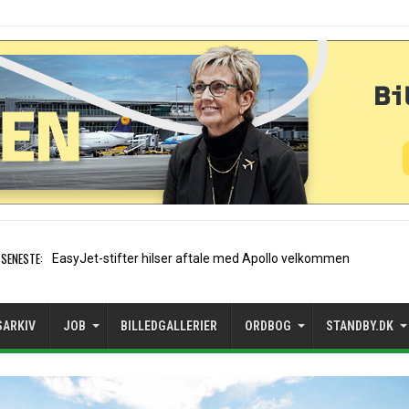
SENESTE:
Air France etablerer A320-s
SARKIV
JOB
BILLEDGALLERIER
ORDBOG
STANDBY.DK