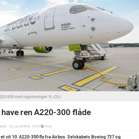
A220-300 med registreringen YL-CSJ.
l have ren A220-300 flåde
enyt
20. juli 2018 kl. 13:33
Print
eret sit 10. A220-300 fly fra Airbus. Selskabets Boeing 737 og