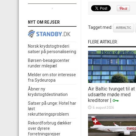
.
NYT OM REJSER
Tagget med:
AIRBALTIC
FLERE ARTIKLER:
Norsk krydstogtrederi
satser på personalisering
Børsen-besøgscenter
runder milepæl
Melder om stor interesse
fra Sydeuropa
Air Baltic tvunget til at
Åbner ny
udsætte møde med
krydstogtdestination
kreditorer
|
Satser på unge: Hotel har
6. august 2026
løst
rekrutteringsproblem
Rekordforbrug dækker
over dyrere
forretningsrejser