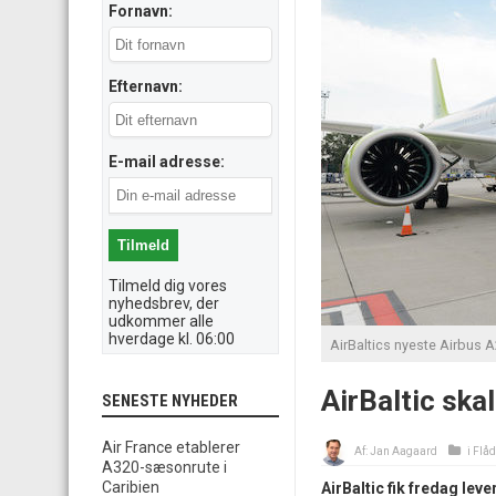
Fornavn:
Efternavn:
E-mail adresse:
Tilmeld dig vores
nyhedsbrev, der
udkommer alle
hverdage kl. 06:00
AirBaltics nyeste Airbus 
AirBaltic ska
SENESTE NYHEDER
Air France etablerer
Af:
Jan Aagaard
i
Flåd
A320-sæsonrute i
Caribien
AirBaltic fik fredag lev