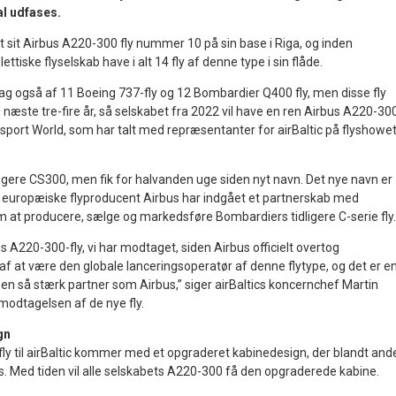
al udfases.
ret sit Airbus A220-300 fly nummer 10 på sin base i Riga, og inden
ettiske flyselskab have i alt 14 fly af denne type i sin flåde.
 dag også af 11 Boeing 737-fly og 12 Bombardier Q400 fly, men disse fly
 næste tre-fire år, så selskabet fra 2022 vil have en ren Airbus A220-30
ansport World, som har talt med repræsentanter for airBaltic på flyshowet
igere CS300, men fik for halvanden uge siden nyt navn. Det nye navn er
 europæiske flyproducent Airbus har indgået et partnerskab med
at producere, sælge og markedsføre Bombardiers tidligere C-serie fly.
us A220-300-fly, vi har modtaget, siden Airbus officielt overtog
af at være den globale lanceringsoperatør af denne flytype, og det er e
e en så stærk partner som Airbus,” siger airBaltics koncernchef Martin
modtagelsen af de nye fly.
gn
ly til airBaltic kommer med et opgraderet kabinedesign, der blandt and
 Med tiden vil alle selskabets A220-300 få den opgraderede kabine.