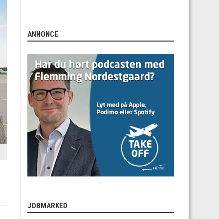
.
.
ANNONCE
.
.
JOBMARKED