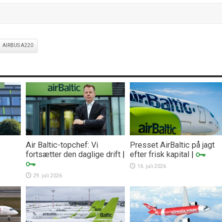
AIRBUS A220
Air Baltic-topchef: Vi
Presset AirBaltic på jagt
fortsætter den daglige drift
|
efter frisk kapital
|
16. juli 2026
29. juli 2026