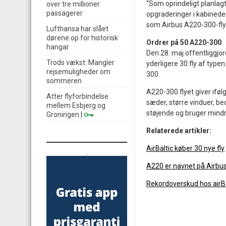
“Som oprindeligt planlagt
over tre millioner
passagerer
opgraderinger i kabinedes
som Airbus A220-300-flyet
Lufthansa har slået
dørene op for historisk
Ordrer på 50 A220-300
hangar
Den 28. maj offentliggjo
Trods vækst: Mangler
yderligere 30 fly af typen
rejsemuligheder om
300.
sommeren
A220-300 flyet giver iføl
Atter flyforbindelse
sæder, større vinduer, be
mellem Esbjerg og
støjende og bruger mindr
Groningen
|
Relaterede artikler:
AirBaltic køber 30 nye fly
.
A220 er navnet på Airbus
Rekordoverskud hos airBa