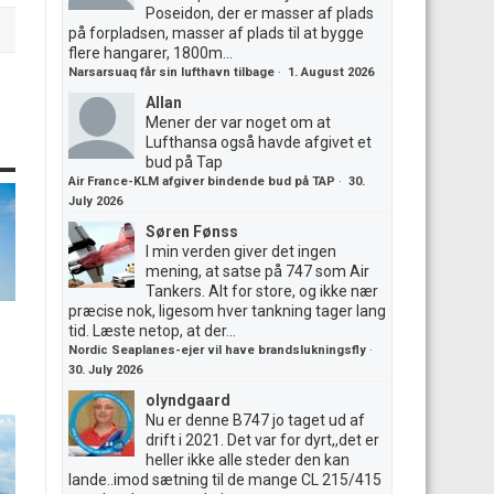
Poseidon, der er masser af plads
på forpladsen, masser af plads til at bygge
flere hangarer, 1800m...
Narsarsuaq får sin lufthavn tilbage
·
1. August 2026
Allan
Mener der var noget om at
Lufthansa også havde afgivet et
bud på Tap
Air France-KLM afgiver bindende bud på TAP
·
30.
July 2026
Søren Fønss
I min verden giver det ingen
mening, at satse på 747 som Air
Tankers. Alt for store, og ikke nær
præcise nok, ligesom hver tankning tager lang
tid. Læste netop, at der...
Nordic Seaplanes-ejer vil have brandslukningsfly
·
30. July 2026
olyndgaard
Nu er denne B747 jo taget ud af
drift i 2021. Det var for dyrt,,det er
heller ikke alle steder den kan
lande..imod sætning til de mange CL 215/415