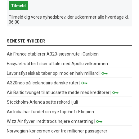
Tilmeld dig vores nyhedsbrev, der udkommer alle hverdage kl.
06:00
SENESTE NYHEDER
Air France etablerer A320-sæsonrute i Caribien
EasyJet-stifter hilser aftale med Apollo velkommen
Lavprisflyselskab taber op imod en halv milliard
|
A320neo på Icelandairs danske ruter
|
Air Baltic tvunget til at udsætte møde med kreditorer
|
Stockholm-Arlanda satte rekord i juli
Air India har fundet sin nye topchef i Etiopien
Wizz Air flyver i rødt trods højere omsætning
|
Norwegian-koncernen over tre millioner passagerer