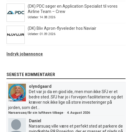
(DK) PDC søger en Application Specialist til vores
Airline Team – Crew
Udløber: 14.08.2026
(DK) Bliv Apron-flyveleder hos Naviair
Udløber: 01.09.2026
Indryk jobannonce
SENESTE KOMMENTARER
olyndgaard
Det var jo da en giod ide, men mon ikke SFJ er et
bedre sted..SFJ har jo i forvejen faciliteterne og det
kræver nok ikke lige så store investeringer på
jorden, som det...
Narsarsuaq får sin lufthavn tilbage
·
4. August 2026
Daniel
Narsarsuaq ville være et perfekt sted at parkere de
nyindkøbte P8 Poseidon, der er masser af plads på