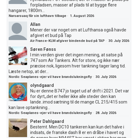
forpladsen, masser af plads til at bygge flere
hangarer, 1800m...
Narsarsuaq får sin lufthavn tilbage
·
1. August 2026
Allan
Mener der var noget om at Lufthansa også havde
afgivet et bud på Tap
Air France-KLM afgiver bindende bud på TAP
·
30. July 2026
Søren Fønss
I min verden giver det ingen mening, at satse på
747 som Air Tankers. Alt for store, og ikke nær
præcise nok, ligesom hver tankning tager lang tid.
Læste netop, at der...
Nordic Seaplanes-ejer vil have brandslukningsfly
·
30. July 2026
olyndgaard
Nu er denne B747 jo taget ud af drift i 2021. Det var
for dyrt,,det er heller ikke alle steder den kan
lande..imod sætning til de mange CL 215/415 som
kan lave optankning...
Nordic Seaplanes-ejer vil have brandslukningsfly
·
28. July 2026
Peter Dahlgaard
Bestemt. Men DC10 tankeren kan kun det halve i
indsats, de franske dash 8 er en dråbe i havet og
de gange hvor N944ST har været i aktion har man