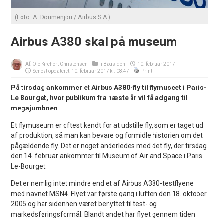
(Foto: A. Doumenjou / Airbus S.A.)
Airbus A380 skal på museum
Af:
Ole Kirchert Christensen
i
Bagsiden
10. februar 2017
Senest opdateret: 10. februar 2017 kl. 08:47
Print
På tirsdag ankommer et Airbus A380-fly til flymuseet i Paris-
Le Bourget, hvor publikum fra næste år vil få adgang til
megajumboen.
Et flymuseum er oftest kendt for at udstille fly, som er taget ud
af produktion, så man kan bevare og formidle historien om det
pågældende fly. Det er noget anderledes med det fly, der tirsdag
den 14. februar ankommer til Museum of Air and Space i Paris
Le-Bourget.
Det er nemlig intet mindre end et af Airbus A380-testflyene
med navnet MSN4. Flyet var første gang i luften den 18. oktober
2005 og har sidenhen været benyttet til test- og
markedsføringsformål. Blandt andet har flyet gennem tiden