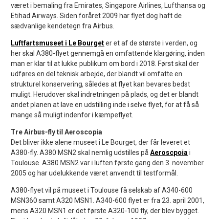
været i bemaling fra Emirates, Singapore Airlines, Lufthansa og
Etihad Airways. Siden foråret 2009 har flyet dog haft de
sædvanlige kendetegn fra Airbus.
Luftfartsmuseet i Le Bourget
er et af de største i verden, og
her skal A380-flyet gennemgå en omfattende klargøring, inden
man er klar til at lukke publikum om bord i 2018. Først skal der
udføres en del teknisk arbejde, der blandt vil omfatte en
strukturel konservering, således at flyet kan bevares bedst
muligt. Herudover skal indretningen på plads, og det er blandt
andet planen at lave en udstilling inde i selve flyet, for at få så
mange så muligt indenfor i kæmpeflyet.
Tre Airbus-fly til Aeroscopia
Det bliver ikke alene museet i Le Bourget, der får leveret et
A380-fly. A380 MSN2 skal nemlig udstilles på
Aeroscpoia
i
Toulouse. A380 MSN2 var i luften første gang den 3. november
2005 og har udelukkende været anvendt til testformål.
A380-flyet vil på museet i Toulouse få selskab af A340-600
MSN360 samt A320 MSN1. A340-600 flyet er fra 23. april 2001,
mens A320 MSN1 er det første A320-100 fly, der blev bygget.