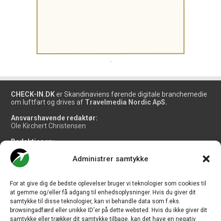
.
CHECK-IN.DK
er Skandinaviens førende digitale branchemedie
om luftfart og drives af
Travelmedia Nordic ApS.
Ansvarshavende redaktør:
Ole Kirchert Christensen
Redaktionen:
Christian Granhøj Skouboe
Henrik Baumgarten
Administrer samtykke
Danny Longhi Andreasen
Mathias Majlund Laursen
For at give dig de bedste oplevelser bruger vi teknologier som cookies til
Salg og jobannoncer:
at gemme og/eller få adgang til enhedsoplysninger. Hvis du giver dit
salg@travelmedianordic.com
samtykke til disse teknologier, kan vi behandle data som f.eks.
browsingadfærd eller unikke ID'er på dette websted. Hvis du ikke giver dit
samtykke eller trækker dit samtykke tilbage, kan det have en negativ
Vi tager ansvar for indholdet og er tilmeldt