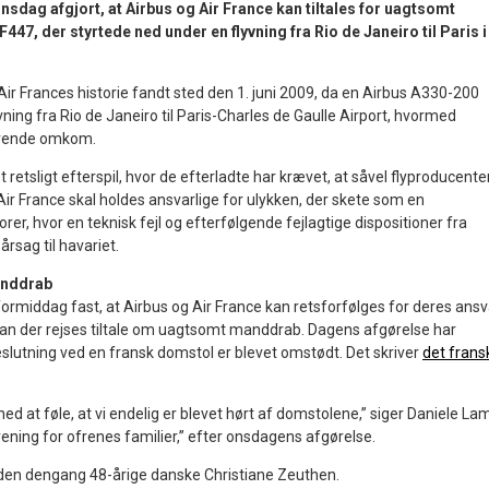
nsdag afgjort, at Airbus og Air France kan tiltales for uagtsomt
7, der styrtede ned under en flyvning fra Rio de Janeiro til Paris i
ir Frances historie fandt sted den 1. juni 2009, da en Airbus A330-200
vning fra Rio de Janeiro til Paris-Charles de Gaulle Airport, hvormed
rende omkom.
 retsligt efterspil, hvor de efterladte har krævet, at såvel flyproducente
ir France skal holdes ansvarlige for ulykken, der skete som en
rer, hvor en teknisk fejl og efterfølgende fejlagtige dispositioner fra
årsag til havariet.
anddrab
ormiddag fast, at Airbus og Air France kan retsforfølges for deres ansv
 kan der rejses tiltale om uagtsomt manddrab. Dagens afgørelse har
beslutning ved en fransk domstol er blevet omstødt. Det skriver
det frans
ed at føle, at vi endelig er blevet hørt af domstolene,” siger Daniele Lam
ening for ofrenes familier,” efter onsdagens afgørelse.
en dengang 48-årige danske Christiane Zeuthen.