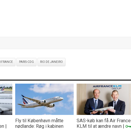
R FRANCE
PARIS-CDG
RIO DE JANEIRO
Fly til København måtte
SAS-køb kan få Air France
en
|
nødlande: Røg i kabinen
KLM til at ændre navn
|