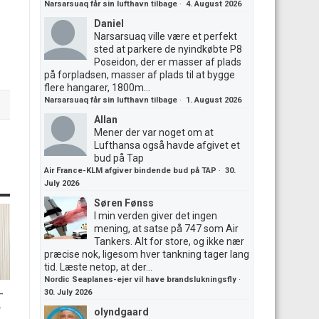
Narsarsuaq får sin lufthavn tilbage
·
4. August 2026
Daniel
Narsarsuaq ville være et perfekt
sted at parkere de nyindkøbte P8
Poseidon, der er masser af plads
på forpladsen, masser af plads til at bygge
flere hangarer, 1800m...
Narsarsuaq får sin lufthavn tilbage
·
1. August 2026
Allan
Mener der var noget om at
Lufthansa også havde afgivet et
bud på Tap
Air France-KLM afgiver bindende bud på TAP
·
30.
July 2026
Søren Fønss
I min verden giver det ingen
mening, at satse på 747 som Air
Tankers. Alt for store, og ikke nær
præcise nok, ligesom hver tankning tager lang
tid. Læste netop, at der...
Nordic Seaplanes-ejer vil have brandslukningsfly
·
-
30. July 2026
olyndgaard