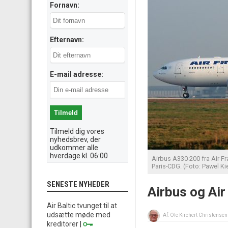
Fornavn:
Efternavn:
E-mail adresse:
Tilmeld dig vores
nyhedsbrev, der
udkommer alle
hverdage kl. 06:00
Airbus A330-200 fra Air Fr
Paris-CDG. (Foto: Pawel Ki
SENESTE NYHEDER
Airbus og Air
Air Baltic tvunget til at
udsætte møde med
Af:
Ole Kirchert Christensen
kreditorer
|