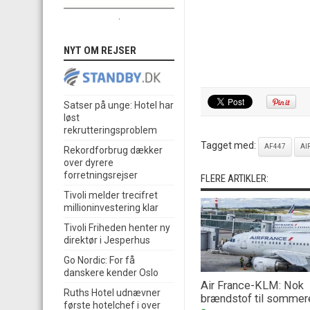
.
NYT OM REJSER
Satser på unge: Hotel har
løst
rekrutteringsproblem
Tagget med:
AF447
AI
Rekordforbrug dækker
over dyrere
forretningsrejser
FLERE ARTIKLER:
Tivoli melder trecifret
millioninvestering klar
Tivoli Friheden henter ny
direktør i Jesperhus
Go Nordic: For få
danskere kender Oslo
Air France-KLM: Nok
Ruths Hotel udnævner
brændstof til sommer
første hotelchef i over