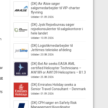
(DK) Air Alsie søger
salgsmedarbejder til VIP-charter
flyvning
Udløber: 01.09.2026
(DK) Jysk Rejsebureau søger
rejsekonsulenter til salgskontorer i
hele landet
Udløber: 10.09.2026
n
(DK) Logistikmedarbejder til
Jettimes tekniske afdeling
Udløber: 20.08.2026
(DK) Bel Air seeks EASA AML
ar
certified Helicopter Technicians –
AW189 or AW139 Helicopters – B1.3
Udløber: 25.08.2026
ke
(DK) Emirates Holiday seeks a
Senior Travel Consultant – Denmark
y,
Udløber: 01.09.2026
(DK) CPH søger en Safety Risk
Management Koordinator