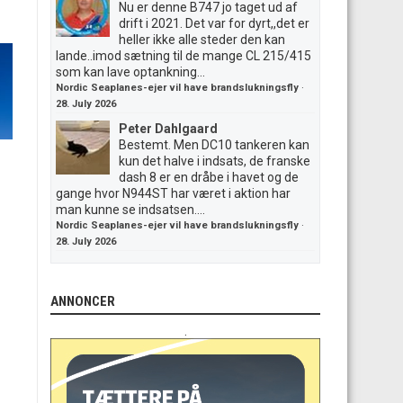
Nu er denne B747 jo taget ud af
drift i 2021. Det var for dyrt,,det er
heller ikke alle steder den kan
lande..imod sætning til de mange CL 215/415
som kan lave optankning...
Nordic Seaplanes-ejer vil have brandslukningsfly
·
28. July 2026
Peter Dahlgaard
Bestemt. Men DC10 tankeren kan
kun det halve i indsats, de franske
dash 8 er en dråbe i havet og de
gange hvor N944ST har været i aktion har
man kunne se indsatsen....
Nordic Seaplanes-ejer vil have brandslukningsfly
·
28. July 2026
ANNONCER
.