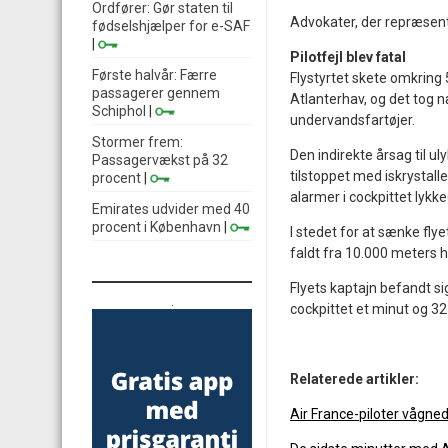
Ordfører: Gør staten til
Advokater, der repræsente
fødselshjælper for e-SAF
|
Pilotfejl blev fatal
Første halvår: Færre
Flystyrtet skete omkring 5
passagerer gennem
Atlanterhav, og det tog 
Schiphol
|
undervandsfartøjer.
Stormer frem:
Den indirekte årsag til ul
Passagervækst på 32
tilstoppet med iskrystalle
procent
|
alarmer i cockpittet lykke
Emirates udvider med 40
procent i København
|
I stedet for at sænke flye
faldt fra 10.000 meters hø
Flyets kaptajn befandt si
.
cockpittet et minut og 3
Relaterede artikler:
Air France-piloter vågnede