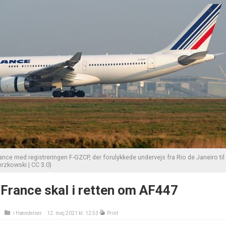
ance med registreringen F-GZCP, der forulykkede undervejs fra Rio de Janeiro til
erzkowski | CC 3.0)
 France skal i retten om AF447
i
Hændelser
12. maj 2021 kl. 12:53
Print