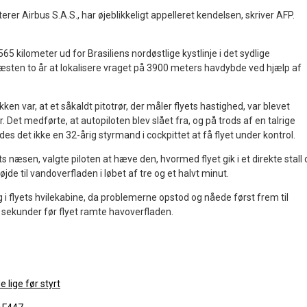
rer Airbus S.A.S., har øjeblikkeligt appelleret kendelsen, skriver AFP.
65 kilometer ud for Brasiliens nordøstlige kystlinje i det sydlige
næsten to år at lokalisere vraget på 3900 meters havdybde ved hjælp af
ykken var, at et såkaldt pitotrør, der måler flyets hastighed, var blevet
r. Det medførte, at autopiloten blev slået fra, og på trods af en talrige
des det ikke en 32-årig styrmand i cockpittet at få flyet under kontrol.
ts næsen, valgte piloten at hæve den, hvormed flyet gik i et direkte stall 
jde til vandoverfladen i løbet af tre og et halvt minut.
g i flyets hvilekabine, da problemerne opstod og nåede først frem til
2 sekunder før flyet ramte havoverfladen.
 lige før styrt