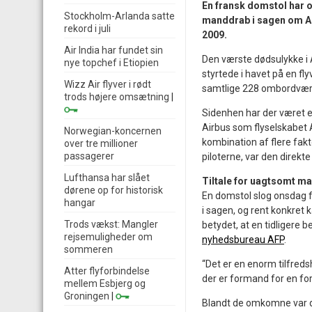
En fransk domstol har o
Stockholm-Arlanda satte
manddrab i sagen om AF44
rekord i juli
2009.
Air India har fundet sin
Den værste dødsulykke i A
nye topchef i Etiopien
styrtede i havet på en fly
Wizz Air flyver i rødt
samtlige 228 ombordvæ
trods højere omsætning
|
Sidenhen har der været et
Airbus som flyselskabet A
Norwegian-koncernen
kombination af flere fakto
over tre millioner
passagerer
piloterne, var den direkte 
Lufthansa har slået
Tiltale for uagtsomt m
dørene op for historisk
En domstol slog onsdag f
hangar
i sagen, og rent konkret
Trods vækst: Mangler
betydet, at en tidligere 
rejsemuligheder om
nyhedsbureau AFP
.
sommeren
“Det er en enorm tilfredsh
Atter flyforbindelse
der er formand for en for
mellem Esbjerg og
Groningen
|
Blandt de omkomne var d