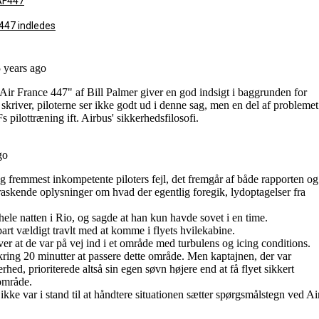
AF447
447 indledes