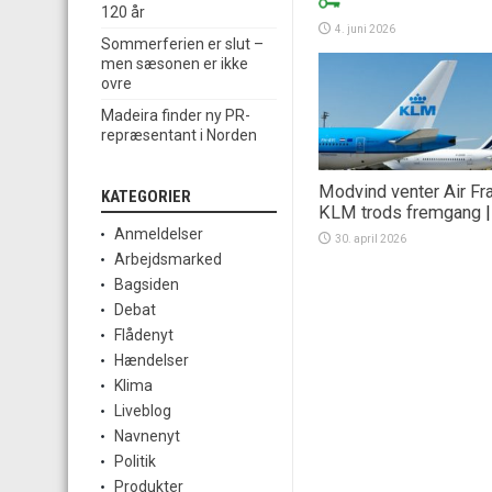
120 år
4. juni 2026
Sommerferien er slut –
men sæsonen er ikke
ovre
Madeira finder ny PR-
repræsentant i Norden
Modvind venter Air Fr
KATEGORIER
KLM trods fremgang
Anmeldelser
30. april 2026
Arbejdsmarked
Bagsiden
Debat
Flådenyt
Hændelser
Klima
Liveblog
Navnenyt
Politik
Produkter