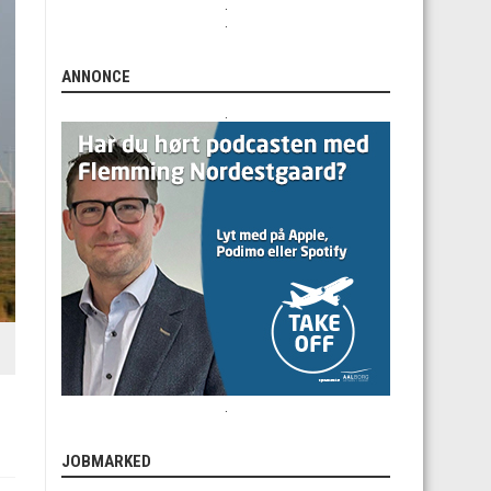
.
.
ANNONCE
.
.
JOBMARKED