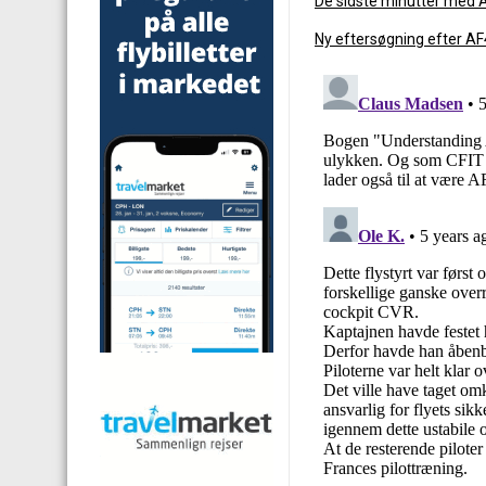
De sidste minutter med 
Ny eftersøgning efter AF