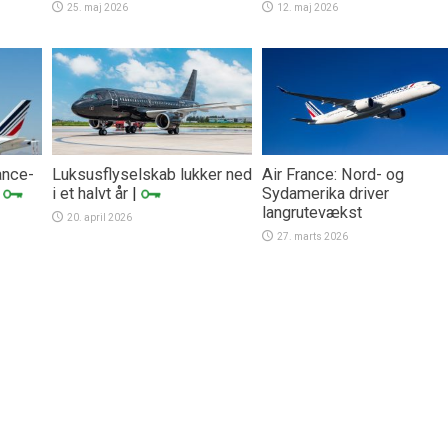
25. maj 2026
12. maj 2026
ance-
Luksusflyselskab lukker ned
Air France: Nord- og
|
i et halvt år
|
Sydamerika driver
langrutevækst
20. april 2026
27. marts 2026