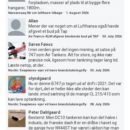
forpladsen, masser af plads til at bygge flere
hangarer, 1800m...
Narsarsuaq får sin lufthavn tilbage
·
1. August 2026
Allan
Mener der var noget om at Lufthansa også havde
afgivet et bud på Tap
Air France-KLM afgiver bindende bud på TAP
·
30. July 2026
Søren Fønss
I min verden giver det ingen mening, at satse på
747 som Air Tankers. Alt for store, og ikke nær
præcise nok, ligesom hver tankning tager lang tid.
Læste netop, at der...
Nordic Seaplanes-ejer vil have brandslukningsfly
·
30. July 2026
olyndgaard
Nu er denne B747 jo taget ud af drift i 2021. Det var
for dyrt,,det er heller ikke alle steder den kan
lande..imod sætning til de mange CL 215/415 som
kan lave optankning...
Nordic Seaplanes-ejer vil have brandslukningsfly
·
28. July 2026
Peter Dahlgaard
Bestemt. Men DC10 tankeren kan kun det halve i
indsats, de franske dash 8 er en dråbe i havet og
de gange hvor N944ST har været i aktion har man