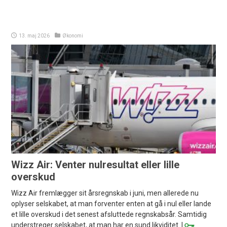
13. maj 2026
Økonomi
Wizz Air: Venter nulresultat eller lille
overskud
Wizz Air fremlægger sit årsregnskab i juni, men allerede nu
oplyser selskabet, at man forventer enten at gå i nul eller lande
et lille overskud i det senest afsluttede regnskabsår. Samtidig
understreger selskabet, at man har en sund likviditet. |