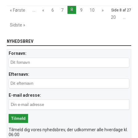
8
« Første
...
«
6
7
9
10
»
Side 8 af 27
20
...
Sidste »
NYHEDSBREV
Fornavn:
Efternavn:
E-mail adresse:
Tilmeld dig vores nyhedsbrev, der udkommer alle hverdage kl.
06:00