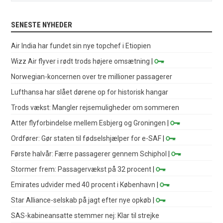
SENESTE NYHEDER
Air India har fundet sin nye topchef i Etiopien
Wizz Air flyver i rødt trods højere omsætning
|
Norwegian-koncernen over tre millioner passagerer
Lufthansa har slået dørene op for historisk hangar
Trods vækst: Mangler rejsemuligheder om sommeren
Atter flyforbindelse mellem Esbjerg og Groningen
|
Ordfører: Gør staten til fødselshjælper for e-SAF
|
Første halvår: Færre passagerer gennem Schiphol
|
Stormer frem: Passagervækst på 32 procent
|
Emirates udvider med 40 procent i København
|
Star Alliance-selskab på jagt efter nye opkøb
|
SAS-kabineansatte stemmer nej: Klar til strejke