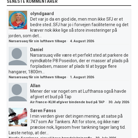
SENESTE KOMMENTARER
olyndgaard
Det var jo da en giod ide, men mon ikke SFJ er et
bedre sted..SFJ har jo i forvejen faciliteterne og det
kræver nok ikke lige så store investeringer på
jorden, som det...
Narsarsuaq får sin lufthavn tilbage
·
4. August 2026
Daniel
Narsarsuaq ville være et perfekt sted at parkere de
nyindkøbte P8 Poseidon, der er masser af plads på
forpladsen, masser af plads til at bygge flere
hangarer, 1800m...
Narsarsuaq får sin lufthavn tilbage
·
1. August 2026
Allan
Mener der var noget om at Lufthansa også havde
afgivet et bud på Tap
Air France-KLM afgiver bindende bud på TAP
·
30. July 2026
Søren Fønss
I min verden giver det ingen mening, at satse på
747 som Air Tankers. Alt for store, og ikke nær
præcise nok, ligesom hver tankning tager lang tid.
Læste netop, at der...