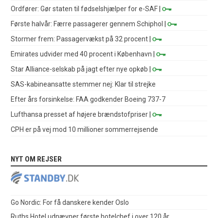
Ordfører: Gør staten til fødselshjælper for e-SAF
|
Første halvår: Færre passagerer gennem Schiphol
|
Stormer frem: Passagervækst på 32 procent
|
Emirates udvider med 40 procent i København
|
Star Alliance-selskab på jagt efter nye opkøb
|
SAS-kabineansatte stemmer nej: Klar til strejke
Efter års forsinkelse: FAA godkender Boeing 737-7
Lufthansa presset af højere brændstofpriser
|
CPH er på vej mod 10 millioner sommerrejsende
NYT OM REJSER
Go Nordic: For få danskere kender Oslo
Ruths Hotel udnævner første hotelchef i over 120 år