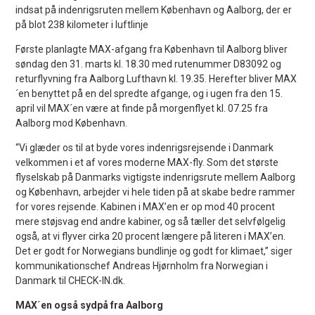
indsat på indenrigsruten mellem København og Aalborg, der er
på blot 238 kilometer i luftlinje
Første planlagte MAX-afgang fra København til Aalborg bliver
søndag den 31. marts kl. 18.30 med rutenummer D83092 og
returflyvning fra Aalborg Lufthavn kl. 19.35. Herefter bliver MAX
´en benyttet på en del spredte afgange, og i ugen fra den 15.
april vil MAX´en være at finde på morgenflyet kl. 07.25 fra
Aalborg mod København.
“Vi glæder os til at byde vores indenrigsrejsende i Danmark
velkommen i et af vores moderne MAX-fly. Som det største
flyselskab på Danmarks vigtigste indenrigsrute mellem Aalborg
og København, arbejder vi hele tiden på at skabe bedre rammer
for vores rejsende. Kabinen i MAX’en er op mod 40 procent
mere støjsvag end andre kabiner, og så tæller det selvfølgelig
også, at vi flyver cirka 20 procent længere på literen i MAX’en.
Det er godt for Norwegians bundlinje og godt for klimaet,” siger
kommunikationschef Andreas Hjørnholm fra Norwegian i
Danmark til CHECK-IN.dk.
MAX´en også sydpå fra Aalborg