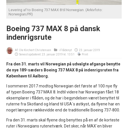
Levering af to Boeing 737 MAX 8 til Norwegian. (Arkivfoto:
Norwegian/PR)
Boeing 737 MAX 8 på dansk
indenrigsrute
Af:
Ole Kirchert Christensen
i
Flådenyt
23. januar 2019
Senest opdateret: 23. januar 2019 kl. 13:51
Print
Fra den 31. marts vil Norwegian på udvalgte afgange benytte
de nye 189-sæders Boeing 737 MAX 8 på indenrigsruten fra
København til Aalborg.
I sommeren 2017 modtog Norwegian det første af 100 nye fly
af typen Boeing 737 MAX 8. Indtil videre har Norwegian fået 18
eksemplarer i flåden, og de har i begyndelsen været benyttet til
ruterne fra Skotland og Irland til USA´s østkyst, da flyene har en
noget længere rækkevidde end de traditionelle Boeing 737-800.
Fra den 31. marts skal flyene dog benyttes på en af de korteste
ruter i Norwegians rutenetværk. Det sker, når MAX´en bliver