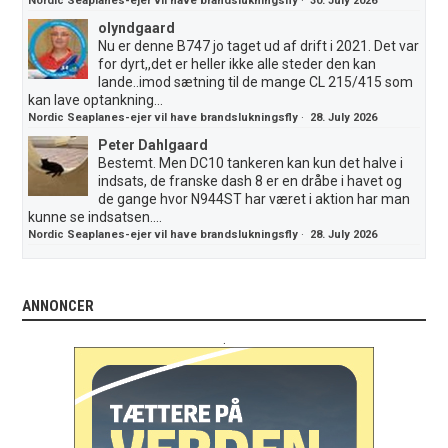
Nordic Seaplanes-ejer vil have brandslukningsfly
·
30. July 2026
olyndgaard
Nu er denne B747 jo taget ud af drift i 2021. Det var
for dyrt,,det er heller ikke alle steder den kan
lande..imod sætning til de mange CL 215/415 som
kan lave optankning...
Nordic Seaplanes-ejer vil have brandslukningsfly
·
28. July 2026
Peter Dahlgaard
Bestemt. Men DC10 tankeren kan kun det halve i
indsats, de franske dash 8 er en dråbe i havet og
de gange hvor N944ST har været i aktion har man
kunne se indsatsen....
Nordic Seaplanes-ejer vil have brandslukningsfly
·
28. July 2026
ANNONCER
.