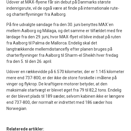
Udover at MAX-flyene får sin debut på Danmarks største
indenrigsrute, vil de også være at finde på internationale rute-
og charterflyvninger fra Aalborg.
På fire udvalgte søndage fra den 30. juni benyttes MAX´en
mellem Aalborg og Málaga, og det samme er tilfældet med fire
lørdage fra den 29. juni, hvor MAX-flyet vil blive indsat på ruten
fra Aalborg til Palma de Mallorca. Endelig skal det
langtrækkende mellemdistancefly efter planen bruges på
charterflyvninger fra Aalborg til Sharm-el Sheikh hver fredag
fra den 5. til den 26. april.
Udover en rækkevidde på 6.570 kilometer, der er 1.145 kilometer
mere end 737-800, er der ikke de store forskelle i målene på
vinger og flykrop. De kraftigere motorer betyder, at den
maksimale startvægt er blevet øget fra 79 til 82,2 tons. Endelig
er der blevet plads til 189 sæder, selvom kabinen ikke er længere
end 737-800, der normalt er indrettet med 186 sæder hos
Norwegian.
Relaterede artikler: