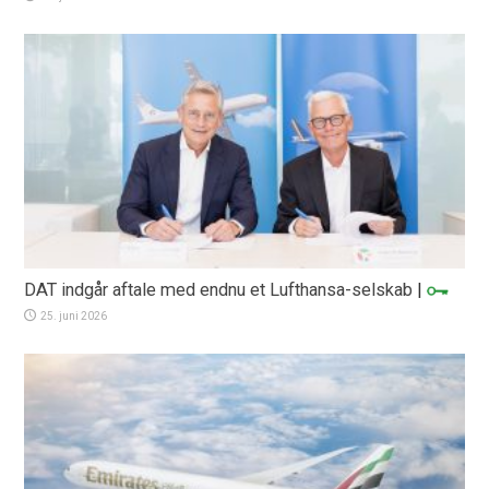
DAT indgår aftale med endnu et Lufthansa-selskab
|
25. juni 2026