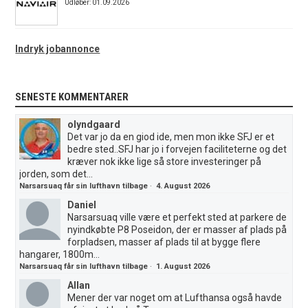
Udløber: 01.09.2026
Indryk jobannonce
SENESTE KOMMENTARER
olyndgaard
Det var jo da en giod ide, men mon ikke SFJ er et
bedre sted..SFJ har jo i forvejen faciliteterne og det
kræver nok ikke lige så store investeringer på
jorden, som det...
Narsarsuaq får sin lufthavn tilbage
·
4. August 2026
Daniel
Narsarsuaq ville være et perfekt sted at parkere de
nyindkøbte P8 Poseidon, der er masser af plads på
forpladsen, masser af plads til at bygge flere
hangarer, 1800m...
Narsarsuaq får sin lufthavn tilbage
·
1. August 2026
Allan
Mener der var noget om at Lufthansa også havde