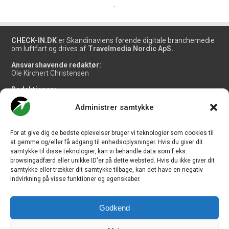
.
CHECK-IN.DK
er Skandinaviens førende digitale branchemedie
om luftfart og drives af
Travelmedia Nordic ApS.
Ansvarshavende redaktør:
Ole Kirchert Christensen
Redaktionen:
Christian Granhøj Skouboe
Henrik Baumgarten
Administrer samtykke
Danny Longhi Andreasen
Mathias Majlund Laursen
For at give dig de bedste oplevelser bruger vi teknologier som cookies til
Salg og jobannoncer:
at gemme og/eller få adgang til enhedsoplysninger. Hvis du giver dit
salg@travelmedianordic.com
samtykke til disse teknologier, kan vi behandle data som f.eks.
browsingadfærd eller unikke ID'er på dette websted. Hvis du ikke giver dit
samtykke eller trækker dit samtykke tilbage, kan det have en negativ
Vi tager ansvar for indholdet og er tilmeldt
indvirkning på visse funktioner og egenskaber.
Godkend
Siden er udviklet af
JHV Media Consult.