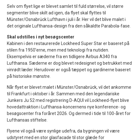
Selv om flyet lige er blevet samlet til fuld størrelse, vil større
segmenter blive skilt ad igen, da flyet skal flyttes til
Münster/Osnabrück Lufthavn i juli i år. Her vil det blive malet i
det originale Lufthansa-design fra den såkaldte Parabola-fase.
Skal udstilles i nyt besøgscenter
Kabinen i den restaurerede Lockheed Super Star er baseret på
stilen fra 1950’erne, men med teknologi fra nutiden.
Eksempelvis er sæderne fra en tidligere Airbus A340 fra
Lufthansa. Sæderne er dog blevet redesignet og betrukket med
vinrødt læder. Herudover er også tæppet og gardinerne baseret
på historiske mønstre.
Når flyet er blevet malet i Münster/Osnabrück, vil det ankomme
til Frankfurt i oktober i år. Sammen med den legendariske
Junkers Ju 52 med registrering D-AQUI vil Lockheed-flyet blive
hovedattraktion i Lufthansa-koncernens nye konference- og
besøgscenter fra foråret 2026. Og dermed i tide til 100-året for
Lufthansas stiftelse.
Flyene vil også være synlige udefra, da bygningen vil være
udstyret med en stor glasfacade til stor glæde for