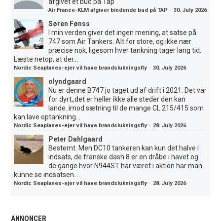
afgivet et bud på Tap
Air France-KLM afgiver bindende bud på TAP
·
30. July 2026
Søren Fønss
I min verden giver det ingen mening, at satse på
747 som Air Tankers. Alt for store, og ikke nær
præcise nok, ligesom hver tankning tager lang tid.
Læste netop, at der...
Nordic Seaplanes-ejer vil have brandslukningsfly
·
30. July 2026
olyndgaard
Nu er denne B747 jo taget ud af drift i 2021. Det var
for dyrt,,det er heller ikke alle steder den kan
lande..imod sætning til de mange CL 215/415 som
kan lave optankning...
Nordic Seaplanes-ejer vil have brandslukningsfly
·
28. July 2026
Peter Dahlgaard
Bestemt. Men DC10 tankeren kan kun det halve i
indsats, de franske dash 8 er en dråbe i havet og
de gange hvor N944ST har været i aktion har man
kunne se indsatsen....
Nordic Seaplanes-ejer vil have brandslukningsfly
·
28. July 2026
ANNONCER