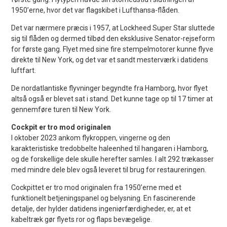
1950’erne, hvor det var flagskibet i Lufthansa-flåden.
Det var nærmere præcis i 1957, at Lockheed Super Star sluttede
sig til flåden og dermed tilbød den eksklusive Senator-rejseform
for første gang. Flyet med sine fire stempelmotorer kunne flyve
direkte til New York, og det var et sandt mesterværk i datidens
luftfart.
De nordatlantiske flyvninger begyndte fra Hamborg, hvor flyet
altså også er blevet sat i stand. Det kunne tage op til 17 timer at
gennemføre turen til New York.
Cockpit er tro mod originalen
I oktober 2023 ankom flykroppen, vingerne og den
karakteristiske tredobbelte haleenhed til hangaren i Hamborg,
og de forskellige dele skulle herefter samles. I alt 292 trækasser
med mindre dele blev også leveret til brug for restaureringen.
Cockpittet er tro mod originalen fra 1950’erne med et
funktionelt betjeningspanel og belysning. En fascinerende
detalje, der hylder datidens ingeniørfærdigheder, er, at et
kabeltræk gør flyets ror og flaps bevægelige.