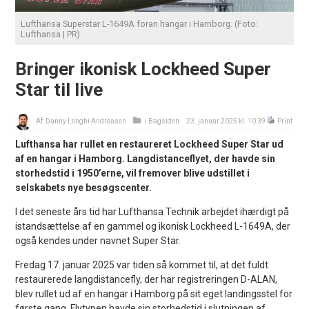
Lufthansa Superstar L-1649A foran hangar i Hamborg. (Foto:
Lufthansa | PR)
Bringer ikonisk Lockheed Super
Star til live
Af:
Danny Longhi Andreasen
i
Bagsiden
23. januar 2025 kl. 10:39
Print
Lufthansa har rullet en restaureret Lockheed Super Star ud
af en hangar i Hamborg. Langdistanceflyet, der havde sin
storhedstid i 1950’erne, vil fremover blive udstillet i
selskabets nye besøgscenter.
I det seneste års tid har Lufthansa Technik arbejdet ihærdigt på
istandsættelse af en gammel og ikonisk Lockheed L-1649A, der
også kendes under navnet Super Star.
Fredag 17. januar 2025 var tiden så kommet til, at det fuldt
restaurerede langdistancefly, der har registreringen D-ALAN,
blev rullet ud af en hangar i Hamborg på sit eget landingsstel for
første gang. Flytypen havde sin storhedstid i slutningen af