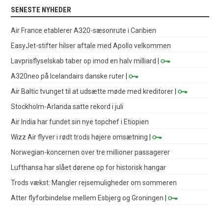
SENESTE NYHEDER
Air France etablerer A320-sæsonrute i Caribien
EasyJet-stifter hilser aftale med Apollo velkommen
Lavprisflyselskab taber op imod en halv milliard
|
A320neo på Icelandairs danske ruter
|
Air Baltic tvunget til at udsætte møde med kreditorer
|
Stockholm-Arlanda satte rekord i juli
Air India har fundet sin nye topchef i Etiopien
Wizz Air flyver i rødt trods højere omsætning
|
Norwegian-koncernen over tre millioner passagerer
Lufthansa har slået dørene op for historisk hangar
Trods vækst: Mangler rejsemuligheder om sommeren
Atter flyforbindelse mellem Esbjerg og Groningen
|