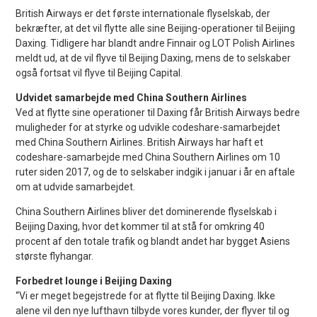
British Airways er det første internationale flyselskab, der
bekræfter, at det vil flytte alle sine Beijing-operationer til Beijing
Daxing. Tidligere har blandt andre Finnair og LOT Polish Airlines
meldt ud, at de vil flyve til Beijing Daxing, mens de to selskaber
også fortsat vil flyve til Beijing Capital.
Udvidet samarbejde med China Southern Airlines
Ved at flytte sine operationer til Daxing får British Airways bedre
muligheder for at styrke og udvikle codeshare-samarbejdet
med China Southern Airlines. British Airways har haft et
codeshare-samarbejde med China Southern Airlines om 10
ruter siden 2017, og de to selskaber indgik i januar i år en aftale
om at udvide samarbejdet.
China Southern Airlines bliver det dominerende flyselskab i
Beijing Daxing, hvor det kommer til at stå for omkring 40
procent af den totale trafik og blandt andet har bygget Asiens
største flyhangar.
Forbedret lounge i Beijing Daxing
“Vi er meget begejstrede for at flytte til Beijing Daxing. Ikke
alene vil den nye lufthavn tilbyde vores kunder, der flyver til og