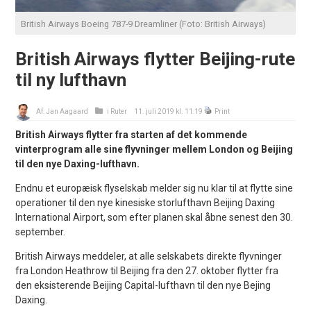
British Airways Boeing 787-9 Dreamliner (Foto: British Airways)
British Airways flytter Beijing-rute
til ny lufthavn
Af:
Jan Aagaard
i
Ruter
11. juli 2019 kl. 11:19
Print
British Airways flytter fra starten af det kommende
vinterprogram alle sine flyvninger mellem London og Beijing
til den nye Daxing-lufthavn.
Endnu et europæisk flyselskab melder sig nu klar til at flytte sine
operationer til den nye kinesiske storlufthavn Beijing Daxing
International Airport, som efter planen skal åbne senest den 30.
september.
British Airways meddeler, at alle selskabets direkte flyvninger
fra London Heathrow til Beijing fra den 27. oktober flytter fra
den eksisterende Beijing Capital-lufthavn til den nye Bejing
Daxing.