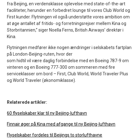
fra Beijing, en verdensklasse oplevelse med state-of-the-art
faciliteter, herunder en forbedret lounge til vores Club World og
First kunder. Flytningen vil også understøtte vores ambition om
at øge antallet af fritids- og forretningsrejser mellem Kina og
Storbritannien,” siger Noella Ferns, British Airways’ direktør i
Kina.
Flytningen medfører ikke nogen ændringer i selskabets fartplan
på London-Beijing-ruten, hvor der
som hidtil vil være daglig forbindelse med en Boeing 787-9 om
vinteren og en Boeing 777-300 om sommeren med fire
serviceklasser om bord – First, Club World, World Traveler Plus
og World Traveler (økonomiklasse).
Relaterede artikler:
60 flyselskaber klar til ny Beijing-lufthavn
Finnair øger på Kina med afgange til ny Beijing-lufthavn
Flyselskaber fordeles til Beijings to storlufthavne