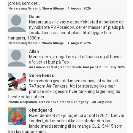
jorden, som det...
Narsarsuaq får sin lufthavn tilbage
·
4. August 2026
Daniel
Narsarsuaq ville være et perfekt sted at parkere de
nyindkøbte P8 Poseidon, der er masser af plads på
forpladsen, masser af plads til at bygge flere
hangarer, 1800m...
Narsarsuaq får sin lufthavn tilbage
·
1. August 2026
Allan
Mener der var noget om at Lufthansa også havde
afgivet et bud på Tap
Air France-KLM afgiver bindende bud på TAP
·
30. July 2026
Søren Fønss
I min verden giver det ingen mening, at satse på
747 som Air Tankers. Alt for store, og ikke nær
præcise nok, ligesom hver tankning tager lang tid.
Læste netop, at der...
Nordic Seaplanes-ejer vil have brandslukningsfly
·
30. July 2026
olyndgaard
Nu er denne B747 jo taget ud af drift i 2021. Det var
for dyrt,,det er heller ikke alle steder den kan
lande..imod sætning til de mange CL 215/415 som
kan lave optankning...