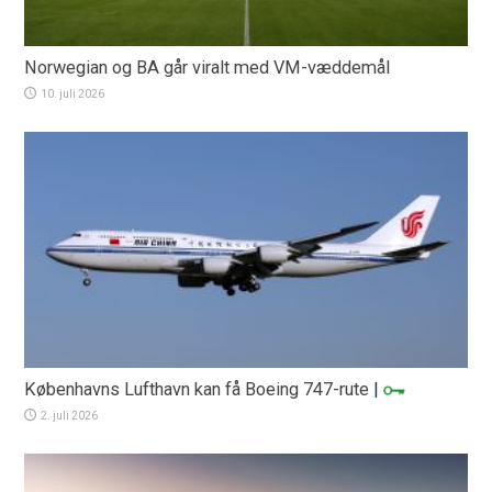
Norwegian og BA går viralt med VM-væddemål
10. juli 2026
Københavns Lufthavn kan få Boeing 747-rute
|
2. juli 2026