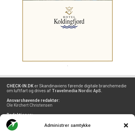
.
CHECK-IN.DK
er Skandinaviens førende digitale branchemedie
om luftfart og drives af
Travelmedia Nordic ApS.
Ansvarshavende redaktør:
Ole Kirchert Christensen
Redaktionen:
Christian Granhøj Skouboe
Henrik Baumgarten
Administrer samtykke
Danny Longhi Andreasen
Mathias Majlund Laursen