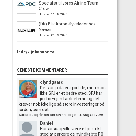
Specialist til vores Airline Team –
Crew
Udløber: 14.08.2026
(DK) Bliv Apron-flyveleder hos
Naviair
Udløber: 01.09.2026
Indryk jobannonce
SENESTE KOMMENTARER
olyndgaard
Det var jo da en giod ide, men mon
ikke SFJ er et bedre sted..SFJ har
jo i forvejen faciliteterne og det
kræver nok ikke lige så store investeringer på
jorden, som det...
Narsarsuaq får sin lufthavn tilbage
·
4. August 2026
Daniel
Narsarsuaq ville være et perfekt
sted at parkere de nyindkøbte P8