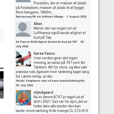
Poseidon, der er masser af plads
på forpladsen, masser af plads til at bygge
flere hangarer, 1800m...
Narsarsuaq får sin lufthavn tilbage
·
1. August 2026
Allan
Mener der var noget om at
Lufthansa også havde afgivet et
bud på Tap
Air France-KLM afgiver bindende bud på TAP
·
30.
July 2026
Søren Fønss
I min verden giver det ingen
mening, at satse på 747 som Air
Tankers. Alt for store, og ikke nær
præcise nok, ligesom hver tankning tager lang
tid. Læste netop, at der...
Nordic Seaplanes-ejer vil have brandslukningsfly
·
30. July 2026
olyndgaard
Nu er denne B747 jo taget ud af
drift i 2021. Det var for dyrt,,det er
heller ikke alle steder den kan
lande..imod sætning til de mange CL 215/415