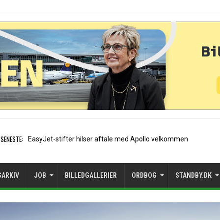
SENESTE:
Air France etablerer A320-
SARKIV
JOB
BILLEDGALLERIER
ORDBOG
STANDBY.DK