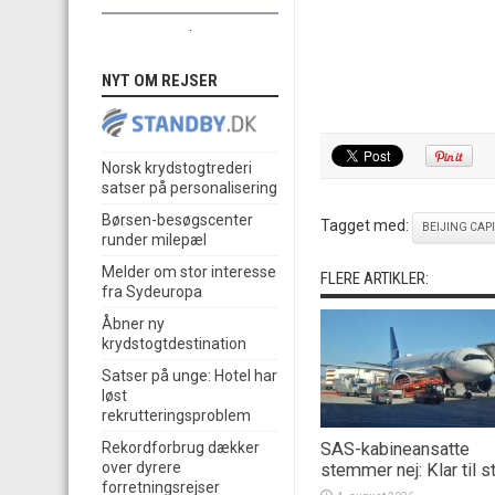
.
NYT OM REJSER
Norsk krydstogtrederi
satser på personalisering
Børsen-besøgscenter
Tagget med:
BEIJING CAP
runder milepæl
Melder om stor interesse
FLERE ARTIKLER:
fra Sydeuropa
Åbner ny
krydstogtdestination
Satser på unge: Hotel har
løst
rekrutteringsproblem
SAS-kabineansatte
Rekordforbrug dækker
over dyrere
stemmer nej: Klar til s
forretningsrejser