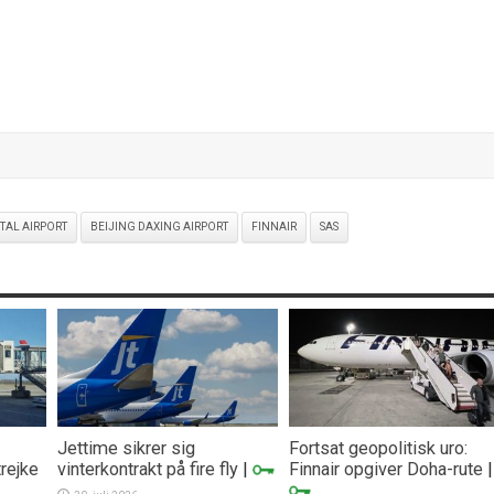
ITAL AIRPORT
BEIJING DAXING AIRPORT
FINNAIR
SAS
Jettime sikrer sig
Fortsat geopolitisk uro:
trejke
vinterkontrakt på fire fly
|
Finnair opgiver Doha-rute
|