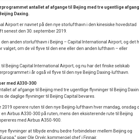
terprogrammet antallet af afgange til Bejing med tre ugentlige afgan
 Beijing Daxing.
nal Airport er navnet på den nye storlufthavn i den kinesiske hovedstad
rift senest den 30. september 2019.
den anden storlufthavn i Beijing – Capital International Airport, og det 
or valget, om de vil flyve til den ene eller den anden lufthavn – eller
t til Beijing Capital International Airport, og nu har det finske selskab
erprogrammet i år også vil flyve til den nye Beijing Daxing-lufthavn.
lser med A330-300
tallet af afgange til Beijing med tre ugentlige flyvninger til Beijing Daxi
s de daglige flyvninger til Beijing Capital bevares.
er 2019 operere ruten til den nye Beijing-lufthavn hver mandag, onsdag 
 en Airbus A330-300 på ruten, mens den eksisterende rute til Beijing
g opereres med Airbus A350-900.
 nye flyvninger at tilbyde endnu bedre forbindelser mellem Beijing og
Europa,” siger Ole Orvér, kommerciel chef i Finnair.