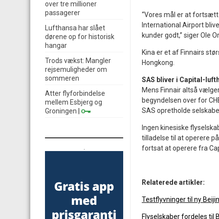
over tre millioner
passagerer
“Vores mål er at fortsætt
International Airport blive
Lufthansa har slået
kunder godt,” siger Ole Or
dørene op for historisk
hangar
Kina er et af Finnairs stø
Trods vækst: Mangler
Hongkong.
rejsemuligheder om
sommeren
SAS bliver i Capital-luf
Mens Finnair altså vælger
Atter flyforbindelse
begyndelsen over for CHEC
mellem Esbjerg og
SAS opretholde selskabet
Groningen
|
Ingen kinesiske flyselska
tilladelse til at operere
.
fortsat at operere fra Cap
Relaterede artikler:
Testflyvninger til ny Beij
Flyselskaber fordeles til 