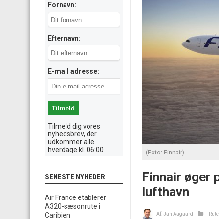
Fornavn:
Efternavn:
E-mail adresse:
Tilmeld dig vores
nyhedsbrev, der
udkommer alle
hverdage kl. 06:00
(Foto: Finnair)
Finnair øger 
SENESTE NYHEDER
lufthavn
Air France etablerer
A320-sæsonrute i
Caribien
Af:
Jan Aagaard
i
Rute