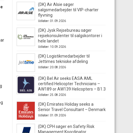
(DK) Air Alsie søger
ge
salgsmedarbejder til VIP-charter
flyvning
Udløber: 01.09.2026
(DK) Jysk Rejsebureau søger
rejsekonsulenter til salgskontorer i
har
hele landet
Udløber: 10.09.2026
(DK) Logistikmedarbejder til
Jettimes tekniske afdeling
Udløber: 20.08.2026
(DK) Bel Air seeks EASA AML
certified Helicopter Technicians –
ng
AW189 or AW139 Helicopters – B1.3
Udløber: 25.08.2026
og
(DK) Emirates Holiday seeks a
Senior Travel Consultant – Denmark
Udløber: 01.09.2026
(DK) CPH søger en Safety Risk
Management Koordinator