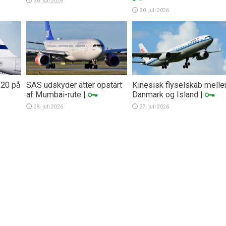
30. juli 2026
30. juli 2026
320 på
SAS udskyder atter opstart
Kinesisk flyselskab mell
af Mumbai-rute
|
Danmark og Island
|
28. juli 2026
27. juli 2026