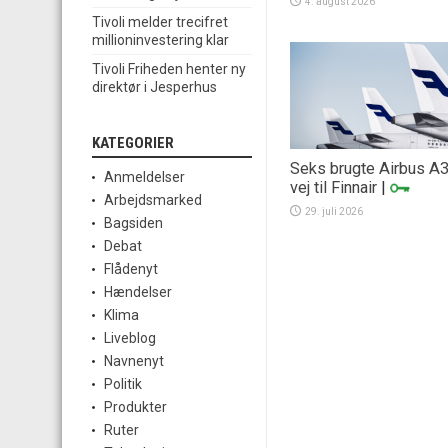
4. august 2026
Tivoli melder trecifret
millioninvestering klar
Tivoli Friheden henter ny
direktør i Jesperhus
KATEGORIER
Seks brugte Airbus A
Anmeldelser
vej til Finnair
|
Arbejdsmarked
29. juli 2026
Bagsiden
Debat
Flådenyt
Hændelser
Klima
Liveblog
Navnenyt
Politik
Produkter
Ruter