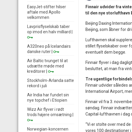
EasyJet-stifter hilser
Finnair udvider fra vin
aftale med Apollo
til den nye storlufthavn
velkommen
Beijing Daxing Internatio
Lavprisflyselskab taber
Beijing, som åbner for d
op imod en halv milliard
|
Lufthavnen skal supplere 
stillet flyselskaber over f
A320neo på Icelandairs
danske ruter
|
eventuelt dem begge.
Air Baltic tvunget til at
Finnair flyver i dag daglig
udsætte møde med
besluttet, at man fra vint
kreditorer
|
Tre ugentlige forbinde
Stockholm-Arlanda satte
Finnair udvider således an
rekord i juli
International Airport, men
Air India har fundet sin
nye topchef i Etiopien
Finnair vil fra 3. novemb
søndag. Finnair indsætter
Wizz Air flyver i rødt
Capital-lufthavnen i da
trods højere omsætning
|
“Vi er stolte over med de
Norwegian-koncernen
vores 100 destinationer i 