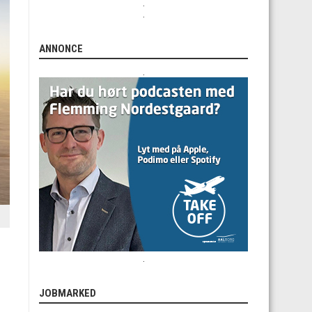
.
.
ANNONCE
.
.
JOBMARKED