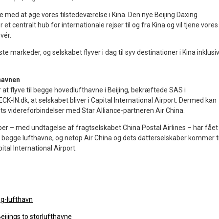
e med at øge vores tilstedeværelse i Kina. Den nye Beijing Daxing
r et centralt hub for internationale rejser til og fra Kina og vil tjene vores
vér.
rste markeder, og selskabet flyver i dag til syv destinationer i Kina inklusi
thavnen
 at flyve til begge hovedlufthavne i Beijing, bekræftede SAS i
K-IN.dk, at selskabet bliver i Capital International Airport. Dermed kan
s videreforbindelser med Star Alliance-partneren Air China.
ber – med undtagelse af fragtselskabet China Postal Airlines – har fået
 på begge lufthavne, og netop Air China og dets datterselskaber kommer ti
ital International Airport.
ing-lufthavn
Beijings to storlufthavne