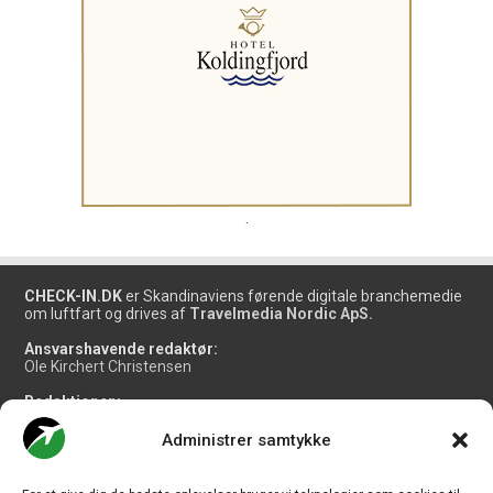
.
CHECK-IN.DK
er Skandinaviens førende digitale branchemedie
om luftfart og drives af
Travelmedia Nordic ApS.
Ansvarshavende redaktør:
Ole Kirchert Christensen
Redaktionen:
Christian Granhøj Skouboe
Henrik Baumgarten
Administrer samtykke
Danny Longhi Andreasen
Mathias Majlund Laursen