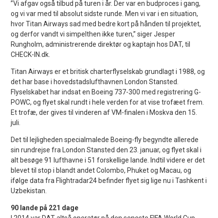
”Vi afgav også tilbud på turen i år. Der var en budproces i gang,
og vi var med til absolut sidste runde. Men vi var i en situation,
hvor Titan Airways sad med bedre kort på hånden til projektet,
og derfor vandt vi simpelthen ikke turen,” siger Jesper
Rungholm, administrerende direktør og kaptajn hos DAT, til
CHECK-IN.dk.
Titan Airways er et britisk charterflyselskab grundlagt i 1988, og
det har base i hovedstadslufthavnen London Stansted.
Flyselskabet har indsat en Boeing 737-300 med registrering G-
POWC, og flyet skal rundt i hele verden for at vise trofæet frem.
Et trofæ, der gives til vinderen af VM-finalen i Moskva den 15.
juli.
Det til lejligheden specialmalede Boeing-fly begyndte allerede
sin rundrejse fra London Stansted den 23. januar, og flyet skal i
alt besøge 91 lufthavne i 51 forskellige lande. Indtil videre er det
blevet til stop i blandt andet Colombo, Phuket og Macau, og
ifølge data fra Flightradar24 befinder flyet sig lige nu i Tashkent i
Uzbekistan.
90 lande på 221 dage
I 2014 var DAT altså operatør på den seneste FIFA World Cup