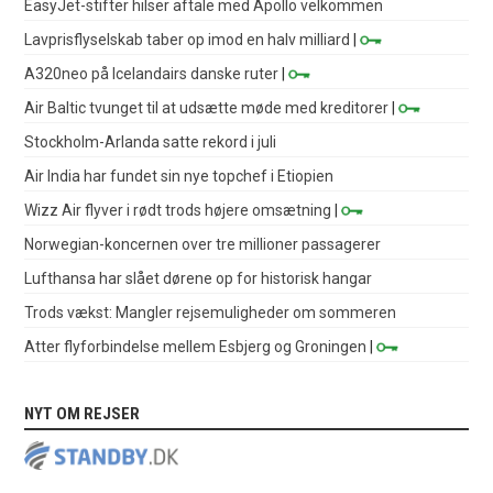
EasyJet-stifter hilser aftale med Apollo velkommen
Lavprisflyselskab taber op imod en halv milliard
|
A320neo på Icelandairs danske ruter
|
Air Baltic tvunget til at udsætte møde med kreditorer
|
Stockholm-Arlanda satte rekord i juli
Air India har fundet sin nye topchef i Etiopien
Wizz Air flyver i rødt trods højere omsætning
|
Norwegian-koncernen over tre millioner passagerer
Lufthansa har slået dørene op for historisk hangar
Trods vækst: Mangler rejsemuligheder om sommeren
Atter flyforbindelse mellem Esbjerg og Groningen
|
NYT OM REJSER