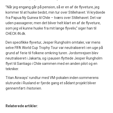
”Når jeg engang går på pension, så er en af de flyveture, jeg
kommer til at huske bedst, min tur over Stillehavet. Vi krydsede
fra Papua Ny Guinea til Chile – tværs over Stillehavet. Det var
uden passagerer, men det bliver helt klart en af de flyveture,
som jeg vil kunne huske fra mit lange flyveliv,” siger han til
CHECK-IN.dk.
Den specifikke flyvetur, Jesper Rungholm omtaler, var mens
selve FIFA World Cup Trophy Tour var neutraliseret i en uge på
grund af ferie til folkene omkring turen. Jordomrejsen blev
neutraliseret i Jakarta, og i pausen flyttede Jesper Rungholm
flyet til Santiago i Chile sammen med en anden pilot og en
tekniker.
Titan Airways’ rundtur med VM-pokalen inden sommerens
slutrunde i Rusland er fjerde gang et sådant projekt bliver
gennemført i historien.
Relaterede artikler: