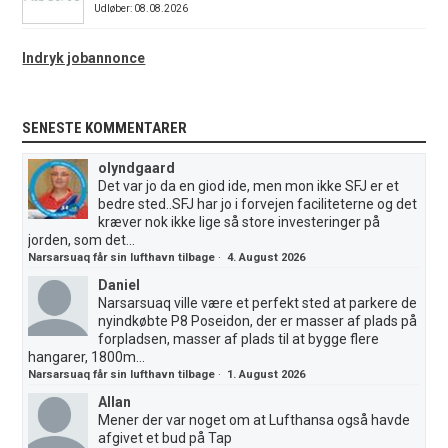
Udløber: 08.08.2026
Indryk jobannonce
SENESTE KOMMENTARER
olyndgaard
Det var jo da en giod ide, men mon ikke SFJ er et
bedre sted..SFJ har jo i forvejen faciliteterne og det
kræver nok ikke lige så store investeringer på
jorden, som det...
Narsarsuaq får sin lufthavn tilbage
·
4. August 2026
Daniel
Narsarsuaq ville være et perfekt sted at parkere de
nyindkøbte P8 Poseidon, der er masser af plads på
forpladsen, masser af plads til at bygge flere
hangarer, 1800m...
Narsarsuaq får sin lufthavn tilbage
·
1. August 2026
Allan
Mener der var noget om at Lufthansa også havde
afgivet et bud på Tap