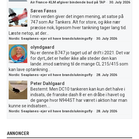
Air France-KLM afgiver bindende bud på TAP
·
30. July 2026
Søren Fønss
I min verden giver det ingen mening, at satse på
747 som Air Tankers. Alt for store, og ikke nær
præcise nok, ligesom hver tankning tager lang tid.
Læste netop, at der...
Nordic Seaplanes-ejer vil have brandslukningsfly
·
30. July 2026
olyndgaard
Nu er denne B747 jo taget ud af drift i 2021. Det var
for dyrt,,det er heller ikke alle steder den kan
lande..imod sætning til de mange CL 215/415 som
kan lave optankning...
Nordic Seaplanes-ejer vil have brandslukningsfly
·
28. July 2026
Peter Dahlgaard
Bestemt. Men DC10 tankeren kan kun det halve i
indsats, de franske dash 8 er en dråbe i havet og
de gange hvor N944ST har været i aktion har man
kunne se indsatsen....
Nordic Seaplanes-ejer vil have brandslukningsfly
·
28. July 2026
ANNONCER