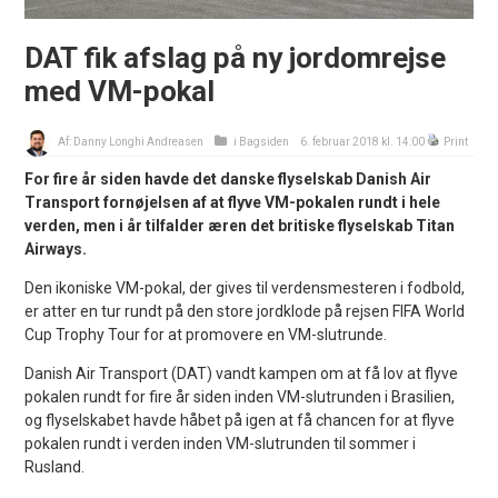
DAT fik afslag på ny jordomrejse
med VM-pokal
Af:
Danny Longhi Andreasen
i
Bagsiden
6. februar 2018 kl. 14:00
Print
For fire år siden havde det danske flyselskab Danish Air
Transport fornøjelsen af at flyve VM-pokalen rundt i hele
verden, men i år tilfalder æren det britiske flyselskab Titan
Airways.
Den ikoniske VM-pokal, der gives til verdensmesteren i fodbold,
er atter en tur rundt på den store jordklode på rejsen FIFA World
Cup Trophy Tour for at promovere en VM-slutrunde.
Danish Air Transport (DAT) vandt kampen om at få lov at flyve
pokalen rundt for fire år siden inden VM-slutrunden i Brasilien,
og flyselskabet havde håbet på igen at få chancen for at flyve
pokalen rundt i verden inden VM-slutrunden til sommer i
Rusland.