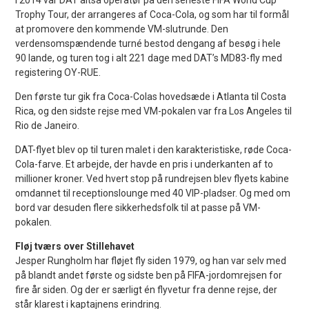
Trophy Tour, der arrangeres af Coca-Cola, og som har til formål
at promovere den kommende VM-slutrunde. Den
verdensomspændende turné bestod dengang af besøg i hele
90 lande, og turen tog i alt 221 dage med DAT’s MD83-fly med
registering OY-RUE.
Den første tur gik fra Coca-Colas hovedsæde i Atlanta til Costa
Rica, og den sidste rejse med VM-pokalen var fra Los Angeles til
Rio de Janeiro.
DAT-flyet blev op til turen malet i den karakteristiske, røde Coca-
Cola-farve. Et arbejde, der havde en pris i underkanten af to
millioner kroner. Ved hvert stop på rundrejsen blev flyets kabine
omdannet til receptionslounge med 40 VIP-pladser. Og med om
bord var desuden flere sikkerhedsfolk til at passe på VM-
pokalen.
Fløj tværs over Stillehavet
Jesper Rungholm har fløjet fly siden 1979, og han var selv med
på blandt andet første og sidste ben på FIFA-jordomrejsen for
fire år siden. Og der er særligt én flyvetur fra denne rejse, der
står klarest i kaptajnens erindring.