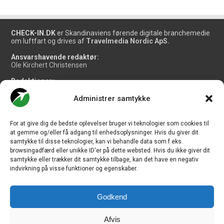
CHECK-IN.DK
er Skandinaviens førende digitale branchemedie
om luftfart og drives af
Travelmedia Nordic ApS.
Ansvarshavende redaktør:
Ole Kirchert Christensen
Redaktionen:
Christian Granhøj Skouboe
Henrik Baumgarten
Administrer samtykke
Danny Longhi Andreasen
Mathias Majlund Laursen
For at give dig de bedste oplevelser bruger vi teknologier som cookies til
Salg og jobannoncer:
at gemme og/eller få adgang til enhedsoplysninger. Hvis du giver dit
salg@travelmedianordic.com
samtykke til disse teknologier, kan vi behandle data som f.eks.
browsingadfærd eller unikke ID'er på dette websted. Hvis du ikke giver dit
samtykke eller trækker dit samtykke tilbage, kan det have en negativ
Vi tager ansvar for indholdet og er tilmeldt
indvirkning på visse funktioner og egenskaber.
Godkend
Siden er udviklet af
JHV Media Consult.
Afvis