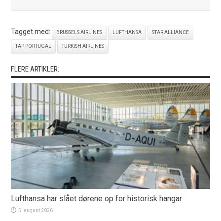
Tagget med:
BRUSSELS AIRLINES
LUFTHANSA
STAR ALLIANCE
TAP PORTUGAL
TURKISH AIRLINES
FLERE ARTIKLER:
Lufthansa har slået dørene op for historisk hangar
5. august 2026