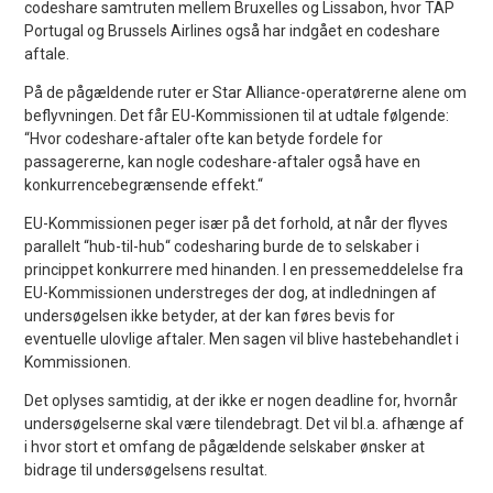
codeshare samtruten mellem Bruxelles og Lissabon, hvor TAP
Portugal og Brussels Airlines også har indgået en codeshare
aftale.
På de pågældende ruter er Star Alliance-operatørerne alene om
beflyvningen. Det får EU-Kommissionen til at udtale følgende:
“Hvor codeshare-aftaler ofte kan betyde fordele for
passagererne, kan nogle codeshare-aftaler også have en
konkurrencebegrænsende effekt.“
EU-Kommissionen peger især på det forhold, at når der flyves
parallelt “hub-til-hub“ codesharing burde de to selskaber i
princippet konkurrere med hinanden. I en pressemeddelelse fra
EU-Kommissionen understreges der dog, at indledningen af
undersøgelsen ikke betyder, at der kan føres bevis for
eventuelle ulovlige aftaler. Men sagen vil blive hastebehandlet i
Kommissionen.
Det oplyses samtidig, at der ikke er nogen deadline for, hvornår
undersøgelserne skal være tilendebragt. Det vil bl.a. afhænge af
i hvor stort et omfang de pågældende selskaber ønsker at
bidrage til undersøgelsens resultat.