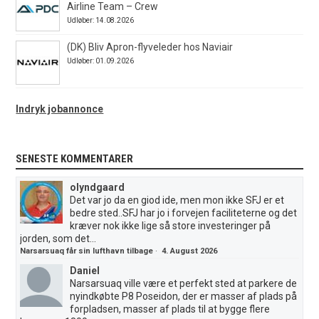
Airline Team – Crew
Udløber: 14.08.2026
(DK) Bliv Apron-flyveleder hos Naviair
Udløber: 01.09.2026
Indryk jobannonce
SENESTE KOMMENTARER
olyndgaard
Det var jo da en giod ide, men mon ikke SFJ er et
bedre sted..SFJ har jo i forvejen faciliteterne og det
kræver nok ikke lige så store investeringer på
jorden, som det...
Narsarsuaq får sin lufthavn tilbage
·
4. August 2026
Daniel
Narsarsuaq ville være et perfekt sted at parkere de
nyindkøbte P8 Poseidon, der er masser af plads på
forpladsen, masser af plads til at bygge flere