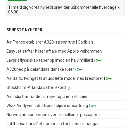
Tilmeld dig vores nyhedsbrev, der udkommer alle hverdage kl.
06:00
SENESTE NYHEDER
Air France etablerer A320-sæsonrute i Caribien
EasyJet-stifter hilser aftale med Apollo velkommen
Lavprisflyselskab taber op imod en halv milliard
|
A320neo på Icelandairs danske ruter
|
Air Baltic tvunget til at udsætte møde med kreditorer
|
Stockholm-Arlanda satte rekord i juli
Air India har fundet sin nye topchef i Etiopien
Wizz Air flyver i rødt trods højere omsætning
|
Norwegian-koncernen over tre millioner passagerer
Lufthansa har slået dørene op for historisk hangar