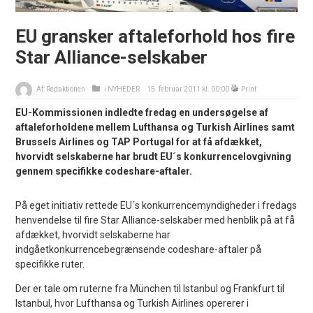
EU gransker aftaleforhold hos fire
Star Alliance-selskaber
Af:
Redaktionen
i
NYHEDER
15. februar 2011 kl. 00:00
Print
EU-Kommissionen indledte fredag en undersøgelse af
aftaleforholdene mellem Lufthansa og Turkish Airlines samt
Brussels Airlines og TAP Portugal for at få afdækket,
hvorvidt selskaberne har brudt EU´s konkurrencelovgivning
gennem specifikke codeshare-aftaler.
På eget initiativ rettede EU´s konkurrencemyndigheder i fredags
henvendelse til fire Star Alliance-selskaber med henblik på at få
afdækket, hvorvidt selskaberne har
indgåetkonkurrencebegrænsende codeshare-aftaler på
specifikke ruter.
Der er tale om ruterne fra München til Istanbul og Frankfurt til
Istanbul, hvor Lufthansa og Turkish Airlines opererer i