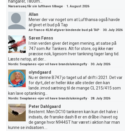
hangarer, 1800m...
Narsarsuaq får sin lufthavn tilbage
·
1. August 2026
Allan
Mener der var noget om at Lufthansa også havde
afgivet et bud på Tap
Air France-KLM afgiver bindende bud på TAP
·
30. July 2026
Søren Fønss
I min verden giver det ingen mening, at satse på
747 som Air Tankers. Alt for store, og ikke nær
præcise nok, ligesom hver tankning tager lang tid.
Læste netop, at der...
Nordic Seaplanes-ejer vil have brandslukningsfly
·
30. July 2026
olyndgaard
Nu er denne B747 jo taget ud af drift i 2021. Det var
for dyrt,,det er heller ikke alle steder den kan
lande..imod sætning til de mange CL 215/415 som
kan lave optankning...
Nordic Seaplanes-ejer vil have brandslukningsfly
·
28. July 2026
Peter Dahlgaard
Bestemt. Men DC10 tankeren kan kun det halve i
indsats, de franske dash 8 er en dråbe i havet og
de gange hvor N944ST har været i aktion har man
kunne se indsatsen....