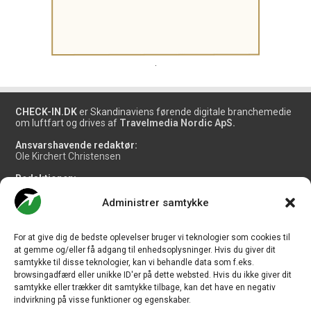
.
CHECK-IN.DK
er Skandinaviens førende digitale branchemedie
om luftfart og drives af
Travelmedia Nordic ApS.
Ansvarshavende redaktør:
Ole Kirchert Christensen
Redaktionen:
Christian Granhøj Skouboe
Henrik Baumgarten
Administrer samtykke
Danny Longhi Andreasen
Mathias Majlund Laursen
For at give dig de bedste oplevelser bruger vi teknologier som cookies til
Salg og jobannoncer:
at gemme og/eller få adgang til enhedsoplysninger. Hvis du giver dit
salg@travelmedianordic.com
samtykke til disse teknologier, kan vi behandle data som f.eks.
browsingadfærd eller unikke ID'er på dette websted. Hvis du ikke giver dit
samtykke eller trækker dit samtykke tilbage, kan det have en negativ
Vi tager ansvar for indholdet og er tilmeldt
indvirkning på visse funktioner og egenskaber.