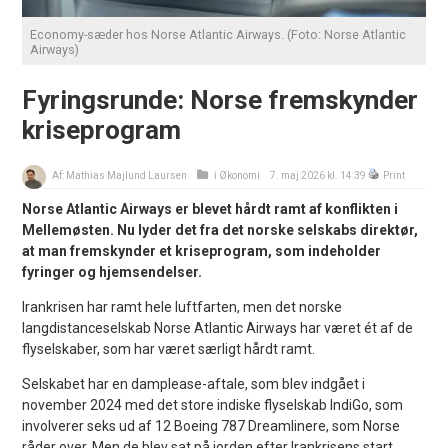
Economy-sæder hos Norse Atlantic Airways. (Foto: Norse Atlantic
Airways)
Fyringsrunde: Norse fremskynder
kriseprogram
Af:
Mathias Majlund Laursen
i
Økonomi
7. maj 2026 kl. 14:39
Print
Norse Atlantic Airways er blevet hårdt ramt af konflikten i
Mellemøsten. Nu lyder det fra det norske selskabs direktør,
at man fremskynder et kriseprogram, som indeholder
fyringer og hjemsendelser.
Irankrisen har ramt hele luftfarten, men det norske
langdistanceselskab Norse Atlantic Airways har været ét af de
flyselskaber, som har været særligt hårdt ramt.
Selskabet har en damplease-aftale, som blev indgået i
november 2024 med det store indiske flyselskab IndiGo, som
involverer seks ud af 12 Boeing 787 Dreamlinere, som Norse
råder over. Men de blev sat på jorden efter Irankrisens start,