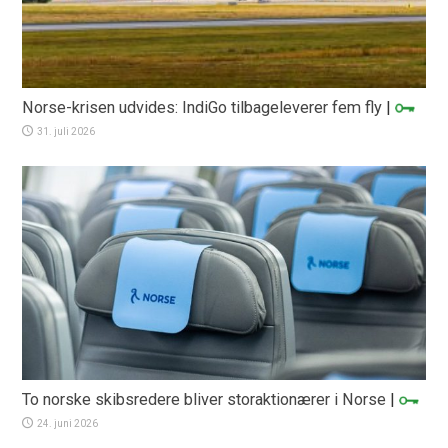
Norse-krisen udvides: IndiGo tilbageleverer fem fly
|
31. juli 2026
To norske skibsredere bliver storaktionærer i Norse
|
24. juni 2026