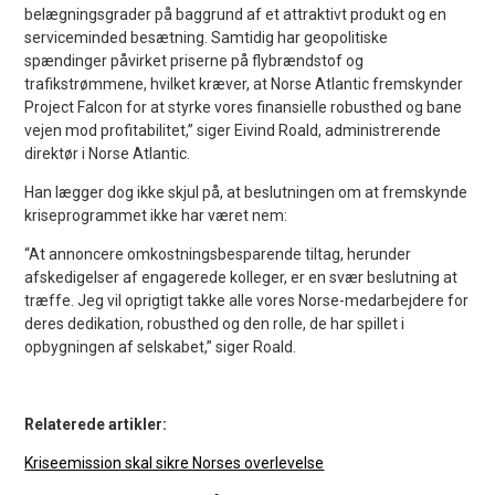
belægningsgrader på baggrund af et attraktivt produkt og en
serviceminded besætning. Samtidig har geopolitiske
spændinger påvirket priserne på flybrændstof og
trafikstrømmene, hvilket kræver, at Norse Atlantic fremskynder
Project Falcon for at styrke vores finansielle robusthed og bane
vejen mod profitabilitet,” siger Eivind Roald, administrerende
direktør i Norse Atlantic.
Han lægger dog ikke skjul på, at beslutningen om at fremskynde
kriseprogrammet ikke har været nem:
“At annoncere omkostningsbesparende tiltag, herunder
afskedigelser af engagerede kolleger, er en svær beslutning at
træffe. Jeg vil oprigtigt takke alle vores Norse-medarbejdere for
deres dedikation, robusthed og den rolle, de har spillet i
opbygningen af selskabet,” siger Roald.
Relaterede artikler:
Kriseemission skal sikre Norses overlevelse