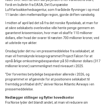
fordi en bulletin fra EASA, Det Europæiske
Luftfartssikkerhedsagentur, som frarådede flyvninger i op mod
11 lande i den mellemøstlige region, gjorde driften vanskelig.
I midten af april lød det så fra det norske flyselskab, at man for
at sikre selskabets overlevelse ville hente penge gennem en
garanteret kriseemission, hvor man vil skaffe 110 millioner
dollars, eller hvad der svarer til næsten 700 millioner kroner, ved
at udstede nye aktier.
Onsdag lyder det nu i en pressemeddelelse fra selskabet, at
man vil fremskynde kriseprogrammet Project Falcon for at
opnå årlige omkostningsbesparelser på 50 millioner dollars (317
millioner kroner) sammenlignet med niveauet i 2025.
”Der forventes betydelige besparelser allerede i 2026, og
programmet er afgørende for at positionere selskabet til
fremtidig profitabel drift,” skriver Norse Atlantic Airways i en
pressemeddelelse.
Nedlægger stillinger og flytter hovedkontor
Fra Norse lyder det blandt andet, at man vil reducere sin