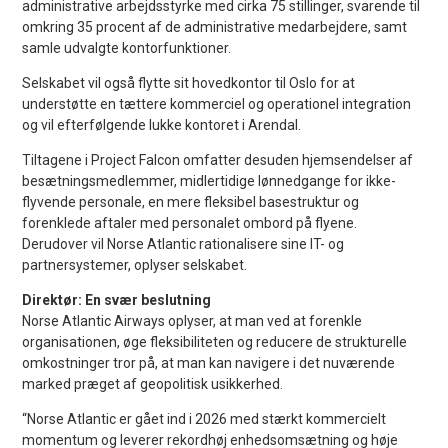
administrative arbejdsstyrke med cirka 75 stillinger, svarende til
omkring 35 procent af de administrative medarbejdere, samt
samle udvalgte kontorfunktioner.
Selskabet vil også flytte sit hovedkontor til Oslo for at
understøtte en tættere kommerciel og operationel integration
og vil efterfølgende lukke kontoret i Arendal.
Tiltagene i Project Falcon omfatter desuden hjemsendelser af
besætningsmedlemmer, midlertidige lønnedgange for ikke-
flyvende personale, en mere fleksibel basestruktur og
forenklede aftaler med personalet ombord på flyene.
Derudover vil Norse Atlantic rationalisere sine IT- og
partnersystemer, oplyser selskabet.
Direktør: En svær beslutning
Norse Atlantic Airways oplyser, at man ved at forenkle
organisationen, øge fleksibiliteten og reducere de strukturelle
omkostninger tror på, at man kan navigere i det nuværende
marked præget af geopolitisk usikkerhed.
“Norse Atlantic er gået ind i 2026 med stærkt kommercielt
momentum og leverer rekordhøj enhedsomsætning og høje