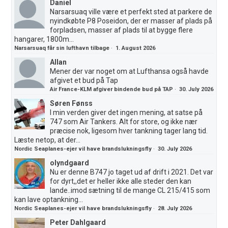
Daniel
Narsarsuaq ville være et perfekt sted at parkere de
nyindkøbte P8 Poseidon, der er masser af plads på
forpladsen, masser af plads til at bygge flere
hangarer, 1800m...
Narsarsuaq får sin lufthavn tilbage
·
1. August 2026
Allan
Mener der var noget om at Lufthansa også havde
afgivet et bud på Tap
Air France-KLM afgiver bindende bud på TAP
·
30. July 2026
Søren Fønss
I min verden giver det ingen mening, at satse på
747 som Air Tankers. Alt for store, og ikke nær
præcise nok, ligesom hver tankning tager lang tid.
Læste netop, at der...
Nordic Seaplanes-ejer vil have brandslukningsfly
·
30. July 2026
olyndgaard
Nu er denne B747 jo taget ud af drift i 2021. Det var
for dyrt,,det er heller ikke alle steder den kan
lande..imod sætning til de mange CL 215/415 som
kan lave optankning...
Nordic Seaplanes-ejer vil have brandslukningsfly
·
28. July 2026
Peter Dahlgaard