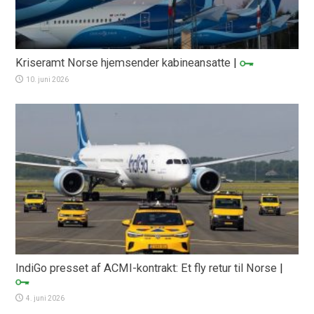
Kriseramt Norse hjemsender kabineansatte
|
10. juni 2026
IndiGo presset af ACMI-kontrakt: Et fly retur til Norse
|
4. juni 2026