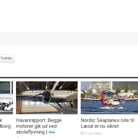
FTHAVN
k:
Havarirapport: Begge
Nordic Seaplanes rute til
lborg
motorer gik ud ved
Læsø er nu sikret
skoleflyvning
|
3. juli 2026