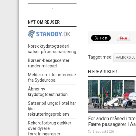
.
NYT OM REJSER
Norsk krydstogtrederi
satser på personalisering
Tagget med:
AALBORG LU
Børsen-besøgscenter
runder milepæl
FLERE ARTIKLER:
Melder om stor interesse
fra Sydeuropa
Åbner ny
krydstogtdestination
Satser på unge: Hotel har
løst
rekrutteringsproblem
For anden måned i træ
Rekordforbrug dækker
Færre passagerer i Aa
over dyrere
3. august 2026
forretningsrejser