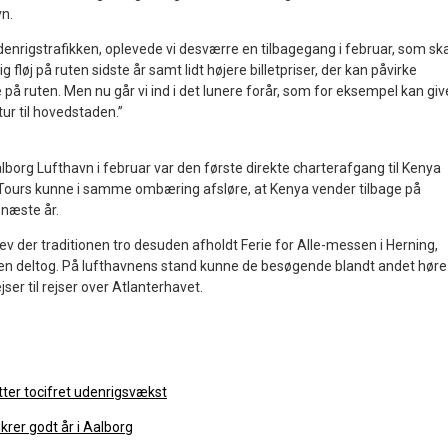
vn.
denrigstrafikken, oplevede vi desværre en tilbagegang i februar, som ska
ig fløj på ruten sidste år samt lidt højere billetpriser, der kan påvirke
e på ruten. Men nu går vi ind i det lunere forår, som for eksempel kan giv
ur til hovedstaden.”
lborg Lufthavn i februar var den første direkte charterafgang til Kenya
Tours kunne i samme ombæring afsløre, at Kenya vender tilbage på
næste år.
ev der traditionen tro desuden afholdt Ferie for Alle-messen i Herning,
en deltog. På lufthavnens stand kunne de besøgende blandt andet høre
ser til rejser over Atlanterhavet.
ter tocifret udenrigsvækst
krer godt år i Aalborg