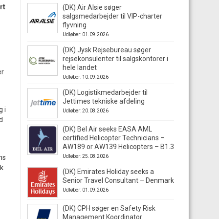
rt
(DK) Air Alsie søger
salgsmedarbejder til VIP-charter
flyvning
Udløber: 01.09.2026
(DK) Jysk Rejsebureau søger
rejsekonsulenter til salgskontorer i
hele landet
er
Udløber: 10.09.2026
(DK) Logistikmedarbejder til
Jettimes tekniske afdeling
 i
Udløber: 20.08.2026
d
(DK) Bel Air seeks EASA AML
certified Helicopter Technicians –
AW189 or AW139 Helicopters – B1.3
ns
Udløber: 25.08.2026
rk
(DK) Emirates Holiday seeks a
Senior Travel Consultant – Denmark
Udløber: 01.09.2026
(DK) CPH søger en Safety Risk
Management Koordinator