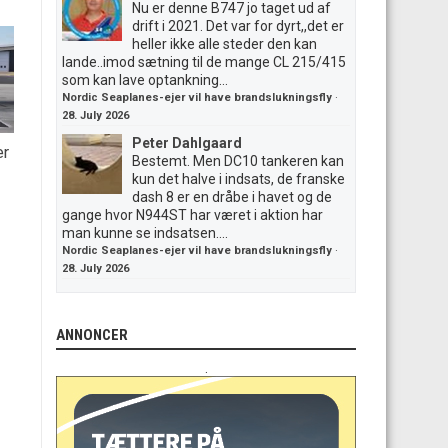
Nu er denne B747 jo taget ud af
drift i 2021. Det var for dyrt,,det er
heller ikke alle steder den kan
lande..imod sætning til de mange CL 215/415
som kan lave optankning...
Nordic Seaplanes-ejer vil have brandslukningsfly
·
28. July 2026
Peter Dahlgaard
er
Bestemt. Men DC10 tankeren kan
kun det halve i indsats, de franske
dash 8 er en dråbe i havet og de
gange hvor N944ST har været i aktion har
man kunne se indsatsen....
Nordic Seaplanes-ejer vil have brandslukningsfly
·
28. July 2026
ANNONCER
.