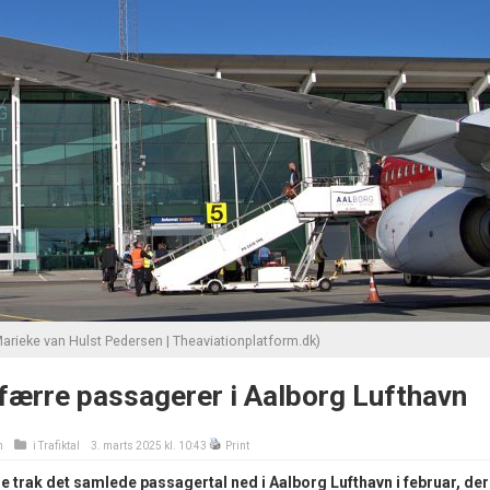
arieke van Hulst Pedersen | Theaviationplatform.dk)
færre passagerer i Aalborg Lufthavn
n
i
Trafiktal
3. marts 2025 kl. 10:43
Print
 trak det samlede passagertal ned i Aalborg Lufthavn i februar, der