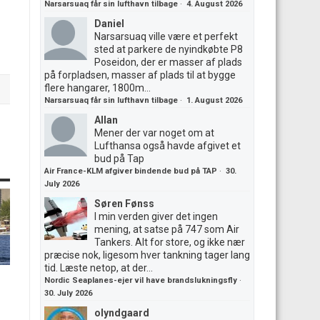
Narsarsuaq får sin lufthavn tilbage
·
4. August 2026
Daniel
Narsarsuaq ville være et perfekt
sted at parkere de nyindkøbte P8
Poseidon, der er masser af plads
på forpladsen, masser af plads til at bygge
flere hangarer, 1800m...
Narsarsuaq får sin lufthavn tilbage
·
1. August 2026
Allan
Mener der var noget om at
Lufthansa også havde afgivet et
bud på Tap
Air France-KLM afgiver bindende bud på TAP
·
30.
July 2026
Søren Fønss
I min verden giver det ingen
mening, at satse på 747 som Air
Tankers. Alt for store, og ikke nær
præcise nok, ligesom hver tankning tager lang
tid. Læste netop, at der...
Nordic Seaplanes-ejer vil have brandslukningsfly
·
30. July 2026
olyndgaard