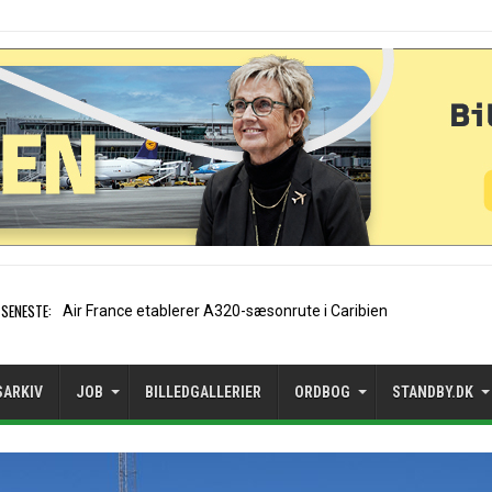
SENESTE:
EasyJet-stifter hilser aftal
SARKIV
JOB
BILLEDGALLERIER
ORDBOG
STANDBY.DK