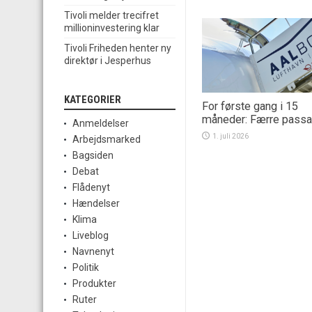
Tivoli melder trecifret
millioninvestering klar
Tivoli Friheden henter ny
direktør i Jesperhus
KATEGORIER
For første gang i 15
måneder: Færre passa
Anmeldelser
1. juli 2026
Arbejdsmarked
Bagsiden
Debat
Flådenyt
Hændelser
Klima
Liveblog
Navnenyt
Politik
Produkter
Ruter