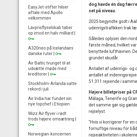
dog havde én dag færre
EasyJet-stifter hilser
set på niveau.
aftale med Apollo
velkommen
2025 begyndte godt i Aal
Lavprisflyselskab taber
udenrigstrafikken trak læ
op imod en halv milliard
|
Således oplyser den nordj
første måned, hvilket va
A320neo på Icelandairs
benyttede lufthavnen. Det
danske ruter
|
grundet skudår.
Air Baltic tvunget til at
udsætte møde med
Antallet af udenrigs- og
kreditorer
|
antallet af indenrigsrejse
51.311 rejsende i samme 
Stockholm-Arlanda satte
rekord i juli
Højere billetpriser på 
Air India har fundet sin
Málaga, Tenerife og Gran
nye topchef i Etiopien
det samme gør sig gælde
rejselyst.
Wizz Air flyver i rødt
trods højere omsætning
|
”Hvis vi korrigerer for en
fornuftige niveau for båd
Norwegian-koncernen
rejseaktiviteten i skoler