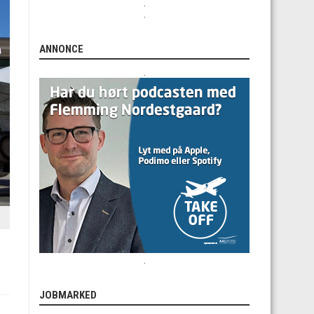
.
.
ANNONCE
.
.
JOBMARKED