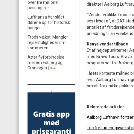
over tre millioner
direktør i Aalborg Luftha
passagerer
”Vender vi blikket mod in
Lufthansa har slået
ses i lyset af, at DAT stad
dørene op for historisk
antallet af fritidsrejsend
hangar
anledning til en weekendt
Trods vækst: Mangler
rejsemuligheder om
Kenya vender tilbage
sommeren
Et af højdepunkterne i Aa
med Bravo Tours. Bravo 
Atter flyforbindelse
mellem Esbjerg og
programmet fra Aalborg 
Groningen
|
I årets korteste måned bl
hvor Aalborg Lufthavn ig
om alt fra unikke pakkerej
.
Relaterede artikler:
Aalborg Lufthavn fortsæt
Tocifret udenrigsvækst si