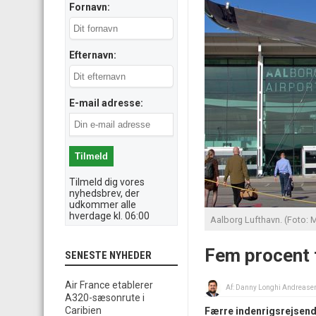
Fornavn:
Efternavn:
E-mail adresse:
Tilmeld dig vores
nyhedsbrev, der
udkommer alle
hverdage kl. 06:00
Aalborg Lufthavn. (Foto: M
Fem procent 
SENESTE NYHEDER
Air France etablerer
Af:
Danny Longhi Andrease
A320-sæsonrute i
Caribien
Færre indenrigsrejsende