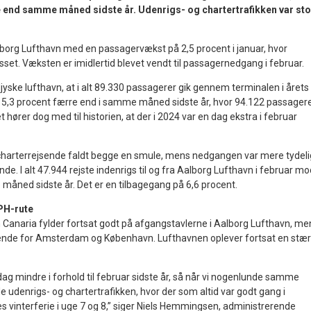
 end samme måned sidste år. Udenrigs- og chartertrafikken var sto
borg Lufthavn med en passagervækst på 2,5 procent i januar, hvor
sset. Væksten er imidlertid blevet vendt til passagernedgang i februar.
yske lufthavn, at i alt 89.330 passagerer gik gennem terminalen i årets
r 5,3 procent færre end i samme måned sidste år, hvor 94.122 passager
 hører dog med til historien, at der i 2024 var en dag ekstra i februar
 charterrejsende faldt begge en smule, mens nedgangen var mere tydelig
nde. I alt 47.944 rejste indenrigs til og fra Aalborg Lufthavn i februar mo
måned sidste år. Det er en tilbagegang på 6,6 procent.
CPH-rute
 Canaria fylder fortsat godt på afgangstavlerne i Aalborg Lufthavn, me
nde for Amsterdam og København. Lufthavnen oplever fortsat en stæ
 dag mindre i forhold til februar sidste år, så når vi nogenlunde samme
e udenrigs- og chartertrafikken, hvor der som altid var godt gang i
nes vinterferie i uge 7 og 8,” siger Niels Hemmingsen, administrerende