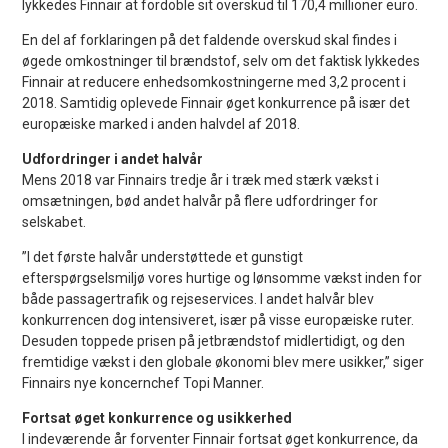
lykkedes Finnair at fordoble sit overskud til 170,4 millioner euro.
En del af forklaringen på det faldende overskud skal findes i
øgede omkostninger til brændstof, selv om det faktisk lykkedes
Finnair at reducere enhedsomkostningerne med 3,2 procent i
2018. Samtidig oplevede Finnair øget konkurrence på især det
europæiske marked i anden halvdel af 2018.
Udfordringer i andet halvår
Mens 2018 var Finnairs tredje år i træk med stærk vækst i
omsætningen, bød andet halvår på flere udfordringer for
selskabet.
”I det første halvår understøttede et gunstigt
efterspørgselsmiljø vores hurtige og lønsomme vækst inden for
både passagertrafik og rejseservices. I andet halvår blev
konkurrencen dog intensiveret, især på visse europæiske ruter.
Desuden toppede prisen på jetbrændstof midlertidigt, og den
fremtidige vækst i den globale økonomi blev mere usikker,” siger
Finnairs nye koncernchef Topi Manner.
Fortsat øget konkurrence og usikkerhed
I indeværende år forventer Finnair fortsat øget konkurrence, da