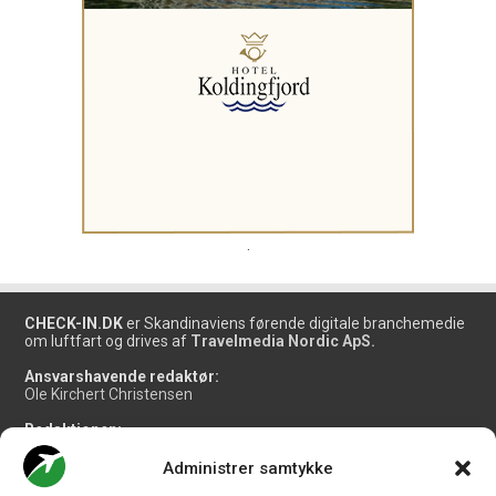
.
CHECK-IN.DK
er Skandinaviens førende digitale branchemedie
om luftfart og drives af
Travelmedia Nordic ApS.
Ansvarshavende redaktør:
Ole Kirchert Christensen
Redaktionen:
Christian Granhøj Skouboe
Henrik Baumgarten
Administrer samtykke
Danny Longhi Andreasen