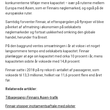
konkurrenterne tilføjer mere kapacitet – især på ruterne mellem
Europa med Asien, som er Finnairs nøglemarked, og også på de
europæiske ruter.
Samtidig forventer Finnair, at efterspørgslen på flyrejser vil blive
påvirket af afmatning i økonomien på selskabets
nøglemarkeder og fortsat usikkerhed omkring den globale
handel, herunder fra Brexit.
På den baggrund ventes omsætningen i år at vokse i et noget
langsommere tempo end selskabets kapacitet. Finnair
planlægger at øge sin kapacitet med cirka 10 procent i år, mens
kapaciteten sidste år voksede med 14,8 procent.
Finnair satte i 2018 på ny rekord i antallet af passagerer, som
voksede til 13,3 millioner, hvilket var 11,6 procent flere end året
før.
Relaterede artikler:
Tilbagegang i Finnairs Asien-trafik
Finnair stopper incitamentsaftale med piloter