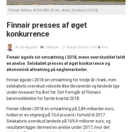
Finnair Airbus A350-900. (Foto: Anna Zvereva | CC2.0)
Finnair presses af øget
konkurrence
Af:
Jan Aagaard
i
Økonomi
21. februar 2019 kl. 11:43
Print
Finnair øgede sin omsætning i 2018, mens overskuddet faldt
en anelse. Selskabet presses af øget konkurrence og
økonomisk afmatning på nøglemarkeder.
Finnair øgede i 2018 sin omsætning for tredje år i træk, men
selskabets overskud voksede ikke tilsvarende og landede lige
under niveauet fra året før. Det fremgår af Finnairs
børsmeddelelse for fjerde kvartal 2018.
Finnair nåede i 2018 en omsætning på 2,84 milliarder euro,
hvilket er en stigning på 10,4 procent i forhold til 2017.
Selskabets overskud landede på 169,4 millioner euro, og
resultatet ligger dermed en anelse under 2017, hvor det