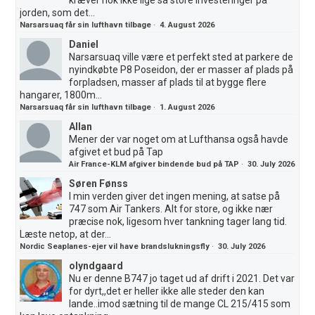
jorden, som det...
Narsarsuaq får sin lufthavn tilbage
·
4. August 2026
Daniel
Narsarsuaq ville være et perfekt sted at parkere de
nyindkøbte P8 Poseidon, der er masser af plads på
forpladsen, masser af plads til at bygge flere
hangarer, 1800m...
Narsarsuaq får sin lufthavn tilbage
·
1. August 2026
Allan
Mener der var noget om at Lufthansa også havde
afgivet et bud på Tap
Air France-KLM afgiver bindende bud på TAP
·
30. July 2026
Søren Fønss
I min verden giver det ingen mening, at satse på
747 som Air Tankers. Alt for store, og ikke nær
præcise nok, ligesom hver tankning tager lang tid.
Læste netop, at der...
Nordic Seaplanes-ejer vil have brandslukningsfly
·
30. July 2026
olyndgaard
Nu er denne B747 jo taget ud af drift i 2021. Det var
for dyrt,,det er heller ikke alle steder den kan
lande..imod sætning til de mange CL 215/415 som