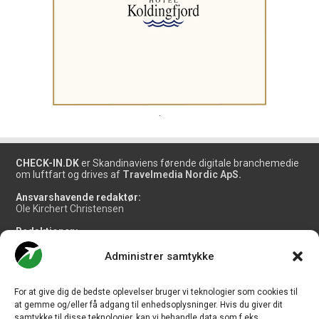
.
CHECK-IN.DK
er Skandinaviens førende digitale branchemedie
om luftfart og drives af
Travelmedia Nordic ApS.
Ansvarshavende redaktør:
Ole Kirchert Christensen
Redaktionen:
Christian Granhøj Skouboe
Henrik Baumgarten
Administrer samtykke
Danny Longhi Andreasen
Mathias Majlund Laursen
For at give dig de bedste oplevelser bruger vi teknologier som cookies til
Salg og jobannoncer:
at gemme og/eller få adgang til enhedsoplysninger. Hvis du giver dit
salg@travelmedianordic.com
samtykke til disse teknologier, kan vi behandle data som f.eks.