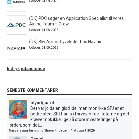
Udløber: 24.08.2026
(DK) PDC søger en Application Specialist til vores
Airline Team – Crew
Udløber: 14.08.2026
(DK) Bliv Apron-flyveleder hos Naviair
Udløber: 01.09.2026
Indryk jobannonce
SENESTE KOMMENTARER
olyndgaard
Det var jo da en giod ide, men mon ikke SFJ er et
bedre sted..SFJ har jo i forvejen faciliteterne og det
kræver nok ikke lige så store investeringer på
jorden, som det...
Narsarsuaq får sin lufthavn tilbage
·
4. August 2026
Daniel