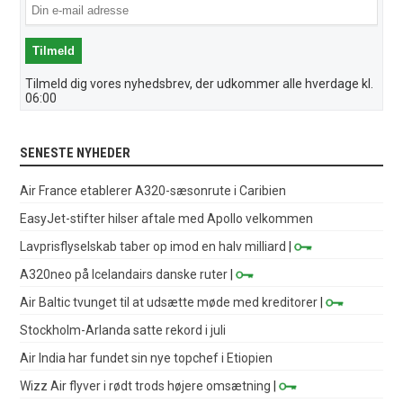
Tilmeld dig vores nyhedsbrev, der udkommer alle hverdage kl.
06:00
SENESTE NYHEDER
Air France etablerer A320-sæsonrute i Caribien
EasyJet-stifter hilser aftale med Apollo velkommen
Lavprisflyselskab taber op imod en halv milliard
|
A320neo på Icelandairs danske ruter
|
Air Baltic tvunget til at udsætte møde med kreditorer
|
Stockholm-Arlanda satte rekord i juli
Air India har fundet sin nye topchef i Etiopien
Wizz Air flyver i rødt trods højere omsætning
|