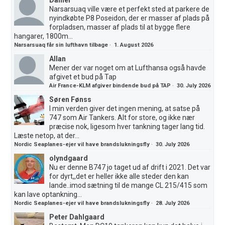
Narsarsuaq ville være et perfekt sted at parkere de
nyindkøbte P8 Poseidon, der er masser af plads på
forpladsen, masser af plads til at bygge flere
hangarer, 1800m...
Narsarsuaq får sin lufthavn tilbage
·
1. August 2026
Allan
Mener der var noget om at Lufthansa også havde
afgivet et bud på Tap
Air France-KLM afgiver bindende bud på TAP
·
30. July 2026
Søren Fønss
I min verden giver det ingen mening, at satse på
747 som Air Tankers. Alt for store, og ikke nær
præcise nok, ligesom hver tankning tager lang tid.
Læste netop, at der...
Nordic Seaplanes-ejer vil have brandslukningsfly
·
30. July 2026
olyndgaard
Nu er denne B747 jo taget ud af drift i 2021. Det var
for dyrt,,det er heller ikke alle steder den kan
lande..imod sætning til de mange CL 215/415 som
kan lave optankning...
Nordic Seaplanes-ejer vil have brandslukningsfly
·
28. July 2026
Peter Dahlgaard