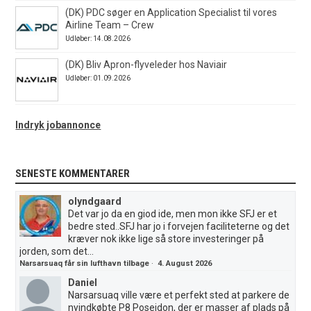
(DK) PDC søger en Application Specialist til vores
Airline Team – Crew
Udløber: 14.08.2026
(DK) Bliv Apron-flyveleder hos Naviair
Udløber: 01.09.2026
Indryk jobannonce
SENESTE KOMMENTARER
olyndgaard
Det var jo da en giod ide, men mon ikke SFJ er et
bedre sted..SFJ har jo i forvejen faciliteterne og det
kræver nok ikke lige så store investeringer på
jorden, som det...
Narsarsuaq får sin lufthavn tilbage
·
4. August 2026
Daniel
Narsarsuaq ville være et perfekt sted at parkere de
nyindkøbte P8 Poseidon, der er masser af plads på