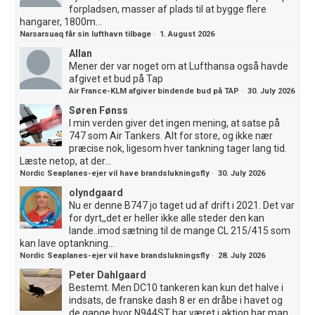
forpladsen, masser af plads til at bygge flere
hangarer, 1800m...
Narsarsuaq får sin lufthavn tilbage
·
1. August 2026
Allan
Mener der var noget om at Lufthansa også havde
afgivet et bud på Tap
Air France-KLM afgiver bindende bud på TAP
·
30. July 2026
Søren Fønss
I min verden giver det ingen mening, at satse på
747 som Air Tankers. Alt for store, og ikke nær
præcise nok, ligesom hver tankning tager lang tid.
Læste netop, at der...
Nordic Seaplanes-ejer vil have brandslukningsfly
·
30. July 2026
olyndgaard
Nu er denne B747 jo taget ud af drift i 2021. Det var
for dyrt,,det er heller ikke alle steder den kan
lande..imod sætning til de mange CL 215/415 som
kan lave optankning...
Nordic Seaplanes-ejer vil have brandslukningsfly
·
28. July 2026
Peter Dahlgaard
Bestemt. Men DC10 tankeren kan kun det halve i
indsats, de franske dash 8 er en dråbe i havet og
de gange hvor N944ST har været i aktion har man