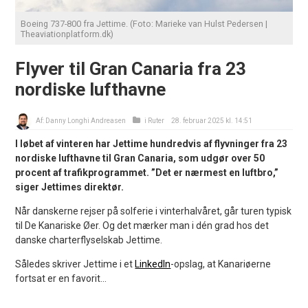
Boeing 737-800 fra Jettime. (Foto: Marieke van Hulst Pedersen |
Theaviationplatform.dk)
Flyver til Gran Canaria fra 23
nordiske lufthavne
Af:
Danny Longhi Andreasen
i
Ruter
28. februar 2025 kl. 14:51
I løbet af vinteren har Jettime hundredvis af flyvninger fra 23
nordiske lufthavne til Gran Canaria, som udgør over 50
procent af trafikprogrammet. ”Det er nærmest en luftbro,”
siger Jettimes direktør.
Når danskerne rejser på solferie i vinterhalvåret, går turen typisk
til De Kanariske Øer. Og det mærker man i dén grad hos det
danske charterflyselskab Jettime.
Således skriver Jettime i et
LinkedIn
-opslag, at Kanariøerne
fortsat er en favorit...