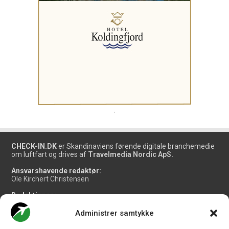
.
CHECK-IN.DK
er Skandinaviens førende digitale branchemedie
om luftfart og drives af
Travelmedia Nordic ApS.
Ansvarshavende redaktør:
Ole Kirchert Christensen
Redaktionen:
Christian Granhøj Skouboe
Henrik Baumgarten
Administrer samtykke
Danny Longhi Andreasen
Mathias Majlund Laursen