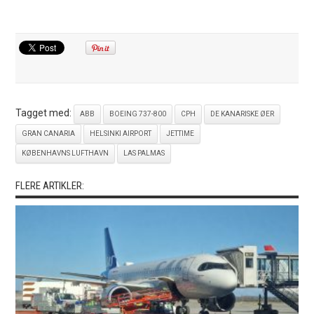
Tagget med:
ABB
BOEING 737-800
CPH
DE KANARISKE ØER
GRAN CANARIA
HELSINKI AIRPORT
JETTIME
KØBENHAVNS LUFTHAVN
LAS PALMAS
FLERE ARTIKLER: