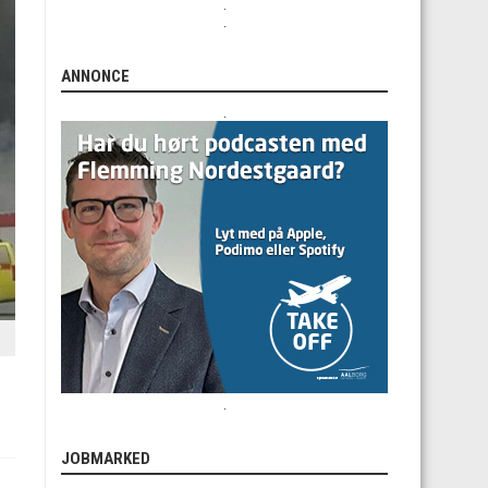
.
.
ANNONCE
.
.
JOBMARKED