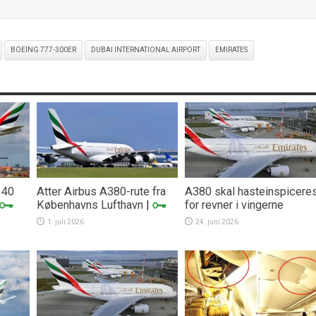
BOEING 777-300ER
DUBAI INTERNATIONAL AIRPORT
EMIRATES
 40
Atter Airbus A380-rute fra
A380 skal hasteinspicere
Københavns Lufthavn
|
for revner i vingerne
1. juli 2026
24. juni 2026