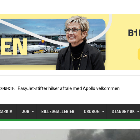
SENESTE:
Air France etablerer A320-s
SARKIV
JOB
BILLEDGALLERIER
ORDBOG
STANDBY.DK