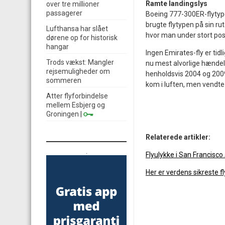
Ramte landingslys
over tre millioner
passagerer
Boeing 777-300ER-flytype
brugte flytypen på sin r
Lufthansa har slået
hvor man under stort post
dørene op for historisk
hangar
Ingen Emirates-fly er tidli
Trods vækst: Mangler
nu mest alvorlige hændel
rejsemuligheder om
henholdsvis 2004 og 2009
sommeren
kom i luften, men vendte 
Atter flyforbindelse
mellem Esbjerg og
Groningen
|
Relaterede artikler:
.
Flyulykke i San Francisco
Her er verdens sikreste f