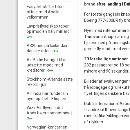
brand efter landing i Du
EasyJet-stifter hilser
aftale med Apollo
For første gang i sin kna
velkommen
Boeing 777-300ER fly brød
Lavprisflyselskab taber
Flyet med rutenummer EK5
op imod en halv milliard
|
Thiruvananthapuram og lan
hjulene ned på landingsb
A320neo på Icelandairs
gamle fly rundt mod venst
danske ruter
|
20 forskellige nationer
Air Baltic tvunget til at
udsætte møde med
282 passagerer og 18 be
kreditorer
|
mindre end 90 sekunder.
Stockholm-Arlanda satte
Billeder af evakueringen 
rekord i juli
håndbagage og rullekuffe
Air India har fundet sin
flyet. Ingen danskere havde
nye topchef i Etiopien
Dubai International Airp
Wizz Air flyver i rødt
til andre lufthavne langs
trods højere omsætning
|
men trafikafviklingen va
af ulykken.
Norwegian-koncernen