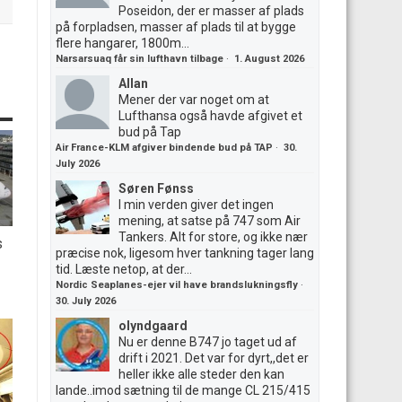
Poseidon, der er masser af plads
på forpladsen, masser af plads til at bygge
flere hangarer, 1800m...
Narsarsuaq får sin lufthavn tilbage
·
1. August 2026
Allan
Mener der var noget om at
Lufthansa også havde afgivet et
bud på Tap
Air France-KLM afgiver bindende bud på TAP
·
30.
July 2026
Søren Fønss
I min verden giver det ingen
mening, at satse på 747 som Air
Tankers. Alt for store, og ikke nær
s
præcise nok, ligesom hver tankning tager lang
tid. Læste netop, at der...
Nordic Seaplanes-ejer vil have brandslukningsfly
·
30. July 2026
olyndgaard
Nu er denne B747 jo taget ud af
drift i 2021. Det var for dyrt,,det er
heller ikke alle steder den kan
lande..imod sætning til de mange CL 215/415