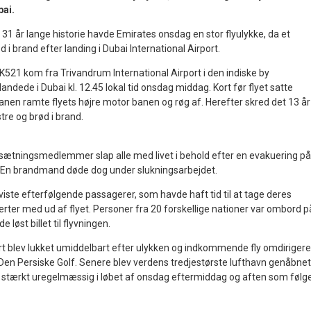
bai.
p 31 år lange historie havde Emirates onsdag en stor flyulykke, da et
 i brand efter landing i Dubai International Airport.
21 kom fra Trivandrum International Airport i den indiske by
dede i Dubai kl. 12.45 lokal tid onsdag middag. Kort før flyet satte
anen ramte flyets højre motor banen og røg af. Herefter skred det 13 år
re og brød i brand.
sætningsmedlemmer slap alle med livet i behold efter en evakuering på
 En brandmand døde dog under slukningsarbejdet.
viste efterfølgende passagerer, som havde haft tid til at tage deres
rter med ud af flyet. Personer fra 20 forskellige nationer var ombord p
 løst billet til flyvningen.
ort blev lukket umiddelbart efter ulykken og indkommende fly omdirigere
 Den Persiske Golf. Senere blev verdens tredjestørste lufthavn genåbnet
r stærkt uregelmæssig i løbet af onsdag eftermiddag og aften som følg