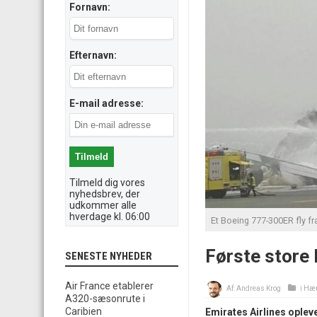
Fornavn:
Efternavn:
E-mail adresse:
Tilmeld dig vores
nyhedsbrev, der
udkommer alle
hverdage kl. 06:00
Et Boeing 777-300ER fly fr
Første store
SENESTE NYHEDER
Air France etablerer
Af:
Andreas Krog
i
Hæn
A320-sæsonrute i
Caribien
Emirates Airlines opleve