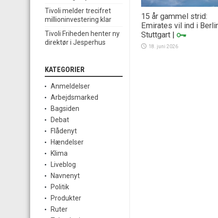
Tivoli melder trecifret
15 år gammel strid:
millioninvestering klar
Emirates vil ind i Berli
Tivoli Friheden henter ny
Stuttgart
|
direktør i Jesperhus
18. juni 2026
KATEGORIER
Anmeldelser
Arbejdsmarked
Bagsiden
Debat
Flådenyt
Hændelser
Klima
Liveblog
Navnenyt
Politik
Produkter
Ruter