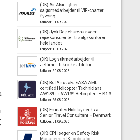
(DK) Air Alsie søger
salgsmedarbejder til VIP-charter
flyvning
Udløber: 01.09.2026
(DK) Jysk Rejsebureau søger
rejsekonsulenter til salgskontorer i
hele landet
Udløber: 10.09.2026
(DK) Logistikmedarbejder til
Jettimes tekniske afdeling
Udløber: 20.08.2026
(DK) Bel Air seeks EASA AML
certified Helicopter Technicians –
AW189 or AW139 Helicopters – B1.3
å
Udløber: 25.08.2026
(DK) Emirates Holiday seeks a
t
Senior Travel Consultant – Denmark
,
Udløber: 01.09.2026
e
(DK) CPH søger en Safety Risk
Management Koordinator