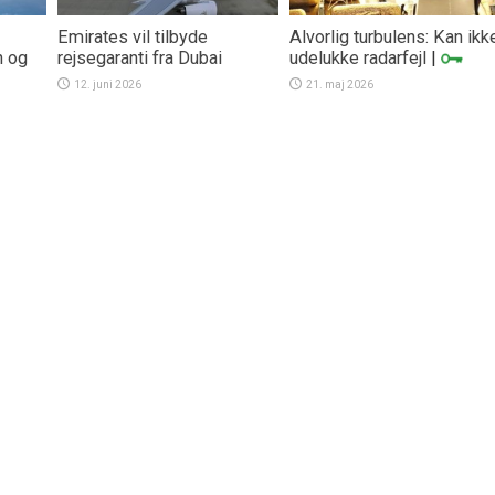
Emirates vil tilbyde
Alvorlig turbulens: Kan ikk
n og
rejsegaranti fra Dubai
udelukke radarfejl
|
12. juni 2026
21. maj 2026