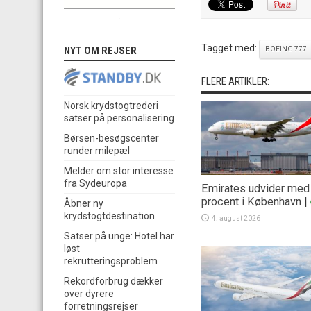
.
Tagget med:
NYT OM REJSER
BOEING 777
FLERE ARTIKLER:
Norsk krydstogtrederi
satser på personalisering
Børsen-besøgscenter
runder milepæl
Melder om stor interesse
fra Sydeuropa
Emirates udvider med
procent i København
|
Åbner ny
krydstogtdestination
4. august 2026
Satser på unge: Hotel har
løst
rekrutteringsproblem
Rekordforbrug dækker
over dyrere
forretningsrejser