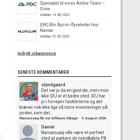
Specialist til vores Airline Team –
Crew
Udløber: 14.08.2026
(DK) Bliv Apron-flyveleder hos
Naviair
Udløber: 01.09.2026
Indryk jobannonce
SENESTE KOMMENTARER
olyndgaard
Det var jo da en giod ide, men mon
ikke SFJ er et bedre sted..SFJ har
jo i forvejen faciliteterne og det
kræver nok ikke lige så store investeringer på
jorden, som det...
Narsarsuaq får sin lufthavn tilbage
·
4. August 2026
Daniel
Narsarsuaq ville være et perfekt
sted at parkere de nyindkøbte P8