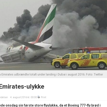
a Emirates udbrændte totalt under landing i Dubai i august 2016. Foto: Twitter
 Emirates-ulykke
delser
4. august 2016 kl. 00:00
Print
de onsdag sin første store flyulykke, da et Boeing 777-fly brød i