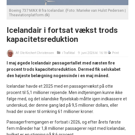
Boeing 737 MAX 8 fra Icelandair. (Foto: Marieke van Hulst Pedersen |
Theaviationplatform.dk)
Icelandair i fortsat vækst trods
kapacitetsreduktion
Af:
Ole Kirchert Christensen
i
Trafiktal
9. juni 2026 kl. 16:18
Print
I maj øgede Icelandair passagertallet med næsten fire
procent trods kapacitetsreduktion. Dermed fik selskabet
den højeste belægning nogensinde i en maj måned.
Icelandair havde et 2025 med en passagervækst på otte
procent til 5,1 millioner rejsende. Men indtjeningen kunne ikke
følge med, og det islandske flyselskab måtte igen indkassere et
underskud, der denne gang lød på 9,5 millioner dollars, eller
hvad der svarer til omkring 61 millioner kroner.
Passagerfremgangen er fortsat i 2026, og efter årets første
fem måneder har 1,8 millioner passagerer rejst med Icelandair,
hvilket er en stigning på 8,6 procent.