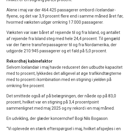
Alene i maj var der 464.425 passagerer ombord i Icelandair-
flyene, og det var 3,9 procent flere end i samme måned året før,
hvormed væksten udgør omkring 17.000 passagerer.
Væksten var især båret af rejsende til og fra Island, og antallet
af rejsende fra Island steg med hele 24,4 procent. Til gengæld
var der færre transferpassagerer til og fra Nordamerika, der
udgjorde 210.945 passagerer og et fald på 5,0 procent.
Rekordhøj kabinefaktor
Selvom Icelandair i maj havde reduceret den udbudte kapacitet
med to procent, lykkedes det alligevel at øge trafikindtægterne
med to procent i kombination med en stigning i
yielden
på
omkring fire procent.
Det smittede også af på belægningen, der nåede op på 83,0
procent, hvilket var en stigning på 3,4 procentpoint
sammenlignet med maj 2025 og ny rekord i en maj måned.
En udvikling, der glæder koncernchef Bogi Nils Bogason.
“Vi oplevede en stærk efterspørgsel i maj, hvilket afspejles i en