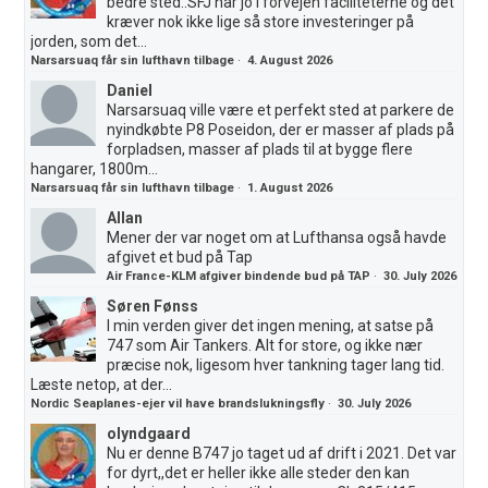
bedre sted..SFJ har jo i forvejen faciliteterne og det
kræver nok ikke lige så store investeringer på
jorden, som det...
Narsarsuaq får sin lufthavn tilbage
·
4. August 2026
Daniel
Narsarsuaq ville være et perfekt sted at parkere de
nyindkøbte P8 Poseidon, der er masser af plads på
forpladsen, masser af plads til at bygge flere
hangarer, 1800m...
Narsarsuaq får sin lufthavn tilbage
·
1. August 2026
Allan
Mener der var noget om at Lufthansa også havde
afgivet et bud på Tap
Air France-KLM afgiver bindende bud på TAP
·
30. July 2026
Søren Fønss
I min verden giver det ingen mening, at satse på
747 som Air Tankers. Alt for store, og ikke nær
præcise nok, ligesom hver tankning tager lang tid.
Læste netop, at der...
Nordic Seaplanes-ejer vil have brandslukningsfly
·
30. July 2026
olyndgaard
Nu er denne B747 jo taget ud af drift i 2021. Det var
for dyrt,,det er heller ikke alle steder den kan