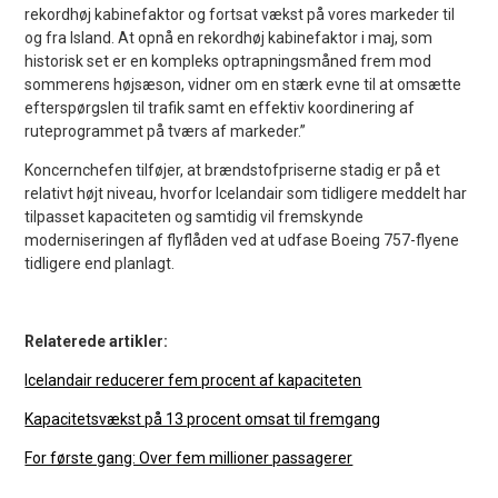
rekordhøj kabinefaktor og fortsat vækst på vores markeder til
og fra Island. At opnå en rekordhøj kabinefaktor i maj, som
historisk set er en kompleks optrapningsmåned frem mod
sommerens højsæson, vidner om en stærk evne til at omsætte
efterspørgslen til trafik samt en effektiv koordinering af
ruteprogrammet på tværs af markeder.”
Koncernchefen tilføjer, at brændstofpriserne stadig er på et
relativt højt niveau, hvorfor Icelandair som tidligere meddelt har
tilpasset kapaciteten og samtidig vil fremskynde
moderniseringen af flyflåden ved at udfase Boeing 757-flyene
tidligere end planlagt.
Relaterede artikler:
Icelandair reducerer fem procent af kapaciteten
Kapacitetsvækst på 13 procent omsat til fremgang
For første gang: Over fem millioner passagerer