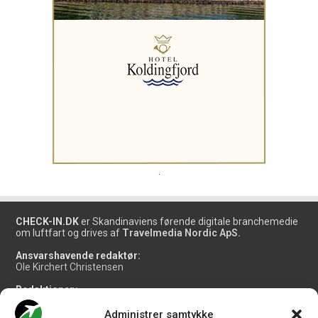
.
CHECK-IN.DK
er Skandinaviens førende digitale branchemedie
om luftfart og drives af
Travelmedia Nordic ApS.
Ansvarshavende redaktør:
Ole Kirchert Christensen
Redaktionen:
Christian Granhøj Skouboe
Henrik Baumgarten
Administrer samtykke