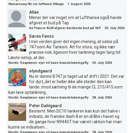
Narsarsuaq får sin lufthavn tilbage
·
1. August 2026
Allan
Mener der var noget om at Lufthansa også havde
afgivet et bud på Tap
Air France-KLM afgiver bindende bud på TAP
·
30. July 2026
Søren Fønss
I min verden giver det ingen mening, at satse på
747 som Air Tankers. Alt for store, og ikke nær
præcise nok, ligesom hver tankning tager lang tid.
Læste netop, at der...
Nordic Seaplanes-ejer vil have brandslukningsfly
·
30. July 2026
olyndgaard
Nu er denne B747 jo taget ud af drift i 2021. Det var
for dyrt,,det er heller ikke alle steder den kan
lande..imod sætning til de mange CL 215/415 som
kan lave optankning...
Nordic Seaplanes-ejer vil have brandslukningsfly
·
28. July 2026
Peter Dahlgaard
Bestemt. Men DC10 tankeren kan kun det halve i
indsats, de franske dash 8 er en dråbe i havet og
de gange hvor N944ST har været i aktion har man
kunne se indsatsen....
Nordic Seaplanes-ejer vil have brandslukningsfly
·
28. July 2026