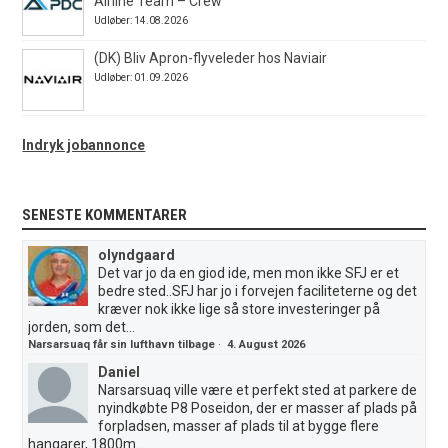
Airline Team – Crew
Udløber: 14.08.2026
(DK) Bliv Apron-flyveleder hos Naviair
Udløber: 01.09.2026
Indryk jobannonce
SENESTE KOMMENTARER
olyndgaard
Det var jo da en giod ide, men mon ikke SFJ er et
bedre sted..SFJ har jo i forvejen faciliteterne og det
kræver nok ikke lige så store investeringer på
jorden, som det...
Narsarsuaq får sin lufthavn tilbage
·
4. August 2026
Daniel
Narsarsuaq ville være et perfekt sted at parkere de
nyindkøbte P8 Poseidon, der er masser af plads på
forpladsen, masser af plads til at bygge flere
hangarer, 1800m...