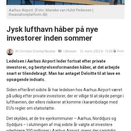
Aarhus Airport. (Foto: Marieke van Hulst Pedersen |
theaviationplatform.dk)
Jysk lufthavn håber på nye
investorer inden sommer
Af:
Christian Granhøj Skouboe
i
Økonomi
15. marts 2023 kl. 13:00
Print
Ledelsen i Aarhus Airport leder fortsat efter private
investorer, og bestyrelsesformanden håber, at det arbejde
snart er tilendebragt. Man har antaget Deloitte til at lave en
opsøgende indsats.
Siden efteråret sidste år har ledelsen hos Aarhus Airport været
på udkig efter private investorer, der er villige til at skyde penge i
lufthavnen, der ellers risikerer at komme i karambolage med
EU’s regler om statsstøtte.
Det skyldes, at de tre ejerkommuner – Aarhus, Norddjurs og
Syddjurs – i slutningen af maj sidste år valgte at investere
yderligere 200 millioner i Aarhus Airport, mens der samtidig