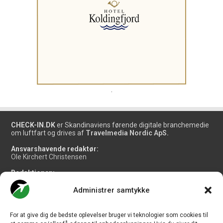
.
CHECK-IN.DK
er Skandinaviens førende digitale branchemedie
om luftfart og drives af
Travelmedia Nordic ApS.
Ansvarshavende redaktør:
Ole Kirchert Christensen
Redaktionen:
Christian Granhøj Skouboe
Henrik Baumgarten
Administrer samtykke
Danny Longhi Andreasen
Mathias Majlund Laursen
For at give dig de bedste oplevelser bruger vi teknologier som cookies til
Salg og jobannoncer: