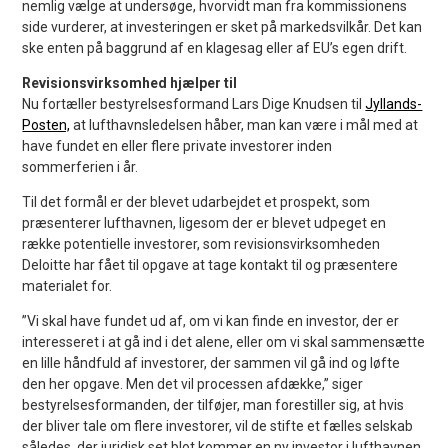
nemlig vælge at undersøge, hvorvidt man fra kommissionens
side vurderer, at investeringen er sket på markedsvilkår. Det kan
ske enten på baggrund af en klagesag eller af EU’s egen drift.
Revisionsvirksomhed hjælper til
Nu fortæller bestyrelsesformand Lars Dige Knudsen til
Jyllands-
Posten,
at lufthavnsledelsen håber, man kan være i mål med at
have fundet en eller flere private investorer inden
sommerferien i år.
Til det formål er der blevet udarbejdet et prospekt, som
præsenterer lufthavnen, ligesom der er blevet udpeget en
række potentielle investorer, som revisionsvirksomheden
Deloitte har fået til opgave at tage kontakt til og præsentere
materialet for.
”Vi skal have fundet ud af, om vi kan finde en investor, der er
interesseret i at gå ind i det alene, eller om vi skal sammensætte
en lille håndfuld af investorer, der sammen vil gå ind og løfte
den her opgave. Men det vil processen afdække,” siger
bestyrelsesformanden, der tilføjer, man forestiller sig, at hvis
der bliver tale om flere investorer, vil de stifte et fælles selskab
således, der juridisk set blot kommer en ny investor i lufthavnen.