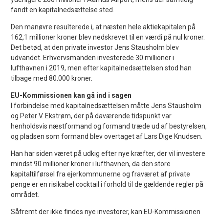
fandt en kapitalnedsættelse sted.
Den manøvre resulterede i, at næsten hele aktiekapitalen på
162,1 millioner kroner blev nedskrevet til en værdi på nul kroner.
Det betød, at den private investor Jens Stausholm blev
udvandet. Erhvervsmanden investerede 30 millioner i
lufthavnen i 2019, men efter kapitalnedsættelsen stod han
tilbage med 80.000 kroner.
EU-Kommissionen kan gå ind i sagen
I forbindelse med kapitalnedsættelsen måtte Jens Stausholm
og Peter V. Ekstrøm, der på daværende tidspunkt var
henholdsvis næstformand og formand træde ud af bestyrelsen,
og pladsen som formand blev overtaget af Lars Dige Knudsen.
Han har siden været på udkig efter nye kræfter, der vil investere
mindst 90 millioner kroner i lufthavnen, da den store
kapitaltilførsel fra ejerkommunerne og fraværet af private
penge er en risikabel cocktail i forhold til de gældende regler på
området.
Såfremt der ikke findes nye investorer, kan EU-Kommissionen