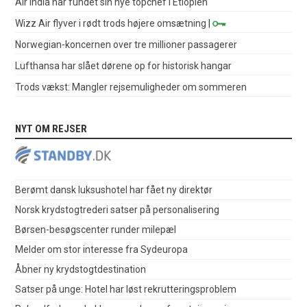
Air India har fundet sin nye topchef i Etiopien
Wizz Air flyver i rødt trods højere omsætning
|
Norwegian-koncernen over tre millioner passagerer
Lufthansa har slået dørene op for historisk hangar
Trods vækst: Mangler rejsemuligheder om sommeren
NYT OM REJSER
Berømt dansk luksushotel har fået ny direktør
Norsk krydstogtrederi satser på personalisering
Børsen-besøgscenter runder milepæl
Melder om stor interesse fra Sydeuropa
Åbner ny krydstogtdestination
Satser på unge: Hotel har løst rekrutteringsproblem